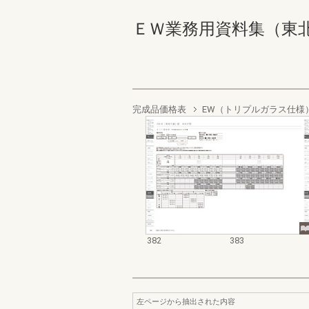
ＥＷ業務用資料集（東北以南地
完成品価格表
EW（トリプルガラス仕様
382
383
左ページから抽出された内容