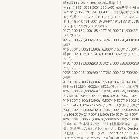
呼称幅119133150160165内法基準寸法
wmm1,1951,3301,5001,6001,650内法基準寸
Wmm1,2351,3701,5401,6401,690呼称高サ
観）色番ＦＴ／Ｇ／ＣＦＴ／Ｇ／ＣＦＴ／Ｇ／Ｃ
ＦＴ／Ｇ／Ｃ181,8001,870呼称119181331815018
ラストリプルガラスアルゴン
¥172,000¥180,100¥188,400¥197,000¥211,900¥221
クリプトン
¥217,500¥226,400¥239,600¥248,900¥270,400¥280
網戸
¥16,300¥16,300¥16,800¥16,800¥17,500¥17,500¥1
呼称119201332015020★16020★16520ガ
ルゴン
¥185,400¥193,800¥203,300¥212,300¥228,800¥238
クリプトン
¥235,900¥245,100¥260,100¥269,900¥293,700¥304
網戸
¥17,100¥17,100¥17,600¥17,600¥18,400¥18,400¥1
呼称☆15022☆16022☆16522ガラストリプル
¥260,300¥271,900¥269,100¥280,700¥273,700¥
ン¥332,800¥345,400¥346,400¥359,000¥353,200
¥19,500¥19,500¥19,500¥19,500¥19,500¥19,5002
▲15024▲16024▲16524ガラストリプルガラス
¥332,200¥348,800¥342,000¥358,600¥347,000¥
ン¥404,500¥421,700¥419,300¥436,500¥426,900
¥26,600¥26,600¥26,600¥26,600¥26,600¥26,
引違い窓│単体引違い窓 半外付型掲載価格には
費、運賃等は含まれておりません。EWforDesi
ス仕様（シャドーオークW）EWforDesignト
（チェリーW・オークW）EWforDesign複層ガ