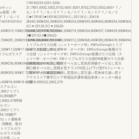
178183233-2251-2256-
法h㎜サッシ
21,7801,8302,3302,5102,5601,8201,8702,3702,5502,600ＦＴ／
ッシH㎜姿図（外
Ｇ／ＣＦＴ／Ｇ／ＣＦＴ／Ｇ／ＣＦＴ／Ｇ／ＣＦＴ／Ｇ／Ｃ
ＦＴ／Ｇ／Ｃ
◎■17818◎■18318□23318-2△25118-2△25618-
1601816518ガ
2¥240,300¥250,300¥243,900¥254,000¥349,000¥360,800¥354,500¥369,600
2◎▼25120-2◎▼25620-
,400¥219,100¥228,600¥222,700¥232,200
2¥260,200¥270,900¥264,200¥274,900¥324,800¥337,100¥439,000¥454,400
2◆25122-2◆25622-
,700¥281,200¥291,500¥286,800¥297,100
2¥295,600¥307,800¥300,000¥312,200¥368,400¥382,800¥478,300¥494,900
トリプルガラス仕様（シャドーオークW）EWforDesignトリプ
7,500¥17,500¥17,500¥17,500202,0002,070
ルガラス仕様（チェリーW・オークW）EWforDesign複層ガラ
ラストリプルガラスア
ス仕様（シャドーオークW）EWforDesign複層ガラス仕様（チ
ェリーW・オークW）EWトリプルガラス仕様EW複層ガラス仕様
,900¥236,800¥246,900¥240,800¥250,900
装飾窓縦すべり出し窓横すべり出し窓高所用横すべり出し窓大
開口横すべり出し窓開き窓テラスFIX窓上げ下げ窓FSドレーキッ
,800¥305,900¥317,000¥311,900¥323,000
プ窓デザイン連段窓外倒し窓突出し窓引違い窓単体引違い窓ド
アテラスドア勝手口ドア有償品共通有償品単体シャッター納ま
8,400¥18,400¥18,400¥18,400222,2002,270
り図
ガラスアルゴン
285,300クリプト
¥365,800網戸
42,4002,470呼称
アルゴン
363,600クリプト
¥444,100網戸
600382セット価格表
、消費税、取付
gnトリプルガラ
リプルガラス仕様
ラス仕様（シャ