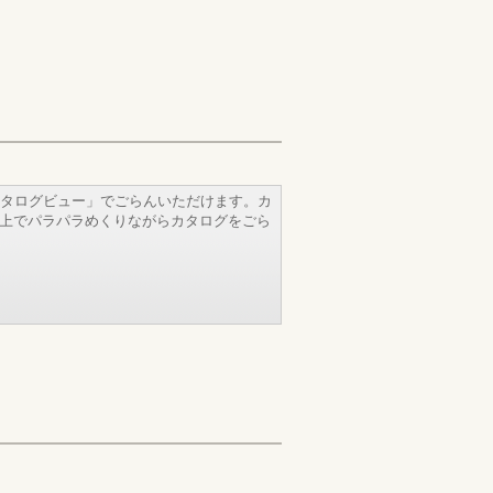
タログビュー」でごらんいただけます。カ
b上でパラパラめくりながらカタログをごら