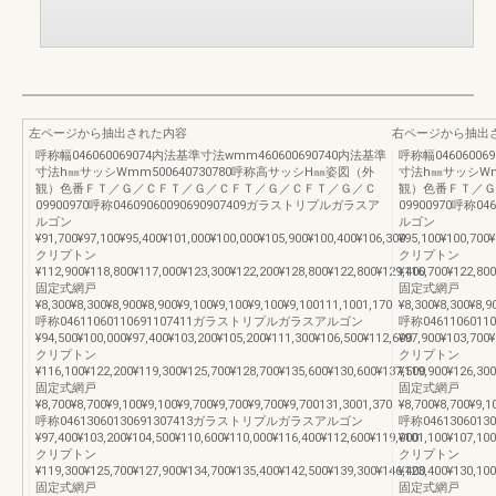
左ページから抽出された内容
右ページから抽出
呼称幅046060069074内法基準寸法wmm460600690740内法基準
呼称幅04606006
寸法h㎜サッシWmm500640730780呼称高サッシH㎜姿図（外
寸法h㎜サッシWm
観）色番ＦＴ／Ｇ／ＣＦＴ／Ｇ／ＣＦＴ／Ｇ／ＣＦＴ／Ｇ／Ｃ
観）色番ＦＴ／Ｇ
09900970呼称04609060090690907409ガラストリプルガラスア
09900970呼称0
ルゴン
ルゴン
¥91,700¥97,100¥95,400¥101,000¥100,000¥105,900¥100,400¥106,300
¥95,100¥100,700¥
クリプトン
クリプトン
¥112,900¥118,800¥117,000¥123,300¥122,200¥128,800¥122,800¥129,400
¥116,700¥122,800
固定式網戸
固定式網戸
¥8,300¥8,300¥8,900¥8,900¥9,100¥9,100¥9,100¥9,100111,1001,170
¥8,300¥8,300¥8,9
呼称04611060110691107411ガラストリプルガラスアルゴン
呼称04611060
¥94,500¥100,000¥97,400¥103,200¥105,200¥111,300¥106,500¥112,600
¥97,900¥103,700¥
クリプトン
クリプトン
¥116,100¥122,200¥119,300¥125,700¥128,700¥135,600¥130,600¥137,500
¥119,900¥126,300
固定式網戸
固定式網戸
¥8,700¥8,700¥9,100¥9,100¥9,700¥9,700¥9,700¥9,700131,3001,370
¥8,700¥8,700¥9,1
呼称04613060130691307413ガラストリプルガラスアルゴン
呼称04613060
¥97,400¥103,200¥104,500¥110,600¥110,000¥116,400¥112,600¥119,000
¥101,100¥107,100
クリプトン
クリプトン
¥119,300¥125,700¥127,900¥134,700¥135,400¥142,500¥139,300¥146,400
¥123,400¥130,100
固定式網戸
固定式網戸