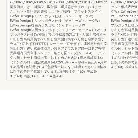
¥9,100¥9,100¥9,600¥9,600¥10,200¥10,200¥10,200¥10,200FIX372
¥9,100¥9,100¥9,6
掲載価格には、消費税、取付費、運賃等は含まれておりませ
セット価格表EWf
ん。セット価格表装飾窓│上げ下げ窓FS（フラットスライド）
クW）EWforD
EWforDesignトリプルガラス仕様（シャドーオークW）
W）EWforDe
EWforDesignトリプルガラス仕様（チェリーW・オークW）
EWforDesi
EWforDesign複層ガラス仕様（シャドーオークW）
プルガラス仕様E
EWforDesign複層ガラス仕様（チェリーW・オークW）EWトリ
り出し窓高所用横
プルガラス仕様EW複層ガラス仕様装飾窓縦すべり出し窓横すべ
ラスFIX窓上げ
り出し窓高所用横すべり出し窓大開口横すべり出し窓開き窓テ
突出し窓引違い窓
ラスFIX窓上げ下げ窓FSドレーキップ窓デザイン連段窓外倒し窓
品共通有償品単体
突出し窓引違い窓単体引違い窓ドアテラスドア勝手口ドア有償
グル付：セット価
品共通有償品単体シャッター納まり図FS（在来・204） アン
（アングル付）固
グル無：セット価格内訳：おすすめ品番内訳●部材構成図本体
すめ品番※色記号
（アングル無）固定式網戸@EX2VUSF－■－呼称－色記号●おす
は以下の条件で算出
すめ品番※色記号はP.3「色記号一覧」をご確認ください｡価格表
3（160）等級3-A-1.
は以下の条件で算出しています｡透明型S-3（160）等級S-
3（160）等級3-A-1.3-A-33-A-型4-A-3