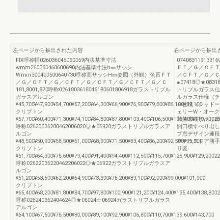
左ページから抽出された内容
右ページから抽出
FIX呼称幅026036046060069内法基準寸法
074083119133160
wmm260360460600690内法基準寸法h㎜サッシ
ＦＴ／Ｇ／ＣＦＴ
Wmm300400500640730呼称高サッシH㎜姿図（外観）色番ＦＴ
／ＣＦＴ／Ｇ／Ｃ
／Ｇ／ＣＦＴ／Ｇ／ＣＦＴ／Ｇ／ＣＦＴ／Ｇ／ＣＦＴ／Ｇ／Ｃ
●07418◎★08318◎▲
181,8001,870呼称0261803618046180601806918ガラストリプル
トリプルガラス仕様
ガラスアルゴン
ルガラス仕様（チェ
¥45,700¥47,900¥54,700¥57,200¥64,300¥66,900¥76,900¥79,800¥86,100¥89,100
ス仕様（シャドーオ
クリプトン
ェリーW・オーク
¥57,700¥60,400¥71,300¥74,100¥84,800¥87,800¥103,400¥106,500¥116,400¥119,70020
装飾窓縦すべり出
呼称02620036200462006020◎★06920ガラストリプルガラスア
開口横すべり出し
ルゴン
プ窓デザイン連段
¥48,500¥50,900¥58,500¥61,000¥68,900¥71,500¥83,400¥86,200¥92,500¥95,500
アテラスドア勝手
クリプトン
り図
¥61,700¥64,300¥76,600¥79,400¥91,400¥94,400¥112,500¥115,700¥125,900¥129,20022
呼称02622036220462206022◎★06922ガラストリプルガラスア
ルゴン
¥51,200¥53,600¥62,200¥64,900¥73,300¥76,200¥89,100¥92,000¥99,000¥101,900
クリプトン
¥65,400¥68,200¥81,800¥84,700¥97,800¥100,900¥121,200¥124,400¥135,400¥138,8002
呼称026240362404624◎★06024☆06924ガラストリプルガラス
アルゴン
¥64,100¥67,500¥76,500¥80,000¥89,100¥92,900¥106,800¥110,700¥139,600¥143,700