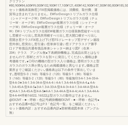
クリプトン
¥80,900¥84,600¥99,000¥102,900¥117,100¥121,400¥142,900¥147,300¥180,800¥185,5
セット価格表装飾窓│FIX窓掲載価格には、消費税、取付費、運
賃等は含まれておりません。EWforDesignトリプルガラス仕様
（シャドーオークW）EWforDesignトリプルガラス仕様（チェ
リーW・オークW）EWforDesign複層ガラス仕様（シャドーオ
ークW）EWforDesign複層ガラス仕様（チェリーW・オーク
W）EWトリプルガラス仕様EW複層ガラス仕様装飾窓縦すべり出
し窓横すべり出し窓高所用横すべり出し窓大開口横すべり出し
窓開き窓テラスFIX窓上げ下げ窓FSドレーキップ窓デザイン連段
窓外倒し窓突出し窓引違い窓単体引違い窓ドアテラスドア勝手
口ドア有償品共通有償品単体シャッター納まり図F（在来・
204）テラス アングル無●下表網掛機種は､完成品出荷とはなり
ませんので､部材とガラスを別々に発注してください｡価格は参
考価格です｡●◎印の機種の型ガラス入り価格は､透明ガラスと型
ガラスのガラス厚が異なるため掲載価格と異なります｡価格は営
業所までご確認ください｡価格表は以下の条件で算出していま
す｡透明型S-3（160）等級S-2（120）等級S-1（80）等級S-
3（160）等級S-2（120）等級S-1（80）等級無印3-A-1.3-A-33-A-
型4-A-3★3-A-1.3-A-34-A-型4-A-4☆4-A-1.3-A-44-A-型4-A-4▲4-A-
1.3-A-45-A-型4-A-5●3-A-1.3-A-33-A-型4-A-3○4-A-1.3-A-44-A-型4-A-
4□4-A-1.3-A-45-A-型4-A-5■4-A-1.3-A-44-A-型4-A-4◇4-A-1.3-A-44-A-
型4-A-4※呼称16022､16522は型ガラスの製作はできません｡
@EX2VF－■－呼称－色記号網掛機種EX2VF－■－呼称－色記号●
おすすめ品番※色記号はP.3「色記号一覧」をご確認ください｡：
セット価格内訳：おすすめ品番内訳●部材構成図本体（アングル
無）