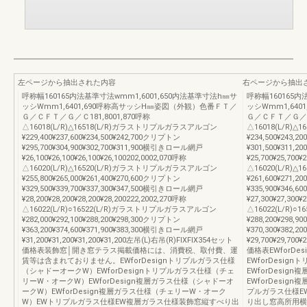
左ページから抽出された内容
右ページから抽出
呼称幅160165内法基準寸法wmm1,6001,650内法基準寸法h㎜サ
呼称幅160165内
ッシWmm1,6401,690呼称高サッシH㎜姿図（外観）色番ＦＴ／
ッシWmm1,64
Ｇ／ＣＦＴ／Ｇ／Ｃ181,8001,870呼称
Ｇ／ＣＦＴ／Ｇ／Ｃ1
△16018(L/R)△16518(L/R)ガラストリプルガラスアルゴン
△16018(L/R)
¥229,400¥237,600¥234,500¥242,700クリプトン
¥234,500¥243,2
¥295,700¥304,900¥302,700¥311,900横引きロール網戸
¥301,500¥311,
¥26,100¥26,100¥26,100¥26,100202,0002,070呼称
¥25,700¥25,700¥
△16020(L/R)△16520(L/R)ガラストリプルガラスアルゴン
△16020(L/R)
¥255,800¥265,000¥261,400¥270,600クリプトン
¥261,600¥271,2
¥329,500¥339,700¥337,300¥347,500横引きロール網戸
¥335,900¥346,
¥28,200¥28,200¥28,200¥28,200222,2002,270呼称
¥27,300¥27,300¥
△16022(L/R)○16522(L/R)ガラストリプルガラスアルゴン
△16022(L/R)
¥282,000¥292,100¥288,200¥298,300クリプトン
¥288,200¥298,9
¥363,200¥374,600¥371,900¥383,300横引きロール網戸
¥370,300¥382,
¥31,200¥31,200¥31,200¥31,200左吊(L)右吊(R)FIXFIX354セット
¥29,700¥29,700
価格表装飾窓│開き窓テラス掲載価格には、消費税、取付費、運
価格表EWforD
賃等は含まれておりません。EWforDesignトリプルガラス仕様
EWforDesi
（シャドーオークW）EWforDesignトリプルガラス仕様（チェ
EWforDesi
リーW・オークW）EWforDesign複層ガラス仕様（シャドーオ
EWforDesi
ークW）EWforDesign複層ガラス仕様（チェリーW・オーク
プルガラス仕様E
W）EWトリプルガラス仕様EW複層ガラス仕様装飾窓縦すべり出
り出し窓高所用横