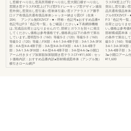
し窓横すべり出し窓高所用横すべり出し窓大開口横すべり出し
ラスFIX窓上げ
窓開き窓テラスFIX窓上げ下げ窓FSドレーキップ窓デザイン連段
突出し窓引違い窓
窓外倒し窓突出し窓引違い窓単体引違い窓ドアテラスドア勝手
品共通有償品単体
口ドア有償品共通有償品単体シャッター納まり図CF（在来・
グル付EX2VCF
204） アングル無EX2VCF－■－呼称－色記号●おすすめ品番※
P.3「色記号一
色記号はP.3「色記号一覧」をご確認ください｡●下表網掛機種
出荷とはなりませ
は､完成品出荷とはなりませんので､部材とガラスを別々に発注
い｡価格は参考価
してください｡価格は参考価格です｡価格表は以下の条件で算出
部材構成図本体（
しています｡透明型S-3（160）等級S-2（120）等級S-3（160）
の条件で算出してい
等級S-2（120）等級△FIX部：4-A-1.3-A-4障子部：3-A-1.3-A-3FIX
級S-3（160）等級
部：4-A-型4-A-4障子部：3-A-型4-A-3○FIX部：4-A-1.3-A-4障子
3-A-1.3-A-3FIX
部：3-A-1.3-A-3FIX部：4-A-型4-A-4障子部：3-A-型4-A-3●小開口
1.3-A-4障子部：3-
アーム付きタイプ加算額加算額開き窓テラスCF+¥11,600：セッ
3●小開口アーム
ト価格内訳：おすすめ品番内訳●部材構成図本体（アングル無）
¥11,600
横引きロール網戸