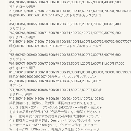
¥61,700¥65,100¥66,000¥69,800¥68,900¥72,900¥68,900¥72,900¥81,400¥85,900
横引きロール網戸
¥16,800¥16,800¥17,300¥17,300¥18,100¥18,100¥18,600¥18,600¥31,700¥31,70005500
呼称0460506005069050740511905ガラストリプルガラスアルゴ
ン
¥51,500¥54,700¥55,500¥58,900¥58,200¥61,700¥58,200¥61,700¥75,000¥79,400
クリプトン
¥62,900¥66,500¥67,400¥71,300¥70,400¥74,400¥70,400¥74,400¥92,300¥97,200
横引きロール網戸
¥16,800¥16,800¥17,300¥17,300¥18,100¥18,100¥18,600¥18,600¥32,900¥32,90007700
呼称0460706007069070740711907ガラストリプルガラスアルゴ
ン
¥55,600¥59,000¥60,000¥63,800¥64,700¥68,500¥66,000¥69,800¥88,900¥93,600
クリプトン
¥67,500¥71,400¥73,000¥77,300¥79,100¥83,500¥81,200¥85,600¥111,600¥117,000
横引きロール網戸
¥18,100¥18,100¥18,600¥18,600¥19,300¥19,300¥19,800¥19,800¥34,700¥34,70009900
呼称04609060090690907409ガラストリプルガラスアルゴン
¥59,200¥63,000¥66,600¥70,400¥72,400¥76,500¥74,200¥78,300ク
リプトン
¥71,700¥75,800¥82,100¥86,500¥90,100¥94,800¥92,800¥97,500横
引きロール網戸
¥19,300¥19,300¥19,800¥19,800¥20,400¥20,400¥21,100¥21,100342
掲載価格には、消費税、取付費、運賃等は含まれておりませ
ん。S（在来・204） アングル付@EX2VS－■－呼称－色記号●
おすすめ品番※色記号はP.3「色記号一覧」をご確認ください｡：
セット価格内訳：おすすめ品番内訳●部材構成図本体（アングル
付）横引きロール網戸EWforDesignトリプルガラス仕様（シャ
ドーオークW）EWforDesignトリプルガラス仕様（チェリー
W・オークW）EWforDesign複層ガラス仕様（シャドーオーク