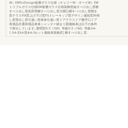
W）EWforDesign複層ガラス仕様（チェリーW・オークW）EW
トリプルガラス仕様EW複層ガラス仕様装飾窓縦すべり出し窓横
すべり出し窓高所用横すべり出し窓大開口横すべり出し窓開き
窓テラスFIX窓上げ下げ窓FSドレーキップ窓デザイン連段窓外倒
し窓突出し窓引違い窓単体引違い窓ドアテラスドア勝手口ドア
有償品共通有償品単体シャッター納まり図価格表は以下の条件
で算出しています｡透明型S-3（160）等級S-3（160）等級3-A-
1.3-A-33-A-型4-A-3セット価格表装飾窓│横すべり出し窓