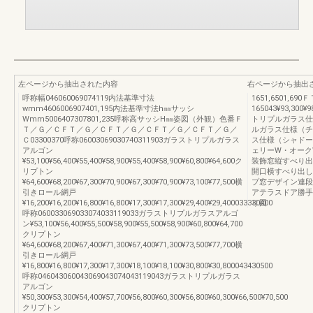
左ページから抽出された内容
右ページから抽出
呼称幅046060069074119内法基準寸法
1651,6501,69
wmm4606006907401,195内法基準寸法h㎜サッシ
165043¥93,300¥9
Wmm5006407307801,235呼称高サッシH㎜姿図（外観）色番Ｆ
トリプルガラス仕様
Ｔ／Ｇ／ＣＦＴ／Ｇ／ＣＦＴ／Ｇ／ＣＦＴ／Ｇ／ＣＦＴ／Ｇ／
ルガラス仕様（チェ
Ｃ03300370呼称06003069030740311903ガラストリプルガラス
ス仕様（シャドーオ
アルゴン
ェリーW・オーク
¥53,100¥56,400¥55,400¥58,900¥55,400¥58,900¥60,800¥64,600ク
装飾窓縦すべり出
リプトン
開口横すべり出し
¥64,600¥68,200¥67,300¥70,900¥67,300¥70,900¥73,100¥77,500横
プ窓デザイン連段
引きロール網戸
アテラスドア勝手
¥16,200¥16,200¥16,800¥16,800¥17,300¥17,300¥29,400¥29,400033330400
り図
呼称060033069033074033119033ガラストリプルガラスアルゴ
ン¥53,100¥56,400¥55,500¥58,900¥55,500¥58,900¥60,800¥64,700
クリプトン
¥64,600¥68,200¥67,400¥71,300¥67,400¥71,300¥73,500¥77,700横
引きロール網戸
¥16,800¥16,800¥17,300¥17,300¥18,100¥18,100¥30,800¥30,800043430500
呼称046043060043069043074043119043ガラストリプルガラス
アルゴン
¥50,300¥53,300¥54,400¥57,700¥56,800¥60,300¥56,800¥60,300¥66,500¥70,500
クリプトン