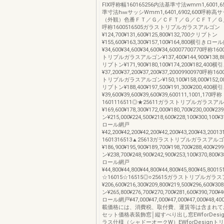
FIX呼称幅160165256内法基準寸法wmm1,6001,6
準寸法h㎜サッシWmm1,6401,6902,600呼称
（外観）色番ＦＴ／Ｇ／ＣＦＴ／Ｇ／ＣＦＴ／Ｇ／Ｃ0
呼称1600516505ガラストリプルガラスアルゴン
¥124,700¥131,600¥125,800¥132,700クリプトン
¥155,600¥163,300¥157,100¥164,800横引きロ
¥34,600¥34,600¥34,600¥34,60007700770呼称1
トリプルガラスアルゴン¥137,400¥144,900¥138,80
リプトン¥171,900¥180,100¥174,200¥182,4
¥37,200¥37,200¥37,200¥37,20009900970呼称1
トリプルガラスアルゴン¥150,100¥158,000¥152,00
リプトン¥188,400¥197,500¥191,300¥200,4
¥39,600¥39,600¥39,600¥39,600111,1001,170呼称
1601116511◎★25611ガラストリプルガラスア
¥169,600¥178,300¥172,000¥180,700¥230,000¥
ン¥215,000¥224,500¥218,600¥228,100¥300,100
ロール網戸
¥42,200¥42,200¥42,200¥42,200¥43,200¥43,2001
1601316513▲25613ガラストリプルガラスアル
¥186,900¥195,900¥189,700¥198,700¥288,400¥
ン¥238,700¥248,900¥242,900¥253,100¥370,800
ロール網戸
¥44,800¥44,800¥44,800¥44,800¥45,800¥45,8001
☆16015☆16515◎○25615ガラストリプルガラ
¥206,600¥216,300¥209,800¥219,500¥296,600¥
ン¥265,800¥276,700¥270,700¥281,600¥390,700
ロール網戸¥47,000¥47,000¥47,000¥47,000¥48,40
載価格には、消費税、取付費、運賃等は含まれて
セット価格表装飾窓│縦すべり出し窓EWforDesi
ラス仕様（シャドーオークW）EWforDesign