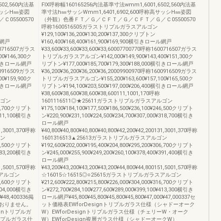
502,560内法基
FIX呼称幅160165256内法基準寸法wmm1,6001,6502,560内法基
高サッシH㎜姿図
準寸法h㎜サッシWmm1,6401,6902,600呼称高サッシH㎜姿図
5500570
（外観）色番ＦＴ／Ｇ／ＣＦＴ／Ｇ／ＣＦＴ／Ｇ／Ｃ05500570
呼称1600516505ガラストリプルガラスアルゴン
¥129,100¥136,200¥130,200¥137,300クリプトン
ール網戸
¥160,400¥168,400¥161,900¥169,900横引きロール網戸
600716507ガラス
¥33,600¥33,600¥33,600¥33,60007700770呼称1600716507ガラス
0¥146,300ク
トリプルガラスアルゴン¥142,000¥149,900¥143,400¥151,300ク
00横引きロール網戸
リプトン¥177,000¥185,700¥179,300¥188,000横引きロール網戸
600916509ガラス
¥36,200¥36,200¥36,200¥36,20009900970呼称1600916509ガラス
0¥159,900ク
トリプルガラスアルゴン¥155,200¥163,600¥157,100¥165,500ク
00横引きロール網戸
リプトン¥194,100¥203,500¥197,000¥206,400横引きロール網戸
¥38,600¥38,600¥38,600¥38,600111,1001,170呼称
ルゴン
1601116511◎★25611ガラストリプルガラスアルゴン
239,700クリプト
¥175,100¥184,100¥177,500¥186,500¥236,100¥246,500クリプト
¥311,100横引き
ン¥220,900¥231,100¥224,500¥234,700¥307,000¥318,700横引き
ロール網戸
31,3001,370呼称
¥40,800¥40,800¥40,800¥40,800¥42,200¥42,200131,3001,370呼称
ゴン
1601316513▲25613ガラストリプルガラスアルゴン
299,500クリプト
¥192,600¥202,000¥195,400¥204,800¥295,200¥306,700クリプト
¥383,200横引き
ン¥245,000¥255,900¥249,200¥260,100¥378,400¥391,400横引き
ロール網戸
51,5001,570呼称
¥43,200¥43,200¥43,200¥43,200¥44,800¥44,800151,5001,570呼称
スアルゴン
☆16015☆16515◎○25615ガラストリプルガラスアルゴン
308,600クリプト
¥212,600¥222,800¥215,800¥226,000¥304,000¥316,700クリプト
¥404,000横引き
ン¥272,700¥284,100¥277,600¥289,000¥399,100¥413,300横引き
0¥48,400336掲
ロール網戸¥45,800¥45,800¥45,800¥45,800¥47,000¥47,000337セ
おりません。
ット価格表EWforDesignトリプルガラス仕様（シャドーオーク
gnトリプルガ
W）EWforDesignトリプルガラス仕様（チェリーW・オーク
トリプルガラス仕
W）EWforDesign複層ガラス仕様（シャドーオークW）