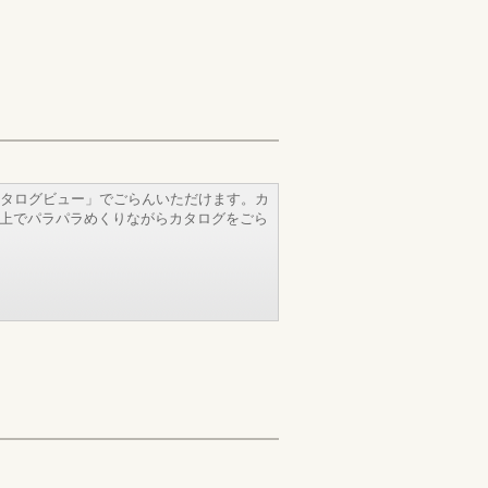
タログビュー」でごらんいただけます。カ
b上でパラパラめくりながらカタログをごら