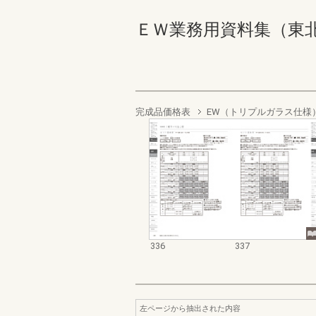
ＥＷ業務用資料集（東北以南地
完成品価格表
EW（トリプルガラス仕様
336
337
左ページから抽出された内容