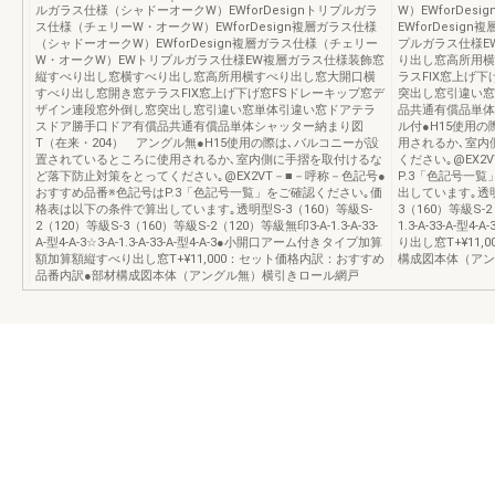
ルガラス仕様（シャドーオークW）EWforDesignトリプルガラ
W）EWforDe
ス仕様（チェリーW・オークW）EWforDesign複層ガラス仕様
EWforDesi
（シャドーオークW）EWforDesign複層ガラス仕様（チェリー
プルガラス仕様E
W・オークW）EWトリプルガラス仕様EW複層ガラス仕様装飾窓
り出し窓高所用横
縦すべり出し窓横すべり出し窓高所用横すべり出し窓大開口横
ラスFIX窓上げ
すべり出し窓開き窓テラスFIX窓上げ下げ窓FSドレーキップ窓デ
突出し窓引違い窓
ザイン連段窓外倒し窓突出し窓引違い窓単体引違い窓ドアテラ
品共通有償品単体
スドア勝手口ドア有償品共通有償品単体シャッター納まり図
ル付●H15使用
T（在来・204） アングル無●H15使用の際は､バルコニーが設
用されるか､室内
置されているところに使用されるか､室内側に手摺を取付けるな
ください｡@EX
ど落下防止対策をとってください｡@EX2VT－■－呼称－色記号●
P.3「色記号一
おすすめ品番※色記号はP.3「色記号一覧」をご確認ください｡価
出しています｡透明型
格表は以下の条件で算出しています｡透明型S-3（160）等級S-
3（160）等級S-2（1
2（120）等級S-3（160）等級S-2（120）等級無印3-A-1.3-A-33-
1.3-A-33-A
A-型4-A-3☆3-A-1.3-A-33-A-型4-A-3●小開口アーム付きタイプ加算
り出し窓T+¥11
額加算額縦すべり出し窓T+¥11,000：セット価格内訳：おすすめ
構成図本体（アン
品番内訳●部材構成図本体（アングル無）横引きロール網戸