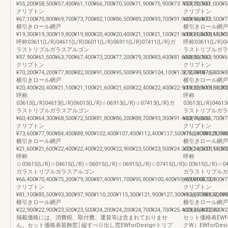
¥55,200¥58,500¥57,400¥61,100¥66,700¥70,500¥71,900¥75,900¥73,700¥77,700
¥57,300¥61,000¥5
クリプトン
クリプトン
¥67,100¥70,800¥69,700¥73,700¥82,100¥86,500¥89,200¥93,700¥91,900¥96,400
¥69,500¥73,500¥7
横引きロール網戸
横引きロール網戸
¥19,300¥19,300¥19,800¥19,800¥20,400¥20,400¥21,100¥21,100¥21,600¥21,600111,10
¥18,600¥18,600¥1
呼称03611(L/R)04611(L/R)06011(L/R)06911(L/R)07411(L/R)ガ
呼称03611(L/R)04
ラストリプルガラスアルゴン
ラストリプルガラ
¥57,900¥61,500¥63,700¥67,400¥73,200¥77,200¥79,300¥83,400¥81,600¥85,700
¥60,300¥63,900¥6
クリプトン
クリプトン
¥70,200¥74,200¥77,800¥82,000¥91,000¥95,500¥99,500¥104,100¥102,900¥107,500
¥72,700¥76,900¥8
横引きロール網戸
横引きロール網戸
¥20,400¥20,400¥21,100¥21,100¥21,600¥21,600¥22,400¥22,400¥22,900¥22,900131,30
¥19,800¥19,800¥2
呼称
呼称
03613(L/R)04613(L/R)06013(L/R)☆06913(L/R)☆07413(L/R)ガ
03613(L/R)0461
ラストリプルガラスアルゴン
ラストリプルガラ
¥60,400¥64,300¥68,500¥72,500¥81,800¥86,200¥88,700¥93,300¥91,400¥96,000
¥62,700¥66,700¥7
クリプトン
クリプトン
¥73,600¥77,900¥84,400¥88,900¥102,400¥107,400¥112,400¥117,500¥116,400¥121,500
¥76,300¥80,800¥8
横引きロール網戸
横引きロール網戸
¥21,600¥21,600¥22,400¥22,400¥22,900¥22,900¥23,500¥23,500¥24,200¥24,200151,50
¥21,100¥21,100¥2
呼称
呼称
☆03615(L/R)☆04615(L/R)☆06015(L/R)☆06915(L/R)☆07415(L/R)
☆03615(L/R)☆04
ガラストリプルガラスアルゴン
ガラストリプルガ
¥66,400¥70,400¥75,200¥79,300¥87,400¥91,700¥95,800¥100,400¥98,900¥103,500
¥69,000¥73,100¥7
クリプトン
クリプトン
¥81,100¥85,500¥93,300¥97,900¥110,200¥115,300¥121,900¥127,300¥126,700¥132,100
¥83,800¥88,400¥9
横引きロール網戸
横引きロール網戸
¥22,900¥22,900¥23,500¥23,500¥24,200¥24,200¥24,700¥24,700¥25,400¥25,400332
¥22,400¥22,400¥2
掲載価格には、消費税、取付費、運賃等は含まれておりませ
セット価格表EWf
ん。セット価格表装飾窓│縦すべり出し窓EWforDesignトリプ
クW）EWforD