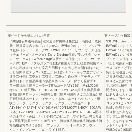
左ページから抽出された内容
右ページから抽出
330価格表共通有償品│窓関連部材掲載価格には、消費税、取付
331EWforD
費、運賃等は含まれておりません。EWforDesignトリプルガラ
EWforDesi
ス仕様（シャドーオークW）EWforDesignトリプルガラス仕様
EWforDesi
（チェリーW・オークW）EWforDesign複層ガラス仕様（シャ
EWforDesi
ドーオークW）EWforDesign複層ガラス仕様（チェリーW・オ
プルガラス仕様E
ークW）EWトリプルガラス仕様EW複層ガラス仕様装飾窓縦すべ
り出し窓高所用横
り出し窓横すべり出し窓高所用横すべり出し窓大開口横すべり
ラスFIX窓上げ
出し窓開き窓テラスFIX窓上げ下げ窓FSドレーキップ窓デザイン
突出し窓引違い窓
連段窓外倒し窓突出し窓引違い窓単体引違い窓ドアテラスドア
品共通有償品単体
勝手口ドア有償品共通有償品単体シャッター納まり図網戸ロー
練り込んだ網です
ラー形状品名網戸ローラーB商品コードA1Y33価 格¥2,300備
す｡薬剤は揮発・
考TS・TL網戸用K1_S050_0376■デュオPG204共通有償品共通
間持続します（薬
有償品網戸ローラー376網押し棒（網戸用網押さえゴム部品）網
はありません）｡
戸種類標準ネット／虫イヤネットきれいネットペットネット形
ません。万一､体
状カラーブラックブラックブラックブラック商品コード
ロックス(ピレス
A1Y34A1Y46A1Y41A1Y42価格¥9,100¥15,000¥18,400¥1,500入数
医師の診察を受け
（本）L=250m×1L=250m×1L=300m×1L=20m×14.85.34.5●面格
張り替え作業など
子のホワイト色は､サッシ外観色のピュアホワイト色と異なりま
すい方は､網を触
す｡面格子姿図デザイン商品コード価格価格価格価格価格価格価
うことをおすすめ
格価格価格□部（色番）T:ブラック G:オータムブラウン
ット※ペットネットW
K:シャイングレー W:ホワイト呼称
W880幅W910