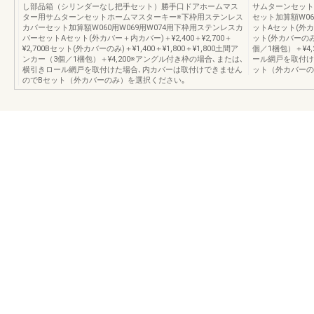
し部品箱（シリンダーなし把手セット）勝手口ドアホームマス
サムターンセット
ター用サムターンセットホームマスターキー※下枠用ステンレス
セット加算額W06
カバーセット加算額W060用W069用W074用下枠用ステンレスカ
ットAセット(外カバー
バーセットAセット(外カバー＋内カバー)＋¥2,400＋¥2,700＋
ット(外カバーのみ)＋
¥2,700Bセット(外カバーのみ)＋¥1,400＋¥1,800＋¥1,800土間ア
個／1梱包）＋¥4
ンカー（3個／1梱包）＋¥4,200※アングル付き枠の場合､または､
ール網戸を取付け
横引きロール網戸を取付けた場合､内カバーは取付けできません
ット（外カバーの
のでBセット（外カバーのみ）を選択ください｡