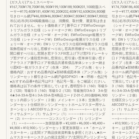
(ガス入り)アルミスペーサー
(ガス入り)アル
¥167,700¥178,700¥186,900¥199,100¥188,900¥201,100樹脂スペ
¥174,700¥186,4
ーサー¥170,400¥181,400¥190,200¥202,400¥192,600¥204,800横
ーサー¥177,400¥18
引きロール網戸¥46,800¥46,800¥47,800¥47,800¥47,800¥47,800左
引きロール網戸¥44,60
吊(L)右吊(R)324掲載価格には、消費税、取付費、運賃等は含ま
吊(L)右吊(R)3
れておりません。セット価格表ドア│勝手口ドアEWforDesign
（シャドーオークW
トリプルガラス仕様（シャドーオークW）EWforDesignトリプ
リーW・オークW）
ルガラス仕様（チェリーW・オークW）EWforDesign複層ガラ
ークW）EWfor
ス仕様（シャドーオークW）EWforDesign複層ガラス仕様（チ
W）EWトリプル
ェリーW・オークW）EWトリプルガラス仕様EW複層ガラス仕様
し窓横すべり出し
装飾窓縦すべり出し窓横すべり出し窓高所用横すべり出し窓大
窓開き窓テラスF
開口横すべり出し窓開き窓テラスFIX窓上げ下げ窓FSドレーキッ
窓外倒し窓突出し
プ窓デザイン連段窓外倒し窓突出し窓引違い窓単体引違い窓ド
口ドア有償品共通
アテラスドア勝手口ドア有償品共通有償品単体シャッター納ま
タイプ（在来・2
り図KD一枚ガラスタイプ（在来・204） アングル無：セット
品番内訳●部材構
価格内訳：おすすめ品番内訳●部材構成図本体（アングル無）シ
きロール網戸@E
リンダーセット横引きロール網戸@EDPKD1－■－呼称－色記号
号はP.3「色記
●おすすめ品番※色記号はP.3「色記号一覧」をご確認ください｡
で算出しています｡透
価格表は以下の条件で算出しています｡透明型S-3（160）等級S-
3（160）等級S-2（
2（120）等級S-3（160）等級S-2（120）等級無印3-A-3 3-A-型
4☆3-A-33-A-
4★3-A-33-A-型4☆3-A-33-A-型4商品コードZ-01-CJXG価格¥6,900
リンダー（２個）
セット内容シリンダー（２個）メインキー（３本）交換用シリ
仕様区分シリンダ
ンダーセット仕様区分シリンダーセットホームマスター用サム
ABCDEFサムタ
ターンセットABCDEFサムターン（2）○○――――○――セキュリ
ン（1）サムターン
ティサムターン（1）サムターン（1）――――○○――○シリンダ
○――○――――
ー（2）○――○――――――コンスシリンダー（1）シリンダー
――○――○――――加算
（1）――○――○――――加算額基準＋¥2,600＋¥6,000＋¥8,400＋
＋¥10,900シ
¥4,800＋¥10,900シリンダーセット変更加算額＋＋※「ホームマ
キー」は玄関ドア
スターキー」は玄関ドア商品技術資料集を参照ください｡■ホー
ターキーシステム
ムマスターキーシステムの発注玄関ドア/玄関引戸シリンダーな
箱（シリンダーな