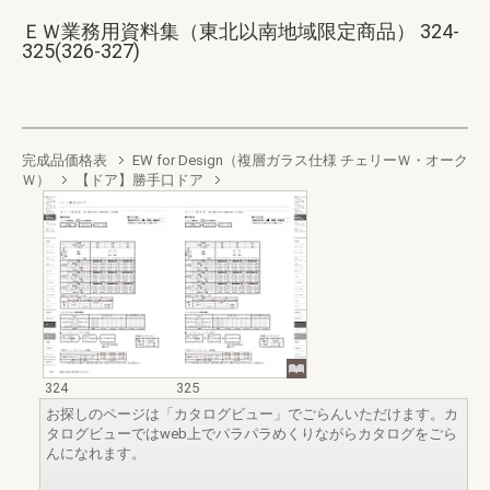
ＥＷ業務用資料集（東北以南地域限定商品） 324-
325(326-327)
完成品価格表
EW for Design（複層ガラス仕様 チェリーＷ・オーク
Ｗ）
【ドア】勝手口ドア
324
325
お探しのページは「カタログビュー」でごらんいただけます。カ
タログビューではweb上でパラパラめくりながらカタログをごら
んになれます。