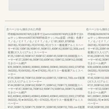
左ページから抽出された内容
右ページから抽出
呼称幅060069074内法基準寸法wmm600690740内法基準寸法h
呼称幅0600690
㎜サッシWmm640730780呼称高サッシH㎜姿図（外観）色番Ｆ
㎜サッシWmm64
Ｔ／Ｇ／ＣＦＴ／Ｇ／ＣＦＴ／Ｇ／Ｃ181,8001,870呼称
Ｔ／Ｇ／ＣＦＴ／Ｇ
06018(L/R)06918(L/R)07418(L/R)ガラス一般複層アルミスペー
06018(L/R)06
サー¥130,100¥138,900¥141,900¥151,400¥142,800¥152,300Low-E
サー¥135,200¥144,
複層(ガス入り)アルミスペーサー
複層(ガス入り)
¥135,100¥143,900¥147,900¥157,400¥149,500¥159,000樹脂スペ
¥140,200¥149,7
ーサー¥137,200¥146,000¥150,600¥160,100¥152,500¥162,000横
ーサー¥142,300¥15
引きロール網戸
引きロール網戸
¥39,300¥39,300¥40,300¥40,300¥40,300¥40,300202,0002,070呼称
¥38,600¥38,600¥
06020(L/R)06920(L/R)★07420(L/R)ガラス一般複層アルミスペ
06020(L/R)06
ーサー
ーサー
¥139,300¥148,700¥154,000¥164,600¥155,100¥165,700Low-E複層
¥145,500¥155,00
(ガス入り)アルミスペーサー
(ガス入り)アル
¥144,800¥154,200¥160,900¥171,500¥162,700¥173,300樹脂スペ
¥151,000¥160,5
ーサー¥147,300¥156,700¥163,900¥174,500¥166,000¥176,600横
ーサー¥153,500¥16
引きロール網戸
引きロール網戸
¥42,400¥42,400¥43,400¥43,400¥43,400¥43,400222,2002,270呼称
¥41,000¥41,000¥
06022(L/R)★06922(L/R)☆07422(L/R)ガラス一般複層アルミス
06022(L/R)★0
ペーサー
ペーサー
¥161,500¥172,500¥179,300¥191,500¥180,500¥192,700Low-E複層
¥168,500¥180,20