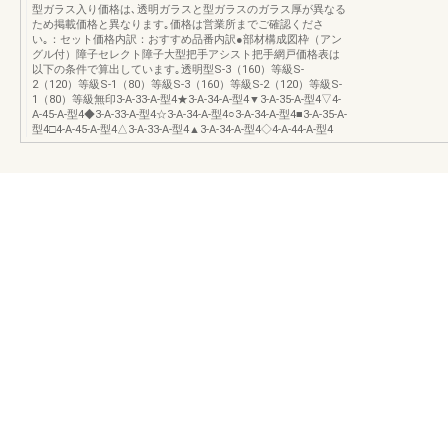
型ガラス入り価格は､透明ガラスと型ガラスのガラス厚が異なる
ため掲載価格と異なります｡価格は営業所までご確認くださ
い｡：セット価格内訳：おすすめ品番内訳●部材構成図枠（アン
グル付）障子セレクト障子大型把手アシスト把手網戸価格表は
以下の条件で算出しています｡透明型S-3（160）等級S-
2（120）等級S-1（80）等級S-3（160）等級S-2（120）等級S-
1（80）等級無印3-A-33-A-型4★3-A-34-A-型4▼3-A-35-A-型4▽4-
A-45-A-型4◆3-A-33-A-型4☆3-A-34-A-型4○3-A-34-A-型4■3-A-35-A-
型4□4-A-45-A-型4△3-A-33-A-型4▲3-A-34-A-型4◇4-A-44-A-型4