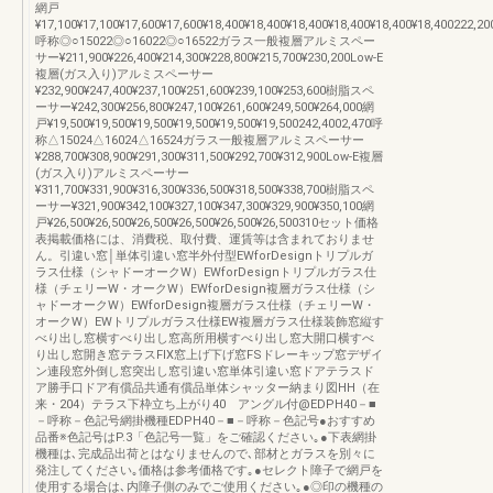
網戸
¥17,100¥17,100¥17,600¥17,600¥18,400¥18,400¥18,400¥18,400¥18,400¥18,400222,20
呼称◎○15022◎○16022◎○16522ガラス一般複層アルミスペー
サー¥211,900¥226,400¥214,300¥228,800¥215,700¥230,200Low-E
複層(ガス入り)アルミスペーサー
¥232,900¥247,400¥237,100¥251,600¥239,100¥253,600樹脂スペ
ーサー¥242,300¥256,800¥247,100¥261,600¥249,500¥264,000網
戸¥19,500¥19,500¥19,500¥19,500¥19,500¥19,500242,4002,470呼
称△15024△16024△16524ガラス一般複層アルミスペーサー
¥288,700¥308,900¥291,300¥311,500¥292,700¥312,900Low-E複層
(ガス入り)アルミスペーサー
¥311,700¥331,900¥316,300¥336,500¥318,500¥338,700樹脂スペ
ーサー¥321,900¥342,100¥327,100¥347,300¥329,900¥350,100網
戸¥26,500¥26,500¥26,500¥26,500¥26,500¥26,500310セット価格
表掲載価格には、消費税、取付費、運賃等は含まれておりませ
ん。引違い窓│単体引違い窓半外付型EWforDesignトリプルガ
ラス仕様（シャドーオークW）EWforDesignトリプルガラス仕
様（チェリーW・オークW）EWforDesign複層ガラス仕様（シ
ャドーオークW）EWforDesign複層ガラス仕様（チェリーW・
オークW）EWトリプルガラス仕様EW複層ガラス仕様装飾窓縦す
べり出し窓横すべり出し窓高所用横すべり出し窓大開口横すべ
り出し窓開き窓テラスFIX窓上げ下げ窓FSドレーキップ窓デザイ
ン連段窓外倒し窓突出し窓引違い窓単体引違い窓ドアテラスド
ア勝手口ドア有償品共通有償品単体シャッター納まり図HH（在
来・204）テラス下枠立ち上がり40 アングル付@EDPH40－■
－呼称－色記号網掛機種EDPH40－■－呼称－色記号●おすすめ
品番※色記号はP.3「色記号一覧」をご確認ください｡●下表網掛
機種は､完成品出荷とはなりませんので､部材とガラスを別々に
発注してください｡価格は参考価格です｡●セレクト障子で網戸を
使用する場合は､内障子側のみでご使用ください｡●◎印の機種の