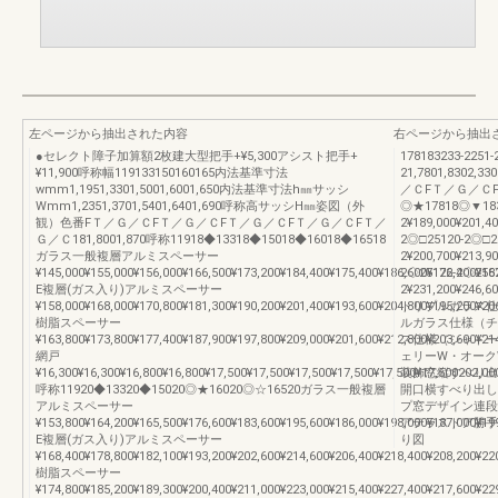
左ページから抽出された内容
右ページから抽出
●セレクト障子加算額2枚建大型把手+¥5,300アシスト把手+
178183233-2251-
¥11,900呼称幅119133150160165内法基準寸法
21,7801,8302,33
wmm1,1951,3301,5001,6001,650内法基準寸法h㎜サッシ
／ＣFＴ／Ｇ／Ｃ
Wmm1,2351,3701,5401,6401,690呼称高サッシH㎜姿図（外
◎★17818◎▼183
観）色番FＴ／Ｇ／ＣFＴ／Ｇ／ＣFＴ／Ｇ／ＣFＴ／Ｇ／ＣFＴ／
2¥189,000¥201,4
Ｇ／Ｃ181,8001,870呼称11918◆13318◆15018◆16018◆16518
2◎□25120-2◎□2
ガラス一般複層アルミスペーサー
2¥200,700¥213,9
¥145,000¥155,000¥156,000¥166,500¥173,200¥184,400¥175,400¥186,600¥176,400¥18
2◇25122-2◇2562
E複層(ガス入り)アルミスペーサー
2¥231,200¥246,6
¥158,000¥168,000¥170,800¥181,300¥190,200¥201,400¥193,600¥204,800¥195,200¥20
トリプルガラス仕様
樹脂スペーサー
ルガラス仕様（チェ
¥163,800¥173,800¥177,400¥187,900¥197,800¥209,000¥201,600¥212,800¥203,600¥21
ス仕様（シャドーオ
網戸
ェリーW・オーク
¥16,300¥16,300¥16,800¥16,800¥17,500¥17,500¥17,500¥17,500¥17,500¥17,500202,00
装飾窓縦すべり出
呼称11920◆13320◆15020◎★16020◎☆16520ガラス一般複層
開口横すべり出し
アルミスペーサー
プ窓デザイン連段
¥153,800¥164,200¥165,500¥176,600¥183,600¥195,600¥186,000¥198,000¥187,000¥19
アテラスドア勝手
E複層(ガス入り)アルミスペーサー
り図
¥168,400¥178,800¥182,100¥193,200¥202,600¥214,600¥206,400¥218,400¥208,200¥22
樹脂スペーサー
¥174,800¥185,200¥189,300¥200,400¥211,000¥223,000¥215,400¥227,400¥217,600¥22