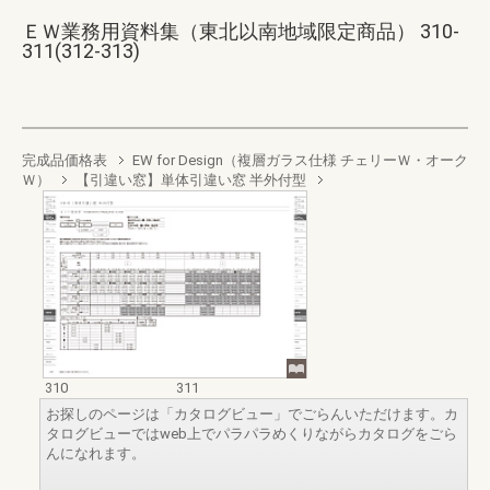
ＥＷ業務用資料集（東北以南地域限定商品） 310-
311(312-313)
完成品価格表
EW for Design（複層ガラス仕様 チェリーＷ・オーク
Ｗ）
【引違い窓】単体引違い窓 半外付型
310
311
お探しのページは「カタログビュー」でごらんいただけます。カ
タログビューではweb上でパラパラめくりながらカタログをごら
んになれます。