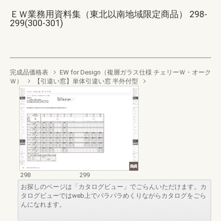
ＥＷ業務用資料集（東北以南地域限定商品） 298-
299(300-301)
完成品価格表
EW for Design（複層ガラス仕様 チェリーＷ・オーク
Ｗ）
【引違い窓】単体引違い窓 半外付型
298
299
お探しのページは「カタログビュー」でごらんいただけます。カ
タログビューではweb上でパラパラめくりながらカタログをごら
んになれます。