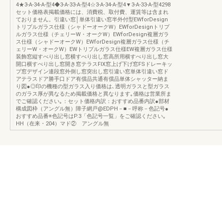
4★3-A-34-A-型4◆3-A-33-A-型4☆3-A-34-A-型4▼3-A-33-A-型4298
セット価格表掲載価格には、消費税、取付費、運賃等は含まれ
ておりません。引違い窓│単体引違い窓半外付型EWforDesign
トリプルガラス仕様（シャドーオークW）EWforDesignトリプ
ルガラス仕様（チェリーW・オークW）EWforDesign複層ガラ
ス仕様（シャドーオークW）EWforDesign複層ガラス仕様（チ
ェリーW・オークW）EWトリプルガラス仕様EW複層ガラス仕様
装飾窓縦すべり出し窓横すべり出し窓高所用横すべり出し窓大
開口横すべり出し窓開き窓テラスFIX窓上げ下げ窓FSドレーキッ
プ窓デザイン連段窓外倒し窓突出し窓引違い窓単体引違い窓ド
アテラスドア勝手口ドア有償品共通有償品単体シャッター納ま
り図●◎印の機種の型ガラス入り価格は､透明ガラスと型ガラス
のガラス厚が異なるため掲載価格と異なります｡価格は営業所ま
でご確認ください｡：セット価格内訳：おすすめ品番内訳●部材
構成図枠（アングル無）障子網戸@EDPH－■－呼称－色記号●
おすすめ品番※色記号はP.3「色記号一覧」をご確認ください｡
HH（在来・204）マド② アングル無