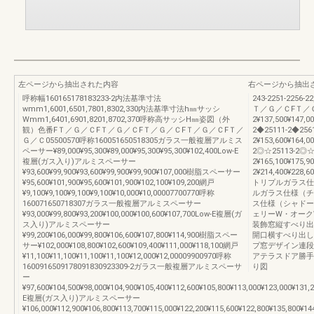
左ページから抽出された内容
右ページから抽出
呼称幅160165178183233-2内法基準寸法
243-2251-2256-
wmm1,6001,6501,7801,8302,330内法基準寸法h㎜サッシ
Ｔ／Ｇ／ＣFＴ／Ｇ／Ｃ2
Wmm1,6401,6901,8201,8702,370呼称高サッシH㎜姿図（外
2¥137,500¥147,0
観）色番FＴ／Ｇ／ＣFＴ／Ｇ／ＣFＴ／Ｇ／ＣFＴ／Ｇ／ＣFＴ／
2◆25111-2◆2561
Ｇ／Ｃ05500570呼称160051650518305ガラス一般複層アルミス
2¥153,600¥164,0
ペーサー¥89,000¥95,300¥89,000¥95,300¥95,300¥102,400Low-E
2◎☆25113-2◎☆
複層(ガス入り)アルミスペーサー
2¥165,100¥175,9
¥93,600¥99,900¥93,600¥99,900¥99,900¥107,000樹脂スペーサー
2¥214,400¥228,6
¥95,600¥101,900¥95,600¥101,900¥102,100¥109,200網戸
トリプルガラス仕様
¥9,100¥9,100¥9,100¥9,100¥10,000¥10,00007700770呼称
ルガラス仕様（チェ
160071650718307ガラス一般複層アルミスペーサー
ス仕様（シャドーオ
¥93,000¥99,800¥93,200¥100,000¥100,600¥107,700Low-E複層(ガ
ェリーW・オーク
ス入り)アルミスペーサー
装飾窓縦すべり出
¥99,200¥106,000¥99,800¥106,600¥107,800¥114,900樹脂スペー
開口横すべり出し
サー¥102,000¥108,800¥102,600¥109,400¥111,000¥118,100網戸
プ窓デザイン連段
¥11,100¥11,100¥11,100¥11,100¥12,000¥12,00009900970呼称
アテラスドア勝手
1600916509178091830923309-2ガラス一般複層アルミスペーサ
り図
ー
¥97,600¥104,500¥98,000¥104,900¥105,400¥112,600¥105,800¥113,000¥123,000¥131,
E複層(ガス入り)アルミスペーサー
¥106,000¥112,900¥106,800¥113,700¥115,000¥122,200¥115,600¥122,800¥135,800¥14