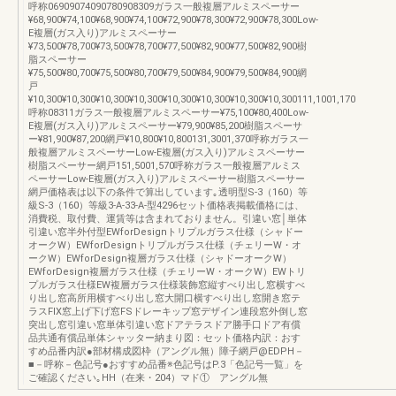
呼称06909074090780908309ガラス一般複層アルミスペーサー
¥68,900¥74,100¥68,900¥74,100¥72,900¥78,300¥72,900¥78,300Low-
E複層(ガス入り)アルミスペーサー
¥73,500¥78,700¥73,500¥78,700¥77,500¥82,900¥77,500¥82,900樹
脂スペーサー
¥75,500¥80,700¥75,500¥80,700¥79,500¥84,900¥79,500¥84,900網
戸
¥10,300¥10,300¥10,300¥10,300¥10,300¥10,300¥10,300¥10,300111,1001,170
呼称08311ガラス一般複層アルミスペーサー¥75,100¥80,400Low-
E複層(ガス入り)アルミスペーサー¥79,900¥85,200樹脂スペーサ
ー¥81,900¥87,200網戸¥10,800¥10,800131,3001,370呼称ガラス一
般複層アルミスペーサーLow-E複層(ガス入り)アルミスペーサー
樹脂スペーサー網戸151,5001,570呼称ガラス一般複層アルミス
ペーサーLow-E複層(ガス入り)アルミスペーサー樹脂スペーサー
網戸価格表は以下の条件で算出しています｡透明型S-3（160）等
級S-3（160）等級3-A-33-A-型4296セット価格表掲載価格には、
消費税、取付費、運賃等は含まれておりません。引違い窓│単体
引違い窓半外付型EWforDesignトリプルガラス仕様（シャドー
オークW）EWforDesignトリプルガラス仕様（チェリーW・オ
ークW）EWforDesign複層ガラス仕様（シャドーオークW）
EWforDesign複層ガラス仕様（チェリーW・オークW）EWトリ
プルガラス仕様EW複層ガラス仕様装飾窓縦すべり出し窓横すべ
り出し窓高所用横すべり出し窓大開口横すべり出し窓開き窓テ
ラスFIX窓上げ下げ窓FSドレーキップ窓デザイン連段窓外倒し窓
突出し窓引違い窓単体引違い窓ドアテラスドア勝手口ドア有償
品共通有償品単体シャッター納まり図：セット価格内訳：おす
すめ品番内訳●部材構成図枠（アングル無）障子網戸@EDPH－
■－呼称－色記号●おすすめ品番※色記号はP.3「色記号一覧」を
ご確認ください｡HH（在来・204）マド① アングル無