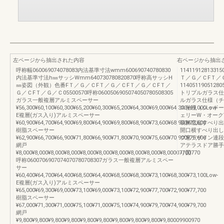
左ページから抽出された内容
右ページから抽出
呼称幅060069074078083内法基準寸法wmm600690740780830
114119128133150
内法基準寸法h㎜サッシWmm640730780820870呼称高サッシH
Ｔ／Ｇ／ＣFＴ／
㎜姿図（外観）色番FＴ／Ｇ／ＣFＴ／Ｇ／ＣFＴ／Ｇ／ＣFＴ／
114051190512805
Ｇ／ＣFＴ／Ｇ／Ｃ05500570呼称0600506905074050780508305
トリプルガラス仕様
ガラス一般複層アルミスペーサー
ルガラス仕様（チェ
¥56,300¥60,100¥60,300¥65,200¥60,300¥65,200¥64,300¥69,000¥64,300¥69,000Low-
ス仕様（シャドーオ
E複層(ガス入り)アルミスペーサー
ェリーW・オーク
¥60,900¥64,700¥64,900¥69,800¥64,900¥69,800¥68,900¥73,600¥68,900¥73,600
装飾窓縦すべり出
樹脂スペーサー
開口横すべり出し
¥62,900¥66,700¥66,900¥71,800¥66,900¥71,800¥70,900¥75,600¥70,900¥75,600
プ窓デザイン連段
網戸
アテラスドア勝手
¥8,000¥8,000¥8,000¥8,000¥8,000¥8,000¥8,000¥8,000¥8,000¥8,00007700770
り図
呼称0600706907074070780708307ガラス一般複層アルミスペー
サー
¥60,400¥64,700¥64,400¥68,500¥64,400¥68,500¥68,300¥73,100¥68,300¥73,100Low-
E複層(ガス入り)アルミスペーサー
¥65,000¥69,300¥69,000¥73,100¥69,000¥73,100¥72,900¥77,700¥72,900¥77,700
樹脂スペーサー
¥67,000¥71,300¥71,000¥75,100¥71,000¥75,100¥74,900¥79,700¥74,900¥79,700
網戸
¥9,800¥9,800¥9,800¥9,800¥9,800¥9,800¥9,800¥9,800¥9,800¥9,80009900970