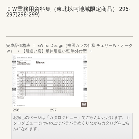
ＥＷ業務用資料集（東北以南地域限定商品） 296-
297(298-299)
完成品価格表
EW for Design（複層ガラス仕様 チェリーＷ・オーク
Ｗ）
【引違い窓】単体引違い窓 半外付型
296
297
お探しのページは「カタログビュー」でごらんいただけます。カ
タログビューではweb上でパラパラめくりながらカタログをごら
んになれます。