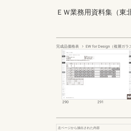
ＥＷ業務用資料集（東北以南地
完成品価格表
EW for Design（複
290
291
左ページから抽出された内容