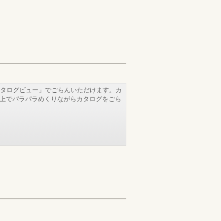
タログビュー」でごらんいただけます。カ
b上でパラパラめくりながらカタログをごら