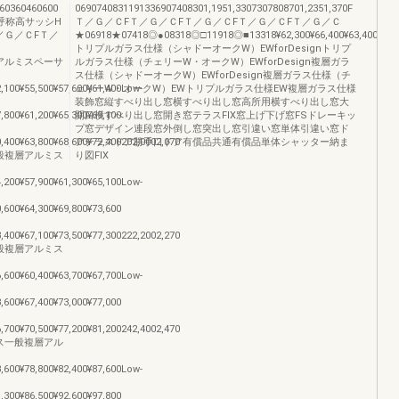
360460600
0690740831191336907408301,1951,3307307808701,2351,370F
0呼称高サッシH
Ｔ／Ｇ／ＣFＴ／Ｇ／ＣFＴ／Ｇ／ＣFＴ／Ｇ／ＣFＴ／Ｇ／Ｃ
／Ｇ／ＣFＴ／
★06918★07418◎●08318◎□11918◎■13318¥62,300¥66,400¥63,400¥67,500¥66
トリプルガラス仕様（シャドーオークW）EWforDesignトリプ
般複層アルミスペーサ
ルガラス仕様（チェリーW・オークW）EWforDesign複層ガラ
ス仕様（シャドーオークW）EWforDesign複層ガラス仕様（チ
2,100¥55,500¥57,600¥61,400Low-
ェリーW・オークW）EWトリプルガラス仕様EW複層ガラス仕様
装飾窓縦すべり出し窓横すべり出し窓高所用横すべり出し窓大
7,800¥61,200¥65,300¥69,100
開口横すべり出し窓開き窓テラスFIX窓上げ下げ窓FSドレーキッ
プ窓デザイン連段窓外倒し窓突出し窓引違い窓単体引違い窓ド
0,400¥63,800¥68,600¥72,400202,0002,070
アテラスドア勝手口ドア有償品共通有償品単体シャッター納ま
ラス一般複層アルミス
り図FIX
4,200¥57,900¥61,300¥65,100Low-
0,600¥64,300¥69,800¥73,600
3,400¥67,100¥73,500¥77,300222,2002,270
ラス一般複層アルミス
6,600¥60,400¥63,700¥67,700Low-
3,600¥67,400¥73,000¥77,000
6,700¥70,500¥77,200¥81,200242,4002,470
4ガラス一般複層アル
3,600¥78,800¥82,400¥87,600Low-
1,300¥86,500¥92,600¥97,800