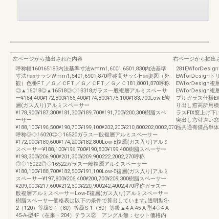
左ページから抽出された内容
右ページから抽出
呼称幅160165183内法基準寸法wmm1,6001,6501,830内法基準
281EWforD
寸法h㎜サッシWmm1,6401,6901,870呼称高サッシH㎜姿図（外
EWforDesi
観）色番FＴ／Ｇ／ＣFＴ／Ｇ／ＣFＴ／Ｇ／Ｃ181,8001,870呼称
EWforDesi
◎▲16018◎▲16518◎◇18318ガラス一般複層アルミスペーサ
EWforDesi
ー¥164,400¥172,800¥166,400¥174,800¥175,100¥183,700Low-E複
プルガラス仕様E
層(ガス入り)アルミスペーサー
り出し窓高所用横
¥178,900¥187,300¥181,300¥189,700¥191,700¥200,300樹脂スペ
ラスFIX窓上げ
ーサー
突出し窓引違い窓
¥188,100¥196,500¥190,700¥199,100¥202,200¥210,800202,0002,070
品共通有償品単体
呼称◎◇16020◎◇16520ガラス一般複層アルミスペーサー
¥172,000¥180,600¥174,200¥182,800Low-E複層(ガス入り)アルミ
スペーサー¥188,100¥196,700¥190,800¥199,400樹脂スペーサー
¥198,300¥206,900¥201,300¥209,900222,2002,270呼称
◎◇16022◎◇16522ガラス一般複層アルミスペーサー
¥180,100¥188,700¥182,500¥191,100Low-E複層(ガス入り)アルミ
スペーサー¥197,800¥206,400¥200,700¥209,300樹脂スペーサー
¥209,000¥217,600¥212,300¥220,900242,4002,470呼称ガラス一
般複層アルミスペーサーLow-E複層(ガス入り)アルミスペーサー
樹脂スペーサー価格表は以下の条件で算出しています｡透明型S-
2（120）等級S-1（80）等級S-1（80）等級▲4-A-45-A-型4◇4-A-
45-A-型4F（在来・204）テラス② アングル無：セット価格内