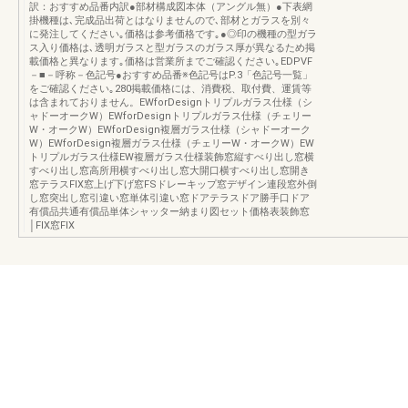
訳：おすすめ品番内訳●部材構成図本体（アングル無）●下表網
掛機種は､完成品出荷とはなりませんので､部材とガラスを別々
に発注してください｡価格は参考価格です｡●◎印の機種の型ガラ
ス入り価格は､透明ガラスと型ガラスのガラス厚が異なるため掲
載価格と異なります｡価格は営業所までご確認ください｡EDPVF
－■－呼称－色記号●おすすめ品番※色記号はP.3「色記号一覧」
をご確認ください｡280掲載価格には、消費税、取付費、運賃等
は含まれておりません。EWforDesignトリプルガラス仕様（シ
ャドーオークW）EWforDesignトリプルガラス仕様（チェリー
W・オークW）EWforDesign複層ガラス仕様（シャドーオーク
W）EWforDesign複層ガラス仕様（チェリーW・オークW）EW
トリプルガラス仕様EW複層ガラス仕様装飾窓縦すべり出し窓横
すべり出し窓高所用横すべり出し窓大開口横すべり出し窓開き
窓テラスFIX窓上げ下げ窓FSドレーキップ窓デザイン連段窓外倒
し窓突出し窓引違い窓単体引違い窓ドアテラスドア勝手口ドア
有償品共通有償品単体シャッター納まり図セット価格表装飾窓
│FIX窓FIX