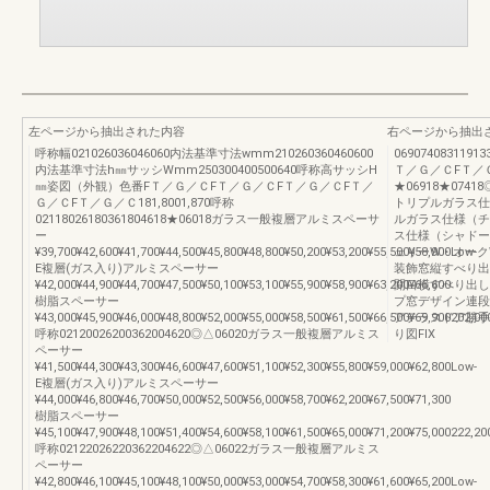
左ページから抽出された内容
右ページから抽出
呼称幅021026036046060内法基準寸法wmm210260360460600
069074083119133
内法基準寸法h㎜サッシWmm250300400500640呼称高サッシH
Ｔ／Ｇ／ＣFＴ／
㎜姿図（外観）色番FＴ／Ｇ／ＣFＴ／Ｇ／ＣFＴ／Ｇ／ＣFＴ／
★06918★07418◎●0
Ｇ／ＣFＴ／Ｇ／Ｃ181,8001,870呼称
トリプルガラス仕様
02118026180361804618★06018ガラス一般複層アルミスペーサ
ルガラス仕様（チェ
ー
ス仕様（シャドーオ
¥39,700¥42,600¥41,700¥44,500¥45,800¥48,800¥50,200¥53,200¥55,500¥58,900Low-
ェリーW・オーク
E複層(ガス入り)アルミスペーサー
装飾窓縦すべり出
¥42,000¥44,900¥44,700¥47,500¥50,100¥53,100¥55,900¥58,900¥63,200¥66,600
開口横すべり出し
樹脂スペーサー
プ窓デザイン連段
¥43,000¥45,900¥46,000¥48,800¥52,000¥55,000¥58,500¥61,500¥66,500¥69,900202,00
アテラスドア勝手
呼称02120026200362004620◎△06020ガラス一般複層アルミス
り図FIX
ペーサー
¥41,500¥44,300¥43,300¥46,600¥47,600¥51,100¥52,300¥55,800¥59,000¥62,800Low-
E複層(ガス入り)アルミスペーサー
¥44,000¥46,800¥46,700¥50,000¥52,500¥56,000¥58,700¥62,200¥67,500¥71,300
樹脂スペーサー
¥45,100¥47,900¥48,100¥51,400¥54,600¥58,100¥61,500¥65,000¥71,200¥75,000222,20
呼称02122026220362204622◎△06022ガラス一般複層アルミス
ペーサー
¥42,800¥46,100¥45,100¥48,100¥50,000¥53,000¥54,700¥58,300¥61,600¥65,200Low-