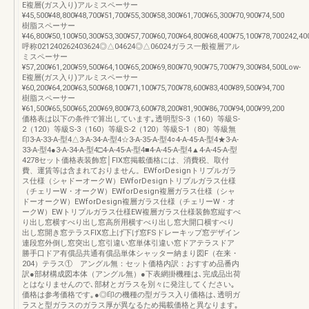
E複層(ガス入り)アルミスペーサー
¥45,500¥48,800¥48,700¥51,700¥55,300¥58,300¥61,700¥65,300¥70,900¥74,500
樹脂スペーサー
¥46,800¥50,100¥50,300¥53,300¥57,700¥60,700¥64,800¥68,400¥75,100¥78,700242,40
呼称021240262403624◎△04624◎△06024ガラス一般複層アル
ミスペーサー
¥57,200¥61,200¥59,500¥64,100¥65,200¥69,800¥70,900¥75,700¥79,300¥84,500Low-
E複層(ガス入り)アルミスペーサー
¥60,200¥64,200¥63,500¥68,100¥71,100¥75,700¥78,600¥83,400¥89,500¥94,700
樹脂スペーサー
¥61,500¥65,500¥65,200¥69,800¥73,600¥78,200¥81,900¥86,700¥94,000¥99,200
価格表は以下の条件で算出しています｡透明型S-3（160）等級S-
2（120）等級S-3（160）等級S-2（120）等級S-1（80）等級無
印3-A-33-A-型4△3-A-34-A-型4☆3-A-35-A-型4○4-A-45-A-型4★3-A-
33-A-型4●3-A-34-A-型4□4-A-45-A-型4■4-A-45-A-型4▲4-A-45-A-型
4278セット価格表装飾窓│FIX窓掲載価格には、消費税、取付
費、運賃等は含まれておりません。EWforDesignトリプルガラ
ス仕様（シャドーオークW）EWforDesignトリプルガラス仕様
（チェリーW・オークW）EWforDesign複層ガラス仕様（シャ
ドーオークW）EWforDesign複層ガラス仕様（チェリーW・オ
ークW）EWトリプルガラス仕様EW複層ガラス仕様装飾窓縦すべ
り出し窓横すべり出し窓高所用横すべり出し窓大開口横すべり
出し窓開き窓テラスFIX窓上げ下げ窓FSドレーキップ窓デザイン
連段窓外倒し窓突出し窓引違い窓単体引違い窓ドアテラスドア
勝手口ドア有償品共通有償品単体シャッター納まり図F（在来・
204）テラス① アングル無：セット価格内訳：おすすめ品番内
訳●部材構成図本体（アングル無）●下表網掛機種は､完成品出荷
とはなりませんので､部材とガラスを別々に発注してください｡
価格は参考価格です｡●◎印の機種の型ガラス入り価格は､透明ガ
ラスと型ガラスのガラス厚が異なるため掲載価格と異なります｡