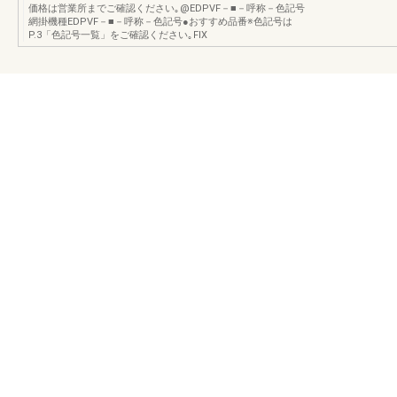
価格は営業所までご確認ください｡@EDPVF－■－呼称－色記号
網掛機種EDPVF－■－呼称－色記号●おすすめ品番※色記号は
P.3「色記号一覧」をご確認ください｡FIX