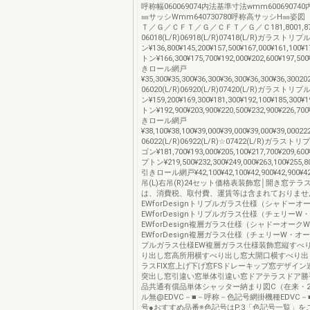
呼称幅060069074内法基準寸法wmm60069074
㎜サッシWmm640730780呼称高サッシH㎜姿
Ｔ／Ｇ／ＣＦＴ／Ｇ／ＣＦＴ／Ｇ／Ｃ181,8001,8
06018(L/R)06918(L/R)07418(L/R)ガラス
ン¥136,800¥145,200¥157,500¥167,000¥161,100
トン¥166,300¥175,700¥192,000¥202,600¥197,50
きロール網戸
¥35,300¥35,300¥36,300¥36,300¥36,300¥36,3002
06020(L/R)06920(L/R)07420(L/R)ガラス
ン¥159,200¥169,300¥181,300¥192,100¥185,300
トン¥192,900¥203,900¥220,500¥232,900¥226,70
きロール網戸
¥38,100¥38,100¥39,000¥39,000¥39,000¥39,0002
06022(L/R)06922(L/R)☆07422(L/R)ガラ
ゴン¥181,700¥193,000¥205,100¥217,700¥209,60
プトン¥219,500¥232,300¥249,000¥263,100¥255,8
引きロール網戸¥42,100¥42,100¥42,900¥42,900¥42
吊(L)右吊(R)24セット価格表装飾窓│開き窓テ
は、消費税、取付費、運賃等は含まれておりませ
EWforDesignトリプルガラス仕様（シャドーオ
EWforDesignトリプルガラス仕様（チェリーW
EWforDesign複層ガラス仕様（シャドーオーク
EWforDesign複層ガラス仕様（チェリーW・オ
プルガラス仕様EW複層ガラス仕様装飾窓縦すべ
り出し窓高所用横すべり出し窓大開口横すべり出
ラスFIX窓上げ下げ窓FSドレーキップ窓デザイ
突出し窓引違い窓単体引違い窓ドアテラスドア勝
品共通有償品単体シャッター納まり図C（在来・2
ル無@EDVC－■－呼称－色記号網掛機種EDVC
号●おすすめ品番※色記号はP.3「色記号一覧」を