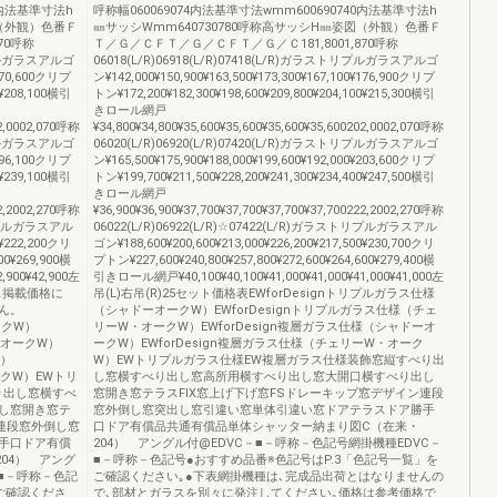
0内法基準寸法h
呼称幅060069074内法基準寸法wmm600690740内法基準寸法h
図（外観）色番Ｆ
㎜サッシWmm640730780呼称高サッシH㎜姿図（外観）色番Ｆ
70呼称
Ｔ／Ｇ／ＣＦＴ／Ｇ／ＣＦＴ／Ｇ／Ｃ181,8001,870呼称
トリプルガラスアルゴ
06018(L/R)06918(L/R)07418(L/R)ガラストリプルガラスアルゴ
¥170,600クリプ
ン¥142,000¥150,900¥163,500¥173,300¥167,100¥176,900クリプ
0¥208,100横引
トン¥172,200¥182,300¥198,600¥209,800¥204,100¥215,300横引
きロール網戸
02,0002,070呼称
¥34,800¥34,800¥35,600¥35,600¥35,600¥35,600202,0002,070呼称
トリプルガラスアルゴ
06020(L/R)06920(L/R)07420(L/R)ガラストリプルガラスアルゴ
¥196,100クリプ
ン¥165,500¥175,900¥188,000¥199,600¥192,000¥203,600クリプ
0¥239,100横引
トン¥199,700¥211,500¥228,200¥241,300¥234,400¥247,500横引
きロール網戸
22,2002,270呼称
¥36,900¥36,900¥37,700¥37,700¥37,700¥37,700222,2002,270呼称
ストリプルガラスアル
06022(L/R)06922(L/R)☆07422(L/R)ガラストリプルガラスアル
0¥222,200クリ
ゴン¥188,600¥200,600¥213,000¥226,200¥217,500¥230,700クリ
00¥269,900横
プトン¥227,600¥240,800¥257,800¥272,600¥264,600¥279,400横
,900¥42,900左
引きロール網戸¥40,100¥40,100¥41,000¥41,000¥41,000¥41,000左
ラス掲載価格に
吊(L)右吊(R)25セット価格表EWforDesignトリプルガラス仕様
ん。
（シャドーオークW）EWforDesignトリプルガラス仕様（チェ
ークW）
リーW・オークW）EWforDesign複層ガラス仕様（シャドーオ
・オークW）
ークW）EWforDesign複層ガラス仕様（チェリーW・オーク
W）
W）EWトリプルガラス仕様EW複層ガラス仕様装飾窓縦すべり出
ークW）EWトリ
し窓横すべり出し窓高所用横すべり出し窓大開口横すべり出し
り出し窓横すべ
窓開き窓テラスFIX窓上げ下げ窓FSドレーキップ窓デザイン連段
し窓開き窓テ
窓外倒し窓突出し窓引違い窓単体引違い窓ドアテラスドア勝手
ン連段窓外倒し窓
口ドア有償品共通有償品単体シャッター納まり図C（在来・
手口ドア有償
204） アングル付@EDVC－■－呼称－色記号網掛機種EDVC－
04） アング
■－呼称－色記号●おすすめ品番※色記号はP.3「色記号一覧」を
－■－呼称－色記
ご確認ください｡●下表網掛機種は､完成品出荷とはなりませんの
ご確認くださ
で､部材とガラスを別々に発注してください｡価格は参考価格で