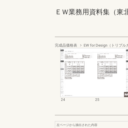
ＥＷ業務用資料集（東北以南
完成品価格表
EW for Design（ト
24
25
左ページから抽出された内容