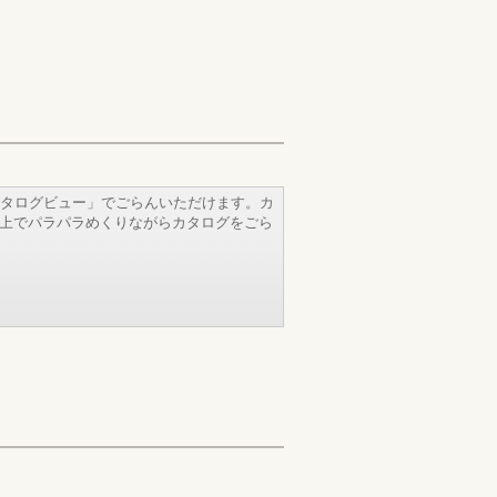
タログビュー」でごらんいただけます。カ
b上でパラパラめくりながらカタログをごら