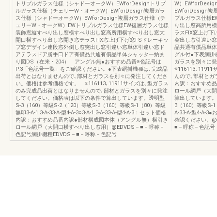
トリプルガラス仕様（シャドーオークW）EWforDesignトリプ
W）EWforDe
ルガラス仕様（チェリーW・オークW）EWforDesign複層ガラ
EWforDesi
ス仕様（シャドーオークW）EWforDesign複層ガラス仕様（チ
プルガラス仕様E
ェリーW・オークW）EWトリプルガラス仕様EW複層ガラス仕様
り出し窓高所用横
装飾窓縦すべり出し窓横すべり出し窓高所用横すべり出し窓大
ラスFIX窓上げ
開口横すべり出し窓開き窓テラスFIX窓上げ下げ窓FSドレーキッ
突出し窓引違い窓
プ窓デザイン連段窓外倒し窓突出し窓引違い窓単体引違い窓ド
品共通有償品単体
アテラスドア勝手口ドア有償品共通有償品単体シャッター納ま
グル付●下表網掛
り図DS（在来・204） アングル無●おすすめ品番※色記号は
ガラスを別々に
P.3「色記号一覧」をご確認ください。●下表網掛機種は､完成品
※116113､1
出荷とはなりませんので､部材とガラスを別々に発注してくださ
んので､部材とガ
い。価格は参考価格です。 ※116113､11911サイズは､型ガラス
内訳：おすすめ品
のみ完成品出荷とはなりませんので､部材とガラスを別々に発注
ロール網戸（大開
してください。価格表は以下の条件で算出しています。透明型
算出しています。透明
S-3（160）等級S-2（120）等級S-3（160）等級S-1（80）等級
3（160）等級S-1（8
無印3-A-1.3-A-33-A-型4-A-3○3-A-1.3-A-33-A-型4-A-3：セット価格
A-33-A-型4-
内訳：おすすめ品番内訳●部材構成図本体（アングル無）横引き
確認ください。@E
ロール網戸（大開口横すべり出し窓用）@EDVDS－■－呼称－
■－呼称－色記号
色記号網掛機種EDVDS－■－呼称－色記号