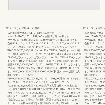
左ページから抽出された内容
右ページから抽出
22呼称幅074096116119146内法基準寸法
23呼称幅074096
wmm7409601,1601,1951,460内法基準寸法h㎜サッシ
wmm7409601,
Wmm7801,0001,2001,2351,500呼称高サッシH㎜姿図（外観）
Wmm7801,000
色番ＦＴ／Ｇ／ＣＦＴ／Ｇ／ＣＦＴ／Ｇ／ＣＦＴ／Ｇ／ＣＦＴ
色番ＦＴ／Ｇ／Ｃ
／Ｇ／Ｃ09900970呼称11909ガラストリプルガラスアルゴン
／Ｇ／Ｃ09900
¥160,600¥170,100クリプトン¥195,400¥206,100横引きロール網
¥166,500¥176
戸（大開口横すべり出し窓用）¥47,300¥47,3000939301,000呼称
戸（大開口横すべり出し
096093ガラストリプルガラスアルゴン¥140,100¥148,800クリプ
096093ガラストリ
トン¥170,100¥179,600横引きロール網戸（大開口横すべり出し
トン¥176,000
窓用）¥46,200¥46,200111,1001,170呼称0741111911ガラストリ
窓用）¥46,200¥4
プルガラスアルゴン¥150,500¥160,300¥184,100¥194,800クリプ
プルガラスアルゴン¥15
トン¥180,000¥190,900¥225,900¥237,900横引きロール網戸（大
トン¥186,900¥1
開口横すべり出し窓用）
開口横すべり出し
¥30,900¥30,900¥49,700¥49,7001131,1301,200呼称116113ガラス
¥30,200¥30,200
トリプルガラスアルゴン¥183,900¥194,600クリプトン
トリプルガラスアルゴ
¥225,600¥237,600横引きロール網戸（大開口横すべり出し窓
¥233,200¥2
用）¥49,700¥49,7001431,4301,500呼称○146143ガラストリプル
用）¥49,700¥49
ガラスアルゴン¥274,000¥289,200クリプトン¥338,800¥356,100
ガラスアルゴン¥283,
横引きロール網戸（大開口横すべり出し窓用）¥54,400¥54,400
横引きロール網戸（大
掲載価格には、消費税、取付費、運賃等は含まれておりませ
セット価格表EWf
ん。セット価格表装飾窓│大開口横すべり出し窓EWforDesign
クW）EWforD