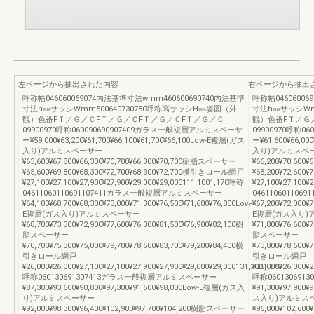
左ページから抽出された内容
右ページから抽出
呼称幅046060069074内法基準寸法wmm460600690740内法基準
呼称幅04606006
寸法h㎜サッシWmm500640730780呼称高サッシH㎜姿図（外
寸法h㎜サッシWm
観）色番FＴ／Ｇ／ＣFＴ／Ｇ／ＣFＴ／Ｇ／ＣFＴ／Ｇ／Ｃ
観）色番FＴ／Ｇ
09900970呼称060090690907409ガラス一般複層アルミスペーサ
09900970呼称
ー¥59,000¥63,200¥61,700¥66,100¥61,700¥66,100Low-E複層(ガス
ー¥61,600¥66,00
入り)アルミスペーサー
入り)アルミスペ
¥63,600¥67,800¥66,300¥70,700¥66,300¥70,700樹脂スペーサー
¥66,200¥70,600
¥65,600¥69,800¥68,300¥72,700¥68,300¥72,700横引きロール網戸
¥68,200¥72,60
¥27,100¥27,100¥27,900¥27,900¥29,000¥29,000111,1001,170呼称
¥27,100¥27,100¥
04611060110691107411ガラス一般複層アルミスペーサー
0461106011
¥64,100¥68,700¥68,300¥73,000¥71,300¥76,500¥71,600¥76,800Low-
¥67,200¥72,000¥7
E複層(ガス入り)アルミスペーサー
E複層(ガス入り
¥68,700¥73,300¥72,900¥77,600¥76,300¥81,500¥76,900¥82,100樹
¥71,800¥76,600¥
脂スペーサー
脂スペーサー
¥70,700¥75,300¥75,000¥79,700¥78,500¥83,700¥79,200¥84,400横
¥73,800¥78,600¥
引きロール網戸
引きロール網戸
¥26,000¥26,000¥27,100¥27,100¥27,900¥27,900¥29,000¥29,000131,3001,370
¥26,000¥26,000¥2
呼称060130691307413ガラス一般複層アルミスペーサー
呼称06013069
¥87,300¥93,600¥90,800¥97,300¥91,500¥98,000Low-E複層(ガス入
¥91,300¥97,900¥
り)アルミスペーサー
ス入り)アルミス
¥92,000¥98,300¥96,400¥102,900¥97,700¥104,200樹脂スペーサー
¥96,000¥102,60