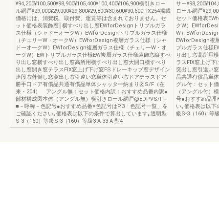
¥94,200¥100,500¥98,900¥105,400¥100,400¥106,900横引きロー
サー¥98,200¥104,
ル網戸¥29,000¥29,000¥29,800¥29,800¥30,600¥30,600FIX254掲載
ロール網戸¥29,000¥2
価格には、消費税、取付費、運賃等は含まれておりません。セ
セット価格表EWf
ット価格表装飾窓│横すべり出し窓EWforDesignトリプルガラ
クW）EWforD
ス仕様（シャドーオークW）EWforDesignトリプルガラス仕様
W）EWforDe
（チェリーW・オークW）EWforDesign複層ガラス仕様（シャ
EWforDesi
ドーオークW）EWforDesign複層ガラス仕様（チェリーW・オ
プルガラス仕様E
ークW）EWトリプルガラス仕様EW複層ガラス仕様装飾窓縦すべ
り出し窓高所用横
り出し窓横すべり出し窓高所用横すべり出し窓大開口横すべり
ラスFIX窓上げ
出し窓開き窓テラスFIX窓上げ下げ窓FSドレーキップ窓デザイン
突出し窓引違い窓
連段窓外倒し窓突出し窓引違い窓単体引違い窓ドアテラスドア
品共通有償品単体
勝手口ドア有償品共通有償品単体シャッター納まり図S/F（在
グル付：セット価
来・204） アングル無：セット価格内訳：おすすめ品番内訳●
（アングル付）横
部材構成図本体（アングル無）横引きロール網戸@EDPVS/F－
号●おすすめ品番
■－呼称－色記号●おすすめ品番※色記号はP.3「色記号一覧」を
い｡価格表は以下の
ご確認ください｡価格表は以下の条件で算出しています｡透明型
級S-3（160）等級3
S-3（160）等級S-3（160）等級3-A-33-A-型4