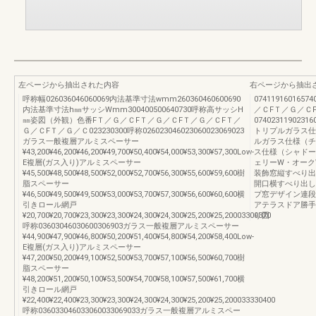
左ページから抽出された内容
右ページから抽出
呼称幅026036046060069内法基準寸法wmm260360460600690
07411916016574
内法基準寸法h㎜サッシWmm300400500640730呼称高サッシH
／ＣFＴ／Ｇ／Ｃ
㎜姿図（外観）色番FＴ／Ｇ／ＣFＴ／Ｇ／ＣFＴ／Ｇ／ＣFＴ／
0740231190231600
Ｇ／ＣFＴ／Ｇ／Ｃ023230300呼称026023046023060023069023
トリプルガラス仕様
ガラス一般複層アルミスペーサー
ルガラス仕様（チェ
¥43,200¥46,200¥46,200¥49,700¥50,400¥54,000¥53,300¥57,300Low-
ス仕様（シャドーオ
E複層(ガス入り)アルミスペーサー
ェリーW・オーク
¥45,500¥48,500¥48,500¥52,000¥52,700¥56,300¥55,600¥59,600樹
装飾窓縦すべり出
脂スペーサー
開口横すべり出し
¥46,500¥49,500¥49,500¥53,000¥53,700¥57,300¥56,600¥60,600横
プ窓デザイン連段
引きロール網戸
アテラスドア勝手
¥20,700¥20,700¥23,300¥23,300¥24,300¥24,300¥25,200¥25,20003300370
り図
呼称03603046030600306903ガラス一般複層アルミスペーサー
¥44,900¥47,900¥46,800¥50,200¥51,400¥54,800¥54,200¥58,400Low-
E複層(ガス入り)アルミスペーサー
¥47,200¥50,200¥49,100¥52,500¥53,700¥57,100¥56,500¥60,700樹
脂スペーサー
¥48,200¥51,200¥50,100¥53,500¥54,700¥58,100¥57,500¥61,700横
引きロール網戸
¥22,400¥22,400¥23,300¥23,300¥24,300¥24,300¥25,200¥25,200033330400
呼称036033046033060033069033ガラス一般複層アルミスペー