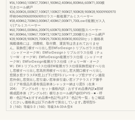
¥56,100¥60,100¥57,700¥61,900¥62,400¥66,800¥66,600¥71,000横
引きロール網戸
¥26,000¥26,000¥27,100¥27,100¥27,900¥27,900¥28,900¥28,90009900970
呼称046090600906909ガラス一般複層アルミスペーサー
¥58,400¥62,700¥63,000¥67,400¥67,000¥71,700Low-E複層(ガス入
り)アルミスペーサー
¥60,700¥65,000¥66,200¥70,600¥70,800¥75,500樹脂スペーサー
¥61,800¥66,100¥67,700¥72,100¥72,500¥77,200横引きロール網戸
¥28,900¥28,900¥29,700¥29,700¥30,800¥30,800250セット価格表
掲載価格には、消費税、取付費、運賃等は含まれておりませ
ん。装飾窓│横すべり出し窓EWforDesignトリプルガラス仕様
（シャドーオークW）EWforDesignトリプルガラス仕様（チェ
リーW・オークW）EWforDesign複層ガラス仕様（シャドーオ
ークW）EWforDesign複層ガラス仕様（チェリーW・オーク
W）EWトリプルガラス仕様EW複層ガラス仕様装飾窓縦すべり出
し窓横すべり出し窓高所用横すべり出し窓大開口横すべり出し
窓開き窓テラスFIX窓上げ下げ窓FSドレーキップ窓デザイン連段
窓外倒し窓突出し窓引違い窓単体引違い窓ドアテラスドア勝手
口ドア有償品共通有償品単体シャッター納まり図S（在来・
204） アングル付：セット価格内訳：おすすめ品番内訳●部材
構成図本体（アングル付）横引きロール網戸@EDPVS－■－呼
称－色記号●おすすめ品番※色記号はP.3「色記号一覧」をご確認
ください｡価格表は以下の条件で算出しています｡透明型S-
3（160）等級S-3（160）等級3-A-33-A-型4