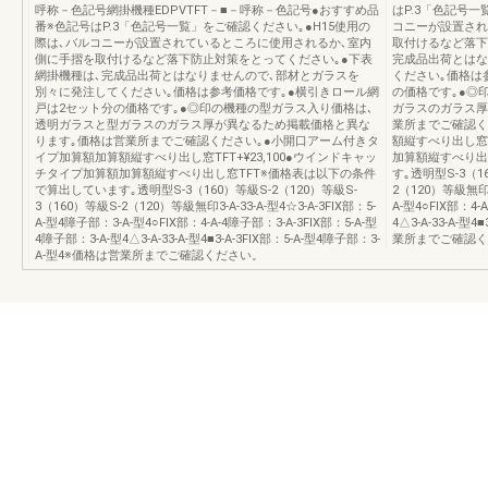
呼称－色記号網掛機種EDPVTFT－■－呼称－色記号●おすすめ品
はP.3「色記号一
番※色記号はP.3「色記号一覧」をご確認ください｡●H15使用の
コニーが設置され
際は､バルコニーが設置されているところに使用されるか､室内
取付けるなど落下
側に手摺を取付けるなど落下防止対策をとってください｡●下表
完成品出荷とはな
網掛機種は､完成品出荷とはなりませんので､部材とガラスを
ください｡価格は
別々に発注してください｡価格は参考価格です｡●横引きロール網
の価格です｡●◎
戸は2セット分の価格です｡●◎印の機種の型ガラス入り価格は､
ガラスのガラス厚
透明ガラスと型ガラスのガラス厚が異なるため掲載価格と異な
業所までご確認く
ります｡価格は営業所までご確認ください｡●小開口アーム付きタ
額縦すべり出し窓T
イプ加算額加算額縦すべり出し窓TFT+¥23,100●ウインドキャッ
加算額縦すべり出
チタイプ加算額加算額縦すべり出し窓TFT※価格表は以下の条件
す｡透明型S-3（1
で算出しています｡透明型S-3（160）等級S-2（120）等級S-
2（120）等級無印3-
3（160）等級S-2（120）等級無印3-A-33-A-型4☆3-A-3FIX部：5-
A-型4○FIX部：4-
A-型4障子部：3-A-型4○FIX部：4-A-4障子部：3-A-3FIX部：5-A-型
4△3-A-33-A-型
4障子部：3-A-型4△3-A-33-A-型4■3-A-3FIX部：5-A-型4障子部：3-
業所までご確認く
A-型4※価格は営業所までご確認ください。