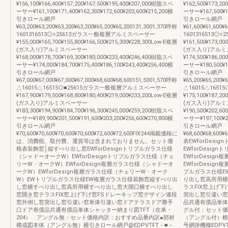
¥156,100¥166,400¥157,200¥167,500¥195,400¥207,000樹脂スペ
¥162,500¥173,2
ーサー¥161,100¥171,400¥162,300¥172,600¥203,600¥215,200横
ーサー¥167,500¥17
引きロール網戸
引きロール網戸
¥63,200¥63,200¥63,200¥63,200¥65,200¥65,200131,3001,370呼称
¥61,600¥61,600¥
1601316513◎○25613ガラス一般複層アルミスペーサー
1601316513
¥155,000¥165,700¥155,800¥166,500¥215,300¥228,300Low-E複層
¥161,500¥173,00
(ガス入り)アルミスペーサー
(ガス入り)アル
¥168,000¥178,700¥169,300¥180,000¥233,400¥246,400樹脂スペ
¥174,500¥186,0
ーサー¥174,000¥184,700¥175,400¥186,100¥243,400¥256,400横
ーサー¥180,500¥19
引きロール網戸
引きロール網戸
¥67,000¥67,000¥67,000¥67,000¥68,600¥68,600151,5001,570呼称
¥65,200¥65,200¥
△16015△16515◎■25615ガラス一般複層アルミスペーサー
△16015△165
¥167,900¥179,500¥168,800¥180,400¥219,000¥233,200Low-E複層
¥175,100¥187,20
(ガス入り)アルミスペーサー
(ガス入り)アル
¥183,300¥194,900¥184,700¥196,300¥245,000¥259,200樹脂スペ
¥190,500¥202,6
ーサー¥189,900¥201,500¥191,600¥203,200¥256,600¥270,800横
ーサー¥197,100¥20
引きロール網戸
引きロール網戸
¥70,600¥70,600¥70,600¥70,600¥72,600¥72,600FIX244掲載価格に
¥68,600¥68,600
は、消費税、取付費、運賃等は含まれておりません。セット価
表EWforDes
格表装飾窓│縦すべり出し窓EWforDesignトリプルガラス仕様
EWforDesi
（シャドーオークW）EWforDesignトリプルガラス仕様（チェ
EWforDesi
リーW・オークW）EWforDesign複層ガラス仕様（シャドーオ
EWforDesi
ークW）EWforDesign複層ガラス仕様（チェリーW・オーク
プルガラス仕様E
W）EWトリプルガラス仕様EW複層ガラス仕様装飾窓縦すべり出
り出し窓高所用横
し窓横すべり出し窓高所用横すべり出し窓大開口横すべり出し
ラスFIX窓上げ
窓開き窓テラスFIX窓上げ下げ窓FSドレーキップ窓デザイン連段
突出し窓引違い窓
窓外倒し窓突出し窓引違い窓単体引違い窓ドアテラスドア勝手
品共通有償品単体
口ドア有償品共通有償品単体シャッター納まり図TFT（在来・
グル付：セット価
204） アングル無：セット価格内訳：おすすめ品番内訳●部材
（アングル付）横
構成図本体（アングル無）横引きロール網戸@EDPVTFT－■－
号網掛機種EDPV