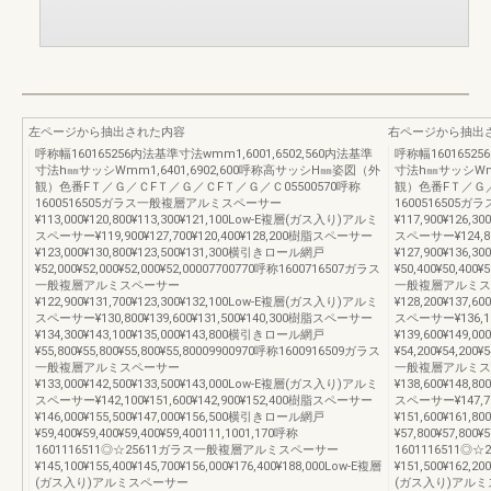
左ページから抽出された内容
右ページから抽出
呼称幅160165256内法基準寸法wmm1,6001,6502,560内法基準
呼称幅16016525
寸法h㎜サッシWmm1,6401,6902,600呼称高サッシH㎜姿図（外
寸法h㎜サッシWmm
観）色番FＴ／Ｇ／ＣFＴ／Ｇ／ＣFＴ／Ｇ／Ｃ05500570呼称
観）色番FＴ／Ｇ／
1600516505ガラス一般複層アルミスペーサー
160051650
¥113,000¥120,800¥113,300¥121,100Low-E複層(ガス入り)アルミ
¥117,900¥126,
スペーサー¥119,900¥127,700¥120,400¥128,200樹脂スペーサー
スペーサー¥124,80
¥123,000¥130,800¥123,500¥131,300横引きロール網戸
¥127,900¥136,
¥52,000¥52,000¥52,000¥52,00007700770呼称1600716507ガラス
¥50,400¥50,400
一般複層アルミスペーサー
一般複層アルミス
¥122,900¥131,700¥123,300¥132,100Low-E複層(ガス入り)アルミ
¥128,200¥137,
スペーサー¥130,800¥139,600¥131,500¥140,300樹脂スペーサー
スペーサー¥136,10
¥134,300¥143,100¥135,000¥143,800横引きロール網戸
¥139,600¥149,
¥55,800¥55,800¥55,800¥55,80009900970呼称1600916509ガラス
¥54,200¥54,200
一般複層アルミスペーサー
一般複層アルミス
¥133,000¥142,500¥133,500¥143,000Low-E複層(ガス入り)アルミ
¥138,600¥148,
スペーサー¥142,100¥151,600¥142,900¥152,400樹脂スペーサー
スペーサー¥147,70
¥146,000¥155,500¥147,000¥156,500横引きロール網戸
¥151,600¥161,
¥59,400¥59,400¥59,400¥59,400111,1001,170呼称
¥57,800¥57,800¥
1601116511◎☆25611ガラス一般複層アルミスペーサー
1601116511
¥145,100¥155,400¥145,700¥156,000¥176,400¥188,000Low-E複層
¥151,500¥162,20
(ガス入り)アルミスペーサー
(ガス入り)アル