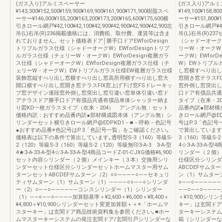
(ガス入り)アルミスペーサー
(ガス入り)アル
¥143,300¥152,500¥159,900¥169,900¥161,900¥171,900樹脂スペ
¥149,100¥158,8
ーサー¥146,000¥155,200¥163,200¥173,200¥165,600¥175,600横
ーサー¥151,800¥16
引きロール網戸¥42,100¥42,100¥42,900¥42,900¥42,900¥42,900左
引きロール網戸¥40,10
吊(L)右吊(R)236掲載価格には、消費税、取付費、運賃等は含ま
吊(L)右吊(R)2
れておりません。セット価格表ドア│勝手口ドアEWforDesign
（シャドーオークW
トリプルガラス仕様（シャドーオークW）EWforDesignトリプ
リーW・オークW）
ルガラス仕様（チェリーW・オークW）EWforDesign複層ガラ
ークW）EWfor
ス仕様（シャドーオークW）EWforDesign複層ガラス仕様（チ
W）EWトリプル
ェリーW・オークW）EWトリプルガラス仕様EW複層ガラス仕様
し窓横すべり出し
装飾窓縦すべり出し窓横すべり出し窓高所用横すべり出し窓大
窓開き窓テラスF
開口横すべり出し窓開き窓テラスFIX窓上げ下げ窓FSドレーキッ
窓外倒し窓突出し
プ窓デザイン連段窓外倒し窓突出し窓引違い窓単体引違い窓ド
口ドア有償品共通
アテラスドア勝手口ドア有償品共通有償品単体シャッター納ま
タイプ（在来・2
り図KD一枚ガラスタイプ（在来・204） アングル無：セット
品番内訳●部材構
価格内訳：おすすめ品番内訳●部材構成図本体（アングル無）シ
きロール網戸@E
リンダーセット横引きロール網戸@EDPKD1－■－呼称－色記号
号はP.3「色記
●おすすめ品番※色記号はP.3「色記号一覧」をご確認ください｡
で算出しています｡透
価格表は以下の条件で算出しています｡透明型S-3（160）等級S-
3（160）等級S-2（
2（120）等級S-3（160）等級S-2（120）等級無印3-A-3 3-A-型
4☆3-A-33-A-
4★3-A-33-A-型4☆3-A-33-A-型4商品コードZ-01-CJXG価格¥6,900
リンダー（２個）
セット内容シリンダー（２個）メインキー（３本）交換用シリ
仕様区分シリンダ
ンダーセット仕様区分シリンダーセットホームマスター用サム
ABCDEFサムタ
ターンセットABCDEFサムターン（2）○○――――○――セキュリ
ン（1）サムターン
ティサムターン（1）サムターン（1）――――○○――○シリンダ
○――○――――
ー（2）○――○――――――コンスシリンダー（1）シリンダー
――○――○――――加算
（1）――○――○――――加算額基準＋¥2,600＋¥6,000＋¥8,400＋
＋¥10,900シ
¥4,800＋¥10,900シリンダーセット変更加算額＋＋※「ホームマ
キー」は玄関ドア
スターキー」は玄関ドア商品技術資料集を参照ください｡■ホー
ターキーシステム
ムマスターキーシステムの発注玄関ドア/玄関引戸シリンダーな
箱（シリンダーな