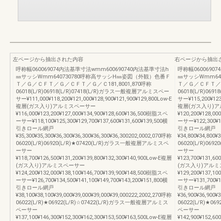
左ページから抽出された内容
右ページから抽出
呼称幅060069074内法基準寸法wmm600690740内法基準寸法h
呼称幅0600690
㎜サッシWmm640730780呼称高サッシH㎜姿図（外観）色番Ｆ
㎜サッシWmm64
Ｔ／Ｇ／ＣＦＴ／Ｇ／ＣＦＴ／Ｇ／Ｃ181,8001,870呼称
Ｔ／Ｇ／ＣＦＴ／Ｇ
06018(L/R)06918(L/R)07418(L/R)ガラス一般複層アルミスペー
06018(L/R)06
サー¥111,000¥118,200¥121,000¥128,900¥121,900¥129,800Low-E
サー¥115,200¥123,
複層(ガス入り)アルミスペーサー
複層(ガス入り)
¥116,000¥123,200¥127,000¥134,900¥128,600¥136,500樹脂スペ
¥120,200¥128,0
ーサー¥118,100¥125,300¥129,700¥137,600¥131,600¥139,500横
ーサー¥122,300¥13
引きロール網戸
引きロール網戸
¥35,300¥35,300¥36,300¥36,300¥36,300¥36,300202,0002,070呼称
¥34,800¥34,800¥
06020(L/R)06920(L/R)★07420(L/R)ガラス一般複層アルミスペ
06020(L/R)06
ーサー
ーサー
¥118,700¥126,500¥131,200¥139,800¥132,300¥140,900Low-E複層
¥123,700¥131,60
(ガス入り)アルミスペーサー
(ガス入り)アル
¥124,200¥132,000¥138,100¥146,700¥139,900¥148,500樹脂スペ
¥129,200¥137,1
ーサー¥126,700¥134,500¥141,100¥149,700¥143,200¥151,800横
ーサー¥131,700¥13
引きロール網戸
引きロール網戸
¥38,100¥38,100¥39,000¥39,000¥39,000¥39,000222,2002,270呼称
¥36,900¥36,900¥
06022(L/R)★06922(L/R)☆07422(L/R)ガラス一般複層アルミス
06022(L/R)★0
ペーサー
ペーサー
¥137,100¥146,300¥152,300¥162,300¥153,500¥163,500Low-E複層
¥142,900¥152,60