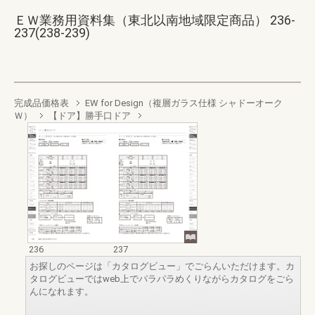
ＥＷ業務用資料集（東北以南地域限定商品） 236-
237(238-239)
完成品価格表
EW for Design（複層ガラス仕様 シャドーオーク
Ｗ）
【ドア】勝手口ドア
236
237
お探しのページは「カタログビュー」でごらんいただけます。カ
タログビューではweb上でパラパラめくりながらカタログをごら
んになれます。