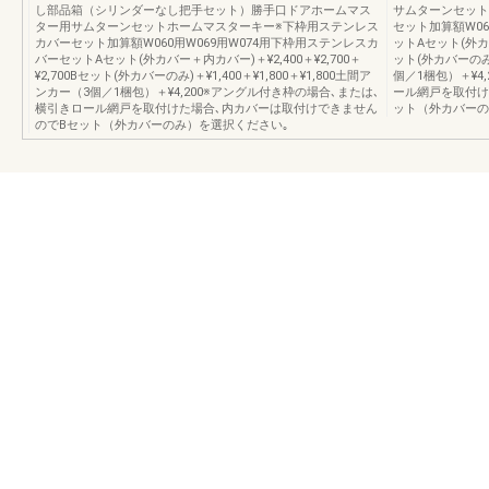
し部品箱（シリンダーなし把手セット）勝手口ドアホームマス
サムターンセット
ター用サムターンセットホームマスターキー※下枠用ステンレス
セット加算額W06
カバーセット加算額W060用W069用W074用下枠用ステンレスカ
ットAセット(外カバー
バーセットAセット(外カバー＋内カバー)＋¥2,400＋¥2,700＋
ット(外カバーのみ)＋
¥2,700Bセット(外カバーのみ)＋¥1,400＋¥1,800＋¥1,800土間ア
個／1梱包）＋¥4
ンカー（3個／1梱包）＋¥4,200※アングル付き枠の場合､または､
ール網戸を取付け
横引きロール網戸を取付けた場合､内カバーは取付けできません
ット（外カバーの
のでBセット（外カバーのみ）を選択ください｡