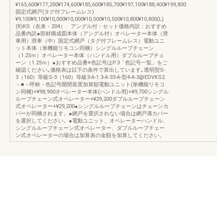
¥165,600¥177,200¥174,600¥185,600¥185,700¥197,100¥188,400¥199,800
固定式網戸(タグ付フレームレス)
¥9,100¥9,100¥10,000¥10,000¥10,500¥10,500¥10,800¥10,800(L)
(R)KS（在来・204） アングル付：セット価格内訳：おすすめ
品番内訳●部材構成図本体（アングル付）オペレーター本体（滑
車用）滑車（中）固定式網戸（タグ付フレームレス）電動ユニ
ット本体（単機能リモコン同梱）シングルループチェーン
（1.25ｍ）オペレーター本体（ハンドル用）ダブルループチェ
ーン（1.25ｍ）●おすすめ品番※色記号はP.3「色記号一覧」をご
確認ください｡価格表は以下の条件で算出しています｡透明型S-
3（160）等級S-3（160）等級3-A-1.3-A-33-A-型4-A-3@EDVKS2
－■－呼称－色記号開閉装置加算額電動ユニット(単機能リモコ
ン同梱)+¥98,900オペレーター本体(ハンドル用)+¥9,700シングル
ループチェーン式オペレーター+¥29,200ダブルループチェーン
式オペレーター+¥29,200●シングルループチェーンはチェーンカ
バーが同梱されます。●網戸を選択されない場合は網戸溝カバー
を選択してください。●電動ユニット、オペレーターハンドル、
シングルループチェーン式オペレーター、ダブルループチェー
ン式オペレーターの場合は加算表の金額を加算してください。