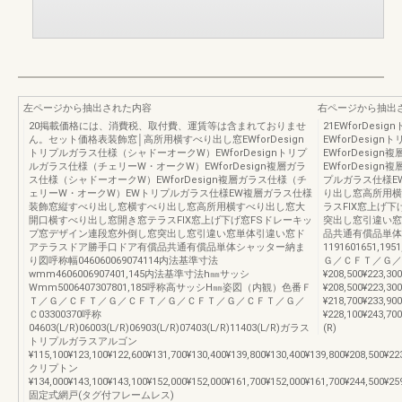
左ページから抽出された内容
右ページから抽出
20掲載価格には、消費税、取付費、運賃等は含まれておりませ
21EWforDe
ん。セット価格表装飾窓│高所用横すべり出し窓EWforDesign
EWforDesi
トリプルガラス仕様（シャドーオークW）EWforDesignトリプ
EWforDesi
ルガラス仕様（チェリーW・オークW）EWforDesign複層ガラ
EWforDesi
ス仕様（シャドーオークW）EWforDesign複層ガラス仕様（チ
プルガラス仕様E
ェリーW・オークW）EWトリプルガラス仕様EW複層ガラス仕様
り出し窓高所用横
装飾窓縦すべり出し窓横すべり出し窓高所用横すべり出し窓大
ラスFIX窓上げ
開口横すべり出し窓開き窓テラスFIX窓上げ下げ窓FSドレーキッ
突出し窓引違い窓
プ窓デザイン連段窓外倒し窓突出し窓引違い窓単体引違い窓ド
品共通有償品単体
アテラスドア勝手口ドア有償品共通有償品単体シャッター納ま
1191601651,19
り図呼称幅046060069074114内法基準寸法
Ｇ／ＣＦＴ／Ｇ／Ｃ119
wmm4606006907401,145内法基準寸法h㎜サッシ
¥208,500¥223,30
Wmm5006407307801,185呼称高サッシH㎜姿図（内観）色番Ｆ
¥208,500¥223,30
Ｔ／Ｇ／ＣＦＴ／Ｇ／ＣＦＴ／Ｇ／ＣＦＴ／Ｇ／ＣＦＴ／Ｇ／
¥218,700¥233,900
Ｃ03300370呼称
¥228,100¥243,700
04603(L/R)06003(L/R)06903(L/R)07403(L/R)11403(L/R)ガラス
(R)
トリプルガラスアルゴン
¥115,100¥123,100¥122,600¥131,700¥130,400¥139,800¥130,400¥139,800¥208,500¥22
クリプトン
¥134,000¥143,100¥143,100¥152,000¥152,000¥161,700¥152,000¥161,700¥244,500¥25
固定式網戸(タグ付フレームレス)