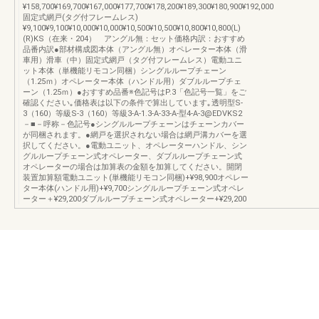
¥158,700¥169,700¥167,000¥177,700¥178,200¥189,300¥180,900¥192,000
固定式網戸(タグ付フレームレス)
¥9,100¥9,100¥10,000¥10,000¥10,500¥10,500¥10,800¥10,800(L)
(R)KS（在来・204） アングル無：セット価格内訳：おすすめ
品番内訳●部材構成図本体（アングル無）オペレーター本体（滑
車用）滑車（中）固定式網戸（タグ付フレームレス）電動ユニ
ット本体（単機能リモコン同梱）シングルループチェーン
（1.25ｍ）オペレーター本体（ハンドル用）ダブルループチェ
ーン（1.25ｍ）●おすすめ品番※色記号はP.3「色記号一覧」をご
確認ください｡価格表は以下の条件で算出しています｡透明型S-
3（160）等級S-3（160）等級3-A-1.3-A-33-A-型4-A-3@EDVKS2
－■－呼称－色記号●シングルループチェーンはチェーンカバー
が同梱されます。●網戸を選択されない場合は網戸溝カバーを選
択してください。●電動ユニット、オペレーターハンドル、シン
グルループチェーン式オペレーター、ダブルループチェーン式
オペレーターの場合は加算表の金額を加算してください。開閉
装置加算額電動ユニット(単機能リモコン同梱)+¥98,900オペレー
ター本体(ハンドル用)+¥9,700シングルループチェーン式オペレ
ーター＋¥29,200ダブルループチェーン式オペレーター+¥29,200