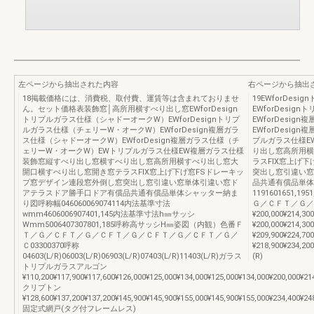
左ページから抽出された内容
右ページから抽出
18掲載価格には、消費税、取付費、運賃等は含まれておりませ
19EWforDe
ん。セット価格表装飾窓│高所用横すべり出し窓EWforDesign
EWforDesi
トリプルガラス仕様（シャドーオークW）EWforDesignトリプ
EWforDesi
ルガラス仕様（チェリーW・オークW）EWforDesign複層ガラ
EWforDesi
ス仕様（シャドーオークW）EWforDesign複層ガラス仕様（チ
プルガラス仕様E
ェリーW・オークW）EWトリプルガラス仕様EW複層ガラス仕様
り出し窓高所用横
装飾窓縦すべり出し窓横すべり出し窓高所用横すべり出し窓大
ラスFIX窓上げ
開口横すべり出し窓開き窓テラスFIX窓上げ下げ窓FSドレーキッ
突出し窓引違い窓
プ窓デザイン連段窓外倒し窓突出し窓引違い窓単体引違い窓ド
品共通有償品単体
アテラスドア勝手口ドア有償品共通有償品単体シャッター納ま
1191601651,19
り図呼称幅046060069074114内法基準寸法
Ｇ／ＣＦＴ／Ｇ／Ｃ119
wmm4606006907401,145内法基準寸法h㎜サッシ
¥200,000¥214,30
Wmm5006407307801,185呼称高サッシH㎜姿図（内観）色番Ｆ
¥200,000¥214,30
Ｔ／Ｇ／ＣＦＴ／Ｇ／ＣＦＴ／Ｇ／ＣＦＴ／Ｇ／ＣＦＴ／Ｇ／
¥209,900¥224,700
Ｃ03300370呼称
¥218,900¥234,200
04603(L/R)06003(L/R)06903(L/R)07403(L/R)11403(L/R)ガラス
(R)
トリプルガラスアルゴン
¥110,200¥117,900¥117,600¥126,000¥125,000¥134,000¥125,000¥134,000¥200,000¥21
クリプトン
¥128,600¥137,200¥137,200¥145,900¥145,900¥155,000¥145,900¥155,000¥234,400¥24
固定式網戸(タグ付フレームレス)