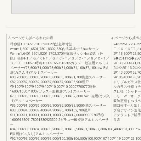
左ページから抽出された内容
右ページから抽出
呼称幅160165178183233-2内法基準寸法
243-2251-2256-
wmm1,6001,6501,7801,8302,330内法基準寸法h㎜サッシ
Ｔ／Ｇ／ＣFＴ／Ｇ／Ｃ2
Wmm1,6401,6901,8201,8702,370呼称高サッシH㎜姿図（外
2¥118,800¥126,5
観）色番FＴ／Ｇ／ＣFＴ／Ｇ／ＣFＴ／Ｇ／ＣFＴ／Ｇ／ＣFＴ／
2◆25111-2◆2561
Ｇ／Ｃ05500570呼称160051650518305ガラス一般複層アルミス
2¥133,200¥141,8
ペーサー¥75,600¥81,000¥75,600¥81,000¥81,100¥87,100Low-E複
2◎☆25113-2◎☆
層(ガス入り)アルミスペーサー
2¥143,600¥152,7
¥80,200¥85,600¥80,200¥85,600¥85,700¥91,700樹脂スペーサー
2¥186,400¥198,2
¥82,200¥87,600¥82,200¥87,600¥87,900¥93,900網戸
トリプルガラス仕様
¥9,100¥9,100¥9,100¥9,100¥10,000¥10,00007700770呼称
ルガラス仕様（チェ
160071650718307ガラス一般複層アルミスペーサー
ス仕様（シャドーオ
¥79,800¥85,300¥80,000¥85,500¥86,300¥92,300Low-E複層(ガス入
ェリーW・オーク
り)アルミスペーサー
装飾窓縦すべり出
¥86,000¥91,500¥86,600¥92,100¥93,500¥99,500樹脂スペーサー
開口横すべり出し
¥88,800¥94,300¥89,400¥94,900¥96,700¥102,700網戸
プ窓デザイン連段
¥11,100¥11,100¥11,100¥11,100¥12,000¥12,00009900970呼称
アテラスドア勝手
1600916509178091830923309-2ガラス一般複層アルミスペーサ
り図
ー
¥84,300¥89,800¥84,700¥90,200¥90,700¥96,900¥91,100¥97,300¥106,400¥113,300Low-
E複層(ガス入り)アルミスペーサー
¥92,700¥98,200¥93,500¥99,000¥100,300¥106,500¥100,900¥107,100¥119,200¥126,100