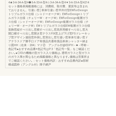
4★3-A-34-A-型4◆3-A-33-A-型4☆3-A-34-A-型4▼3-A-33-A-型4214
セット価格表掲載価格には、消費税、取付費、運賃等は含まれ
ておりません。引違い窓│単体引違い窓半外付型EWforDesign
トリプルガラス仕様（シャドーオークW）EWforDesignトリプ
ルガラス仕様（チェリーW・オークW）EWforDesign複層ガラ
ス仕様（シャドーオークW）EWforDesign複層ガラス仕様（チ
ェリーW・オークW）EWトリプルガラス仕様EW複層ガラス仕様
装飾窓縦すべり出し窓横すべり出し窓高所用横すべり出し窓大
開口横すべり出し窓開き窓テラスFIX窓上げ下げ窓FSドレーキッ
プ窓デザイン連段窓外倒し窓突出し窓引違い窓単体引違い窓ド
アテラスドア勝手口ドア有償品共通有償品単体シャッター納ま
り図HH（在来・204）マド② アングル付@EDPH－■－呼称－
色記号●おすすめ品番※色記号はP.3「色記号一覧」をご確認くだ
さい｡●◎印の機種の型ガラス入り価格は､透明ガラスと型ガラス
のガラス厚が異なるため掲載価格と異なります｡価格は営業所ま
でご確認ください｡：セット価格内訳：おすすめ品番内訳●部材
構成図枠（アングル付）障子網戸