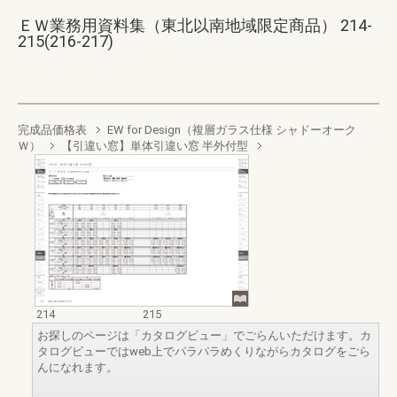
ＥＷ業務用資料集（東北以南地域限定商品） 214-
215(216-217)
完成品価格表
EW for Design（複層ガラス仕様 シャドーオーク
Ｗ）
【引違い窓】単体引違い窓 半外付型
214
215
お探しのページは「カタログビュー」でごらんいただけます。カ
タログビューではweb上でパラパラめくりながらカタログをごら
んになれます。