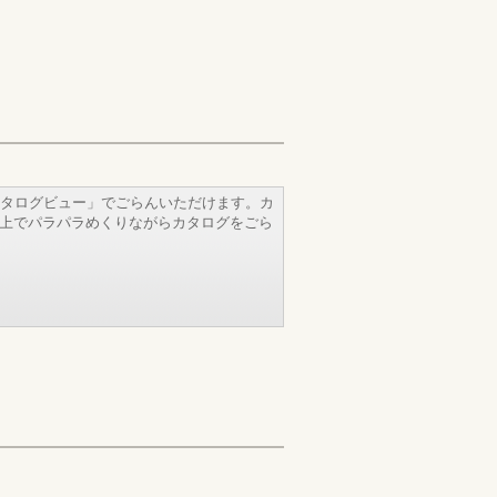
タログビュー」でごらんいただけます。カ
b上でパラパラめくりながらカタログをごら