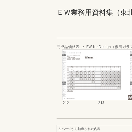
ＥＷ業務用資料集（東北以南地
完成品価格表
EW for Design（複
212
213
左ページから抽出された内容