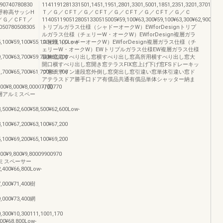
740780830
1141191281331501,1451,1951,2801,3301,5001,1851,2351,3201,3701,540
0呼称高サッシH
Ｔ／Ｇ／ＣFＴ／Ｇ／ＣFＴ／Ｇ／ＣFＴ／Ｇ／ＣFＴ／Ｇ／Ｃ
／Ｇ／ＣFＴ／
1140511905128051330515005¥59,100¥63,300¥59,100¥63,300¥62,900¥67,30
0780508305
トリプルガラス仕様（シャドーオークW）EWforDesignトリプ
ルガラス仕様（チェリーW・オークW）EWforDesign複層ガラ
5,100¥59,100¥55,100¥59,100Low-
ス仕様（シャドーオークW）EWforDesign複層ガラス仕様（チ
ェリーW・オークW）EWトリプルガラス仕様EW複層ガラス仕様
9,700¥63,700¥59,700¥63,700
装飾窓縦すべり出し窓横すべり出し窓高所用横すべり出し窓大
開口横すべり出し窓開き窓テラスFIX窓上げ下げ窓FSドレーキッ
1,700¥65,700¥61,700¥65,700
プ窓デザイン連段窓外倒し窓突出し窓引違い窓単体引違い窓ド
アテラスドア勝手口ドア有償品共通有償品単体シャッター納ま
000¥8,000¥8,00007700770
り図
一般複層アルミスペー
8,500¥62,600¥58,500¥62,600Low-
3,100¥67,200¥63,100¥67,200
5,100¥69,200¥65,100¥69,200
800¥9,800¥9,80009900970
アルミスペーサー
2,400¥66,800Low-
7,000¥71,400樹
9,000¥73,400網
0,300¥10,300111,1001,170
68,800Low-