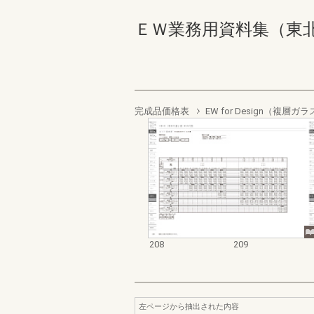
ＥＷ業務用資料集（東北以南地
完成品価格表
EW for Design（複
208
209
左ページから抽出された内容