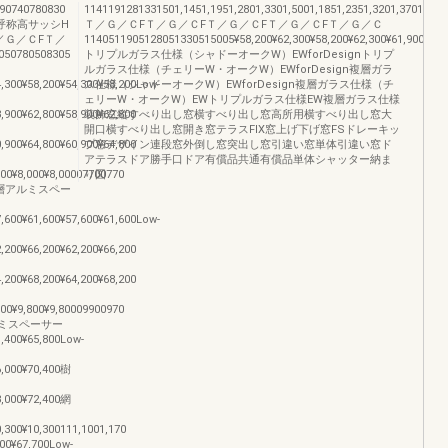
740780830
1141191281331501,1451,1951,2801,3301,5001,1851,2351,3201,3701,540
0呼称高サッシH
Ｔ／Ｇ／ＣFＴ／Ｇ／ＣFＴ／Ｇ／ＣFＴ／Ｇ／ＣFＴ／Ｇ／Ｃ
／Ｇ／ＣFＴ／
1140511905128051330515005¥58,200¥62,300¥58,200¥62,300¥61,900¥66,30
0780508305
トリプルガラス仕様（シャドーオークW）EWforDesignトリプ
ルガラス仕様（チェリーW・オークW）EWforDesign複層ガラ
4,300¥58,200¥54,300¥58,200Low-
ス仕様（シャドーオークW）EWforDesign複層ガラス仕様（チ
ェリーW・オークW）EWトリプルガラス仕様EW複層ガラス仕様
8,900¥62,800¥58,900¥62,800
装飾窓縦すべり出し窓横すべり出し窓高所用横すべり出し窓大
開口横すべり出し窓開き窓テラスFIX窓上げ下げ窓FSドレーキッ
0,900¥64,800¥60,900¥64,800
プ窓デザイン連段窓外倒し窓突出し窓引違い窓単体引違い窓ド
アテラスドア勝手口ドア有償品共通有償品単体シャッター納ま
000¥8,000¥8,00007700770
り図
一般複層アルミスペー
7,600¥61,600¥57,600¥61,600Low-
2,200¥66,200¥62,200¥66,200
4,200¥68,200¥64,200¥68,200
800¥9,800¥9,80009900970
アルミスペーサー
1,400¥65,800Low-
6,000¥70,400樹
8,000¥72,400網
0,300¥10,300111,1001,170
67,700Low-