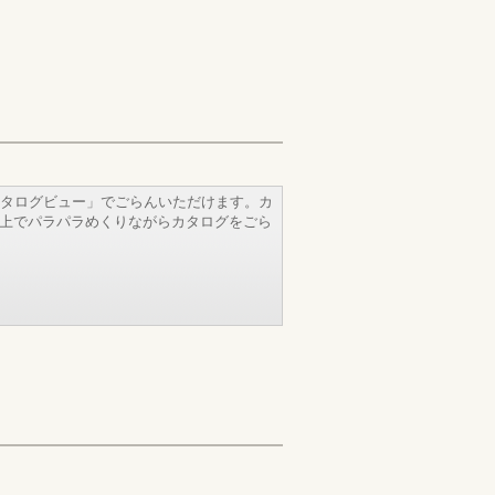
タログビュー」でごらんいただけます。カ
b上でパラパラめくりながらカタログをごら