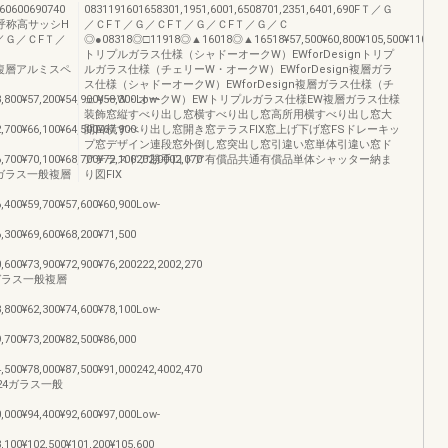
600690740
0831191601658301,1951,6001,6508701,2351,6401,690FＴ／Ｇ
0呼称高サッシH
／ＣFＴ／Ｇ／ＣFＴ／Ｇ／ＣFＴ／Ｇ／Ｃ
／Ｇ／ＣFＴ／
◎●08318◎□11918◎▲16018◎▲16518¥57,500¥60,800¥105,500¥110,400¥150,
トリプルガラス仕様（シャドーオークW）EWforDesignトリプ
ス一般複層アルミスペ
ルガラス仕様（チェリーW・オークW）EWforDesign複層ガラ
ス仕様（シャドーオークW）EWforDesign複層ガラス仕様（チ
3,800¥57,200¥54,900¥58,300Low-
ェリーW・オークW）EWトリプルガラス仕様EW複層ガラス仕様
装飾窓縦すべり出し窓横すべり出し窓高所用横すべり出し窓大
2,700¥66,100¥64,500¥67,900
開口横すべり出し窓開き窓テラスFIX窓上げ下げ窓FSドレーキッ
プ窓デザイン連段窓外倒し窓突出し窓引違い窓単体引違い窓ド
6,700¥70,100¥68,700¥72,100202,0002,070
アテラスドア勝手口ドア有償品共通有償品単体シャッター納ま
420ガラス一般複層
り図FIX
6,400¥59,700¥57,600¥60,900Low-
6,300¥69,600¥68,200¥71,500
0,600¥73,900¥72,900¥76,200222,2002,270
22ガラス一般複層
8,800¥62,300¥74,600¥78,100Low-
9,700¥73,200¥82,500¥86,000
4,500¥78,000¥87,500¥91,000242,4002,470
7424ガラス一般
0,000¥94,400¥92,600¥97,000Low-
8,100¥102,500¥101,200¥105,600