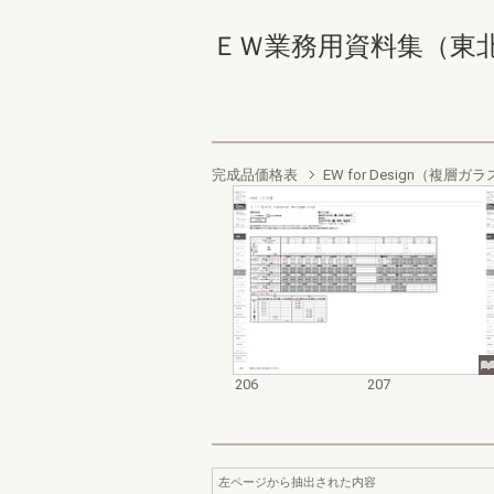
ＥＷ業務用資料集（東北以南地
完成品価格表
EW for Design（複
206
207
左ページから抽出された内容