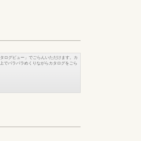
タログビュー」でごらんいただけます。カ
b上でパラパラめくりながらカタログをごら