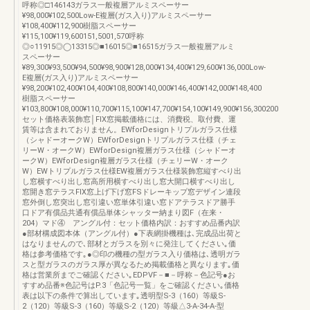
呼称◎□146143ガラス一般複層アルミスペーサー
¥98,000¥102,500Low-E複層(ガス入り)アルミスペーサー
¥108,400¥112,900樹脂スペーサー
¥115,100¥119,600151,5001,570呼称
◎○11915◎◯13315◎■16015◎■16515ガラス一般複層アルミ
スペーサー
¥89,300¥93,500¥94,500¥98,900¥128,000¥134,400¥129,600¥136,000Low-
E複層(ガス入り)アルミスペーサー
¥98,200¥102,400¥104,400¥108,800¥140,000¥146,400¥142,000¥148,400
樹脂スペーサー
¥103,800¥108,000¥110,700¥115,100¥147,700¥154,100¥149,900¥156,300200
セット価格表装飾窓│FIX窓掲載価格には、消費税、取付費、運
賃等は含まれておりません。EWforDesignトリプルガラス仕様
（シャドーオークW）EWforDesignトリプルガラス仕様（チェ
リーW・オークW）EWforDesign複層ガラス仕様（シャドーオ
ークW）EWforDesign複層ガラス仕様（チェリーW・オーク
W）EWトリプルガラス仕様EW複層ガラス仕様装飾窓縦すべり出
し窓横すべり出し窓高所用横すべり出し窓大開口横すべり出し
窓開き窓テラスFIX窓上げ下げ窓FSドレーキップ窓デザイン連段
窓外倒し窓突出し窓引違い窓単体引違い窓ドアテラスドア勝手
口ドア有償品共通有償品単体シャッター納まり図F（在来・
204）マド④ アングル付：セット価格内訳：おすすめ品番内訳
●部材構成図本体（アングル付）●下表網掛機種は､完成品出荷と
はなりませんので､部材とガラスを別々に発注してください｡価
格は参考価格です｡●◎印の機種の型ガラス入り価格は､透明ガラ
スと型ガラスのガラス厚が異なるため掲載価格と異なります｡価
格は営業所までご確認ください｡EDPVF－■－呼称－色記号●お
すすめ品番※色記号はP.3「色記号一覧」をご確認ください｡価格
表は以下の条件で算出しています｡透明型S-3（160）等級S-
2（120）等級S-3（160）等級S-2（120）等級△3-A-34-A-型