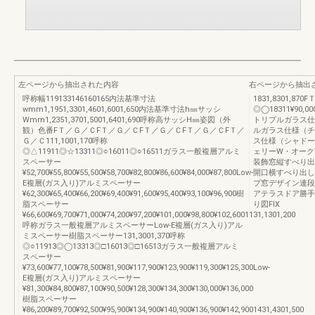
左ページから抽出された内容
右ページから抽出
呼称幅119133146160165内法基準寸法
1831,8301,87
wmm1,1951,3301,4601,6001,650内法基準寸法h㎜サッシ
◎◯18311¥90,000¥
Wmm1,2351,3701,5001,6401,690呼称高サッシH㎜姿図（外
トリプルガラス仕様
観）色番FＴ／Ｇ／ＣFＴ／Ｇ／ＣFＴ／Ｇ／ＣFＴ／Ｇ／ＣFＴ／
ルガラス仕様（チェ
Ｇ／Ｃ111,1001,170呼称
ス仕様（シャドーオ
◎△11911◎☆13311◎○16011◎○16511ガラス一般複層アルミ
ェリーW・オーク
スペーサー
装飾窓縦すべり出
¥52,700¥55,800¥55,500¥58,700¥82,800¥86,600¥84,000¥87,800Low-
開口横すべり出し
E複層(ガス入り)アルミスペーサー
プ窓デザイン連段
¥62,300¥65,400¥66,200¥69,400¥91,600¥95,400¥93,100¥96,900樹
アテラスドア勝手
脂スペーサー
り図FIX
¥66,600¥69,700¥71,000¥74,200¥97,200¥101,000¥98,800¥102,6001131,1301,200
呼称ガラス一般複層アルミスペーサーLow-E複層(ガス入り)アル
ミスペーサー樹脂スペーサー131,3001,370呼称
◎○11913◎◯13313◎□16013◎□16513ガラス一般複層アルミ
スペーサー
¥73,600¥77,100¥78,500¥81,900¥117,900¥123,900¥119,300¥125,300Low-
E複層(ガス入り)アルミスペーサー
¥81,300¥84,800¥87,100¥90,500¥128,300¥134,300¥130,000¥136,000
樹脂スペーサー
¥86,200¥89,700¥92,500¥95,900¥134,900¥140,900¥136,900¥142,9001431,4301,500