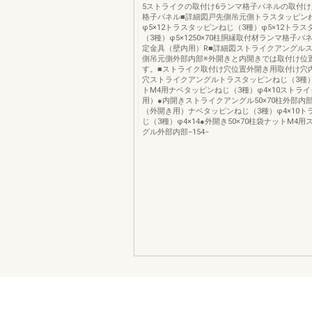
5ストライクの取付け6ランマ格子パネルの取付
格子パネル■詳細図戸先側吊元側トラスタッピン
φ5×12トラスタッピンねじ（3種）φ5×12トラ
（3種）φ5×1250×70柱胴縁取付材ランマ格子
定金具（壁内用）R■詳細図ストライクアングル
側吊元側外部内部※外開きと内開きでは取付け位
す。■ストライク取付け穴位置外開き用取付け穴
穴ストライクアングルトラスタッピンねじ（3種）φ
トM4用ナベタッピンねじ（3種）φ4×10ストラ
用）●内開きストライクアングル50×70柱外部内
（外開き用）ナベタッピンねじ（3種）φ4×10ト
じ（3種）φ4×14●外開き50×70柱袋ナットM4
グル外部内部−154−