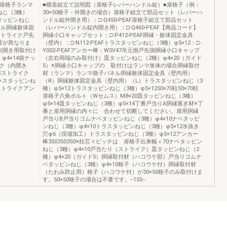
け扉格子ランマ
■構造組立て説明図（扉格子レバーハンドル錠）■扉格子（例：
ねじ（3種）
30×50格子・外開きの場合）扉格子組立て部品セット（レバーハ
スタッピンねじ
ンドル錠外開き用）：□-Q450-PEAF扉格子組立て部品セット
パネル胴縁躯体固
（レバーハンドル錠内開き用）：□-Q460-PEAF【商品コード】
ストライク戸先
胴縁小口キャップセット：□-P412-PEAF胴縁・躯体固定金具
置が異なりま
（壁内）：□-N112-PEAFトラスタッピンねじ（3種）φ5×12：□-
内開き用取付け
Y002-PEAFアンカー棒：W5V47吊元側戸先側胴縁小口キャップ
4×14袋ナッ
（左右両端のみ取付け）皿タッピンねじ（2種）φ4×20（ガイド
イク（内開き
5）※胴縁小口キャップの 取付けはランマ単体の場合胴縁取付
部ストライク
材（ランマ）ランマ格子パネル胴縁躯体固定金具（壁内用）
ラスタッピンね
（R）胴縁躯体固定金具（壁内用）（L）トラスタッピンねじ（3
用ストライクアン
種）φ5×12トラスタッピンねじ（3種）φ5×1250×70柱50×70柱
扉格子六角ボルト（Wセムス）M8×20皿タッピンねじ（3種）
φ5×14皿タッピンねじ（3種）φ5×14丁番戸当りA胴縁塞ぎ材※丁
番と扉用胴縁の内々に 合わせて切断してください。扉用胴縁
戸当りB戸当りゴムナベタッピンねじ（3種）φ4×10ナベタッピ
ンねじ（3種）φ4×10トラスタッピンねじ（3種）φ5×12水抜き
穴φ6（現場加工）トラスタッピンねじ（3種）φ5×12アンカー
棒350350350※柱芯々ピッチは 扉格子出来幅＋70ナベタッピン
ねじ（3種）φ4×10戸当たり（ストライク）皿タッピンねじ（2
種）φ4×20（ガイド5）胴縁取付材（ハコウケ部）戸当りゴムナ
ベタッピンねじ（3種）φ4×10格子（ハコウケ付）胴縁取付材
（たわみ防止用）格子（ハコウケ付）が30×50格子のみ取付けま
す。50×50格子の場合は不要です。−155−