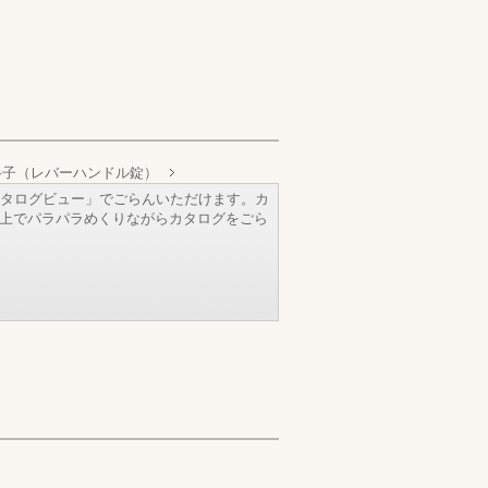
格子（レバーハンドル錠）
タログビュー」でごらんいただけます。カ
b上でパラパラめくりながらカタログをごら