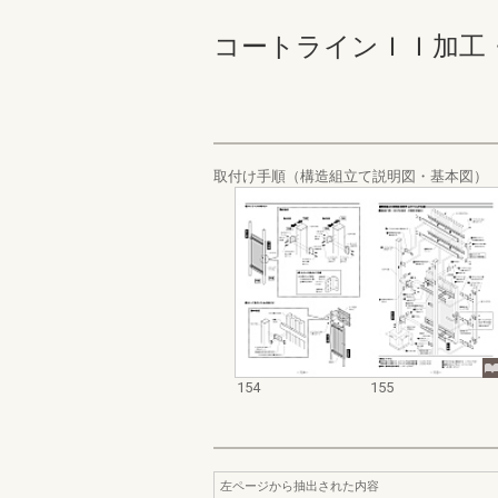
コートラインＩＩ加工・取付け
取付け手順（構造組立て説明図・基本図）
154
155
左ページから抽出された内容