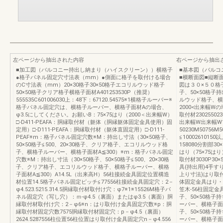
左ページから抽出された内容
右ページから抽出
■加工図（バルコニー持出し納まり（ハイスクリーン））横格子
■基本図（バルコ
●格子パネル固定穴寸法表（mm）●側面に格子を取付ける場合
■横断面図■縦断
のC寸法表（mm）20×30格子30×50格子エコリルウッド格子
図は３０×５０格
50×50格子クリア格子横格子面材A401253530P（推奨）
子、50×50格子
555535C601006030上：48下：67120.54575※1横格子ルーバー※
ルウッド格子、横
格子パネル固定穴は、横格子ルーバー、横格子面材Aの場合、
2000<出来幅W
φ3.5にしてください。お願いB：75×75はり（2000＜出来幅W）
取付材23025502
□-D411-PEAFA：胴縁取付材（躯体（胴縁躯体固定金具使用）固
出来幅W出来幅W1
定用）□-D111-PEAFA：胴縁取付材（躯体直固定用）□-D111-
50230M50756
PEAF※m：格子パネル固定穴数※M：持出し寸法（30×50格子、
≦10002610
50×50格子≦500、20×30格子、クリア格子、エコリルウッド格
158080分割部3
子、横格子ルーバー、横格子面材A≦300）※m：格子パネル固定
はり（75×75はり）5
穴数※M：持出し寸法（30×50格子、50×50格子≦500、20×30格
取付材3030P30
子、クリア格子、エコリルウッド格子、横格子ルーバー、横格
具(持出用)4手すりH
子面材A≦300）A14.5L（出来高H）56柱接続金具固定位置構造
上り寸法)はり取付
材位置14.5格子パネル固定ピッチ≦77556柱接続金具固定穴：2－
体固定金具はり・
φ4.523.5215.314.5胴縁取付材取付け穴：φ7※1※15526M格子パ
笠木-56柱固定金具D
ネル固定穴（写し穴）：ｍ-φ4.5（裏面）またはφ3.5（裏面）胴
子、50×50格子
縁取付材取付け穴：2－φ6※n：はり取付け金具固定穴数※p：胴
ーバー、横格子面材
縁取付材固定穴数7575胴縁取付材固定穴：p－φ4.5（裏面）
子、50×50格子
2624.5287556柱位置56柱位置はり取付け金具固定穴n－φ4.556
ーバー、横格子面材