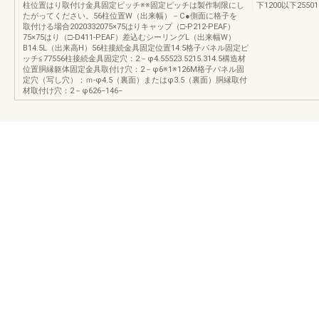
柱位置はり取付け金具固定ピッチ※※固定ピッチは製作制限にし
下1200以下25501
たがってください。56柱位置W（出来幅）－C●側面に格子を
取付ける場合2020332075×75はりキャップ（□-P212-PEAF）
75×75はり（□-D411-PEAF）差込むシーリングL（出来幅W）
B14.5L（出来高H）56柱接続金具固定位置14.5格子パネル固定ピ
ッチ≦77556柱接続金具固定穴：2－φ4.55523.5215.314.5構造材
位置胴縁躯体固定金具取付け穴：2－φ6※1※126M格子パネル固
定穴（写し穴）：ｍ-φ4.5（裏面）またはφ3.5（裏面）胴縁取付
材取付け穴：2－φ626−146−