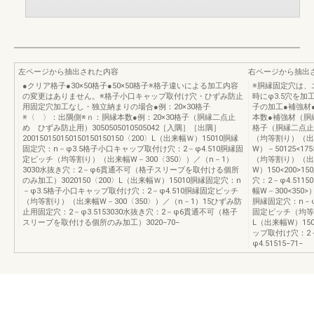
左ページから抽出された内容
右ページから抽出
●クリア格子●30×50格子●50×50格子※格子違いによる加工内容
※胴縁固定穴は、
の変更はありません。※格子小口キャップ取付け穴・ひずみ防止
時にφ3.5穴を
用固定穴加工なし・独立納まりの場合●例：20×30格子
子の加工●補強材
※〈 〉：出隅側※ｎ：胴縁本数●例：20×30格子（胴縁二点止
本数●補強材（胴
め ひずみ防止用）3050505010505042［入隅］［出隅］
格子（胴縁二点止
200150150150150150150150〈200〉L（出来幅Ｗ）15010胴縁
（均等割り）（出来
固定穴：n－φ3.5格子小口キャップ取付け穴：2－φ4.510胴縁固
W）－50125<1
定ピッチ（均等割り）（出来幅W－300〈350〉）／（n－1）
（均等割り）（出来
3030水抜き穴：2－φ6貫通不可（格子スリーブを取付ける個所
W）150<200>
のみ加工）3020150〈200〉L（出来幅Ｗ）15010胴縁固定穴：n
穴：2－φ4.511
－φ3.5格子小口キャップ取付け穴：2－φ4.510胴縁固定ピッチ
幅W－300<350>
（均等割り）（出来幅W－300〈350〉）／（n－1）15ひずみ防
胴縁固定穴：n－φ
止用固定穴：2－φ3.5153030水抜き穴：2－φ6貫通不可（格子
固定ピッチ（均等割
スリーブを取付ける個所のみ加工）3020−70−
L（出来幅W）150
ップ取付け穴：2－
φ4.51515−71−