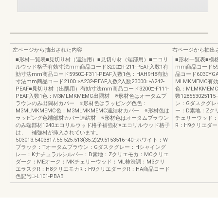
左ページから抽出された内容
右ページから抽出
■形材一覧表■見切り材（連結用）■見切り材（端部用）■エコリ
■形材一覧表■横
ルウッド格子有効寸法mm商品コード3200□-F211-PEAF入数1有
mm商品コード59
効寸法mm商品コード5950□-F311-PEAF入数1色：HAH9H8有効
品コード6030YGA
寸法mm商品コード2100□-A232-PEAF入数2入数23000□-A242-
MLMKMEMC有効
PEAF■見切り材（出隅用）有効寸法mm商品コード3200□-F111-
色：MLMKMEMC
PEAF入数1色：M3MLMKMEMC出隅材 ※形材色はオータムブ
数128553025
ラウンのみ出隅材カバー ※形材色はラッピング色色：
ン：Gダスクグレ
M3MLMKMEMC色：M3MLMKMEMC連結材カバー ※形材色は
ー：D素地：Zク
ラッピング色端部材カバー連結材 ※形材色はオータムブラウン
チェリーウッド：
のみ端部材1240エコリルウッド格子補強材※エコリルウッド格子
R：H9クリエダーク
は、 補強材が挿入されています。
503013.5403817.55.525.513(35.2)29.5153516−40−ホワイト：W
ブラック：Tオータムブラウン：Gダスクグレー：Hシャイング
レー：Kナチュラルシルバー：D素地：Zクリエモカ：MCクリエ
ダーク：MEオーク：MKチェリーウッド：ML柿渋調：M3クリ
エラスクR：H8クリエモカR：H9クリエダークR：HA商品コード
色記号□-L101-PBAB