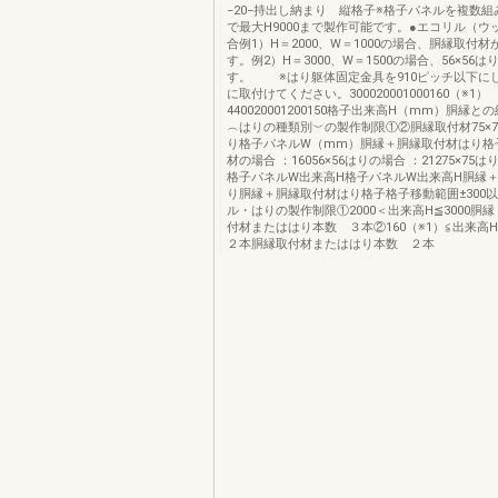
−20−持出し納まり 縦格子※格子パネルを複数
で最大H9000まで製作可能です。●エコリル（ウ
合例1）H＝2000、W＝1000の場合、胴縁取付材
す。例2）H＝3000、W＝1500の場合、56×56
す。 ※はり躯体固定金具を910ピッチ以下に
に取付けてください。300020001000160（※1）
440020001200150格子出来高H（mm）胴縁
︵はりの種類別︶の製作制限①②胴縁取付材75×75
り格子パネルW（mm）胴縁＋胴縁取付材はり格
材の場合 ：16056×56はりの場合 ：21275×75は
格子パネルW出来高H格子パネルW出来高H胴縁
り胴縁＋胴縁取付材はり格子格子移動範囲±300
ル・はりの製作制限①2000＜出来高H≦3000胴
付材またははり本数 ３本②160（※1）≦出来高H
２本胴縁取付材またははり本数 ２本