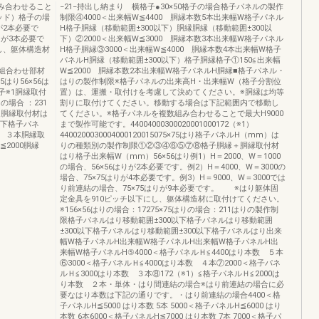
組み合わせること
−21−持出し納まり 横格子●30×50格子の場合格子パネルの製作
ッド）格子の場
制限④4000＜出来幅W≦4400 胴縁本数5本出来幅W格子パネル
が2本必要で
H格子胴縁（移動範囲±300以下）胴縁胴縁（移動範囲±300以
はりが3本必要で
下）②2000＜出来幅W≦3000 胴縁本数3本出来幅W格子パネル
し、躯体構造材
H格子胴縁③3000＜出来幅W≦4000 胴縁本数4本出来幅W格子
パネルH胴縁（移動範囲±300以下）格子胴縁格子①150≦出来幅
との組合わせ部材
W≦2000 胴縁本数2本出来幅W格子パネルH胴縁■格子パネル・
はり56×56は
はりの製作制限※格子パネルの出来高H・出来幅W（格子分割位
子※1胴縁取付
置）は、運搬・取付けを考慮して決めてください。※胴縁は均等
りの場合 ：231
割りに取付けてください。移動する場合は下記範囲内で移動し
＋胴縁取付材は
てください。※格子パネルを複数組み合わせることで最大H9000
以下格子パネ
まで製作可能です。44004000300020001000172（※1）
縁 ３本胴縁取
4400200030004000120015075×75はり格子パネルH（mm）は
≦2000胴縁
りの種類別の製作制限①②③④⑥⑤⑦⑧格子胴縁＋胴縁取付材
はり格子出来幅W（mm）56×56はり例1）H＝2000、W＝1000
の場合、56×56はりが2本必要です。例2）H＝4000、W＝3000の
場合、75×75はりが4本必要です。例3）H＝9000、W＝3000では
り前連結の場合、75×75はりが9本必要です。 ※はり躯体固
定金具を910ピッチ以下にし、躯体構造材に取付けてください。
※156×56はりの場合：17275×75はりの場合：211はりの製作制
限格子パネルはり移動範囲±300以下格子パネルはり移動範囲
±300以下格子パネルはり移動範囲±300以下格子パネルはり出来
幅W格子パネルH出来幅W格子パネルH出来幅W格子パネルH出
来幅W格子パネルH⑤4000＜格子パネルＨ≦4400はり本数 ５本
⑥3000＜格子パネルＨ≦4000はり本数 ４本⑦2000＜格子パネ
ルＨ≦3000はり本数 ３本⑧172（※1）≦格子パネルＨ≦2000は
り本数 ２本・単体・はり間連結の場合※はり前連結の場合に必
要なはり本数は下記の通りです。・はり前連結の場合4400＜格
子パネルH≦5000 はり本数 5本 5000＜格子パネルH≦6000 はり
本数 6本6000＜格子パネルH≦7000 はり本数 7本 7000＜格子パ