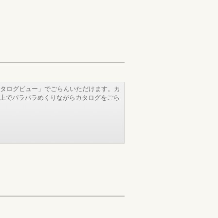
タログビュー」でごらんいただけます。カ
b上でパラパラめくりながらカタログをごら