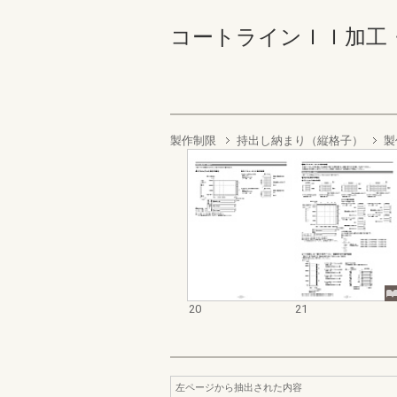
コートラインＩＩ加工・取付
製作制限
持出し納まり（縦格子）
製
20
21
左ページから抽出された内容