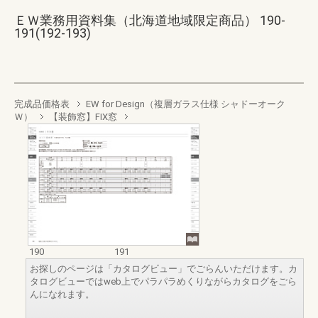
ＥＷ業務用資料集（北海道地域限定商品） 190-
191(192-193)
完成品価格表
EW for Design（複層ガラス仕様 シャドーオーク
Ｗ）
【装飾窓】FIX窓
190
191
お探しのページは「カタログビュー」でごらんいただけます。カ
タログビューではweb上でパラパラめくりながらカタログをごら
んになれます。