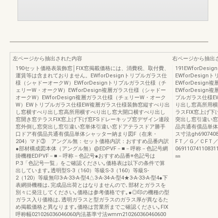
左ページから抽出された内容
右ページから抽出
190セット価格表装飾窓│FIX窓掲載価格には、消費税、取付費、
191EWforD
運賃等は含まれておりません。EWforDesignトリプルガラス仕
EWforDesi
様（シャドーオークW）EWforDesignトリプルガラス仕様（チ
EWforDesi
ェリーW・オークW）EWforDesign複層ガラス仕様（シャドー
EWforDesi
オークW）EWforDesign複層ガラス仕様（チェリーW・オーク
プルガラス仕様E
W）EWトリプルガラス仕様EW複層ガラス仕様装飾窓縦すべり出
り出し窓高所用横
し窓横すべり出し窓高所用横すべり出し窓大開口横すべり出し
ラスFIX窓上げ
窓開き窓テラスFIX窓上げ下げ窓FSドレーキップ窓デザイン連段
突出し窓引違い窓
窓外倒し窓突出し窓引違い窓単体引違い窓ドアテラスドア勝手
品共通有償品単体シャ
口ドア有償品共通有償品単体シャッター納まり図F（在来・
ス寸法gh69074083
204）マド③ アングル無：セット価格内訳：おすすめ品番内訳
FＴ／Ｇ／ＣFＴ
●部材構成図本体（アングル無）@EDPVF－■－呼称－色記号網
069110741108311
掛機種EDPVF－■－呼称－色記号●おすすめ品番※色記号は
㎜
P.3「色記号一覧」をご確認ください｡価格表は以下の条件で算
出しています｡透明型S-3（160）等級S-3（160）等級S-
2（120）等級無印3-A-33-A-型4△3-A-34-A-型4★3-A-33-A-型4●下
表網掛機種は､完成品出荷とはなりませんので､部材とガラスを
別々に発注してください｡価格は参考価格です｡●◎印の機種の型
ガラス入り価格は､透明ガラスと型ガラスのガラス厚が異なるた
め掲載価格と異なります｡価格は営業所までご確認ください｡FIX
呼称幅021026036046060内法基準寸法wmm210260360460600