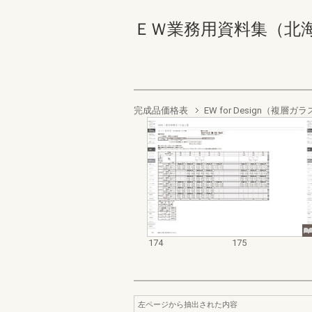
ＥＷ業務用資料集（北海道地域
完成品価格表
EW for Design（複
174
175
左ページから抽出された内容