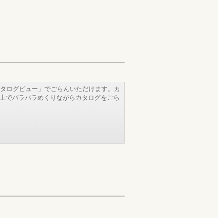
タログビュー」でごらんいただけます。カ
b上でパラパラめくりながらカタログをごら