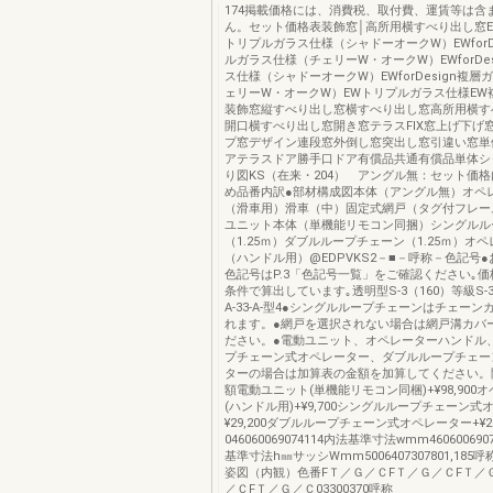
174掲載価格には、消費税、取付費、運賃等は含
ん。セット価格表装飾窓│高所用横すべり出し窓EWfo
トリプルガラス仕様（シャドーオークW）EWforD
ルガラス仕様（チェリーW・オークW）EWforDes
ス仕様（シャドーオークW）EWforDesign複
ェリーW・オークW）EWトリプルガラス仕様EW
装飾窓縦すべり出し窓横すべり出し窓高所用横す
開口横すべり出し窓開き窓テラスFIX窓上げ下げ
プ窓デザイン連段窓外倒し窓突出し窓引違い窓単
アテラスドア勝手口ドア有償品共通有償品単体シ
り図KS（在来・204） アングル無：セット価
め品番内訳●部材構成図本体（アングル無）オペ
（滑車用）滑車（中）固定式網戸（タグ付フレー
ユニット本体（単機能リモコン同捆）シングルル
（1.25ｍ）ダブルループチェーン（1.25ｍ）オ
（ハンドル用）@EDPVKS2－■－呼称－色記号
色記号はP.3「色記号一覧」をご確認ください｡
条件で算出しています｡透明型S-3（160）等級S-3
A-33-A-型4●シングルループチェーンはチェー
れます。●網戸を選択されない場合は網戸溝カバ
ださい。●電動ユニット、オペレーターハンドル
プチェーン式オペレーター、ダブルループチェー
ターの場合は加算表の金額を加算してください。
額電動ユニット(単機能リモコン同梱)+¥98,900
(ハンドル用)+¥9,700シングルループチェーン式
¥29,200ダブルループチェーン式オペレーター+¥29
046060069074114内法基準寸法wmm4606006907
基準寸法h㎜サッシWmm5006407307801,185
姿図（内観）色番FＴ／Ｇ／ＣFＴ／Ｇ／ＣFＴ／
／ＣFＴ／Ｇ／Ｃ03300370呼称