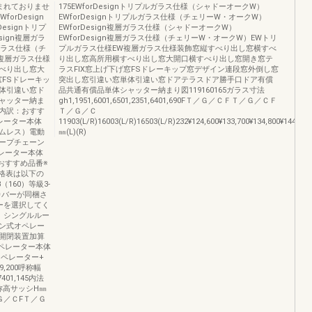
まれておりませ
175EWforDesignトリプルガラス仕様（シャドーオークW）
rDesign
EWforDesignトリプルガラス仕様（チェリーW・オークW）
esignトリプ
EWforDesign複層ガラス仕様（シャドーオークW）
ign複層ガラ
EWforDesign複層ガラス仕様（チェリーW・オークW）EWトリ
層ガラス仕様（チ
プルガラス仕様EW複層ガラス仕様装飾窓縦すべり出し窓横すべ
複層ガラス仕様
り出し窓高所用横すべり出し窓大開口横すべり出し窓開き窓テ
べり出し窓大
ラスFIX窓上げ下げ窓FSドレーキップ窓デザイン連段窓外倒し窓
窓FSドレーキッ
突出し窓引違い窓単体引違い窓ドアテラスドア勝手口ドア有償
体引違い窓ド
品共通有償品単体シャッター納まり図119160165ガラス寸法
ャッター納ま
gh1,1951,6001,6501,2351,6401,690FＴ／Ｇ／ＣＦＴ／Ｇ／ＣＦ
格内訳：おすす
Ｔ／Ｇ／Ｃ
レーター本体
11903(L/R)16003(L/R)16503(L/R)232¥124,600¥133,700¥134,800¥144,900¥
ムレス）電動
㎜(L)(R)
ープチェーン
ペレーター本体
●おすすめ品番※
価格表は以下の
（160）等級3-
ンカバーが同梱さ
ーを選択してく
、シングルルー
ン式オペレー
開閉装置加算
オペレーター本体
オペレーター+
,200呼称幅
401,145内法
呼称高サッシH㎜
Ｇ／ＣFＴ／Ｇ