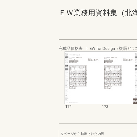
ＥＷ業務用資料集（北海道地域
完成品価格表
EW for Design（複
172
173
左ページから抽出された内容