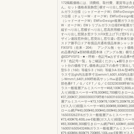
172掲載価格には、消費税、取付費、運賃等は含
ん。セット価格表装飾窓│横すべり出し窓EWforDe
ルガラス仕様（シャドーオークW）EWforDesi
ス仕様（チェリーW・オークW）EWforDesign
（シャドーオークW）EWforDesign複層ガラ
W・オークW）EWトリプルガラス仕様EW複層ガ
縦すべり出し窓横すべり出し窓高所用横すべり出
すべり出し窓開き窓テラスFIX窓上げ下げ窓FS
ザイン連段窓外倒し窓突出し窓引違い窓単体引違
スドア勝手口ドア有償品共通有償品単体シャッタ
FIXSFS（在来・204） アングル無：セット価
め品番内訳●部材構成図本体（アングル無）横引
@EDPVSFS－■－呼称－色記号●おすすめ品番※
P.3「色記号一覧」をご確認ください｡●横引きロ
ット分の価格です｡価格表は以下の条件で算出し
型S-3（160）等級S-3（160）等級3-A-33-A-型4呼
ラス寸法gh内法基準寸法wmm1,6001,650内法
シWmm1,6401,690呼称高サッシH㎜姿図（外
部色番FＴ／Ｇ／ＣFＴ／Ｇ／Ｃ023230300呼称1650
ラス一般複層アルミスペーサー¥68,100¥72,800Lo
入り)樹脂スペーサー¥78,000¥82,700横引きロー
¥37,200¥37,20003300370呼称160031650323
層アルミスペーサー¥73,100¥78,100¥73,200¥78,2
(ガス入り)樹脂スペーサー¥83,000¥88,000¥83,200
ロール網戸¥40,000¥40,000¥40,000¥40,0000333
165033262316ガラス一般複層アルミスペーサー
¥73,400¥78,400Low-E複層(ガス入り)樹脂スペー
¥83,300¥88,300横引きロール網戸¥41,600¥41,600
1600516505432486ガラス一般複層アルミスペ
¥79,400¥84,800¥79,700¥85,100Low-E複層(