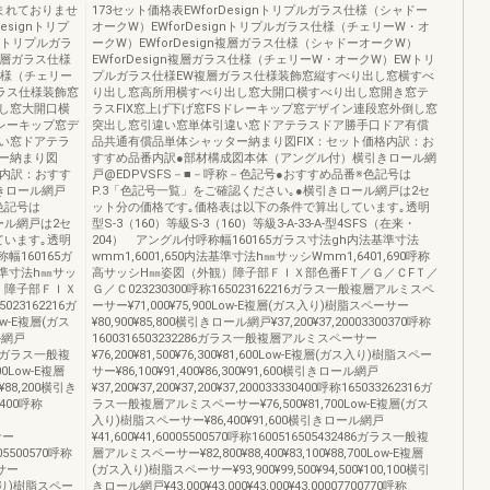
まれておりませ
173セット価格表EWforDesignトリプルガラス仕様（シャドー
signトリプ
オークW）EWforDesignトリプルガラス仕様（チェリーW・オ
gnトリプルガラ
ークW）EWforDesign複層ガラス仕様（シャドーオークW）
複層ガラス仕様
EWforDesign複層ガラス仕様（チェリーW・オークW）EWトリ
ス仕様（チェリー
プルガラス仕様EW複層ガラス仕様装飾窓縦すべり出し窓横すべ
ラス仕様装飾窓
り出し窓高所用横すべり出し窓大開口横すべり出し窓開き窓テ
し窓大開口横
ラスFIX窓上げ下げ窓FSドレーキップ窓デザイン連段窓外倒し窓
ドレーキップ窓デ
突出し窓引違い窓単体引違い窓ドアテラスドア勝手口ドア有償
い窓ドアテラ
品共通有償品単体シャッター納まり図FIX：セット価格内訳：お
ー納まり図
すすめ品番内訳●部材構成図本体（アングル付）横引きロール網
格内訳：おすす
戸@EDPVSFS－■－呼称－色記号●おすすめ品番※色記号は
きロール網戸
P.3「色記号一覧」をご確認ください｡●横引きロール網戸は2セ
色記号は
ット分の価格です｡価格表は以下の条件で算出しています｡透明
ール網戸は2セ
型S-3（160）等級S-3（160）等級3-A-33-A-型4SFS（在来・
ています｡透明
204） アングル付呼称幅160165ガラス寸法gh内法基準寸法
称幅160165ガ
wmm1,6001,650内法基準寸法h㎜サッシWmm1,6401,690呼称
基準寸法h㎜サッ
高サッシH㎜姿図（外観）障子部ＦＩＸ部色番FＴ／Ｇ／ＣFＴ／
観）障子部ＦＩＸ
Ｇ／Ｃ023230300呼称165023162216ガラス一般複層アルミスペ
23162216ガ
ーサー¥71,000¥75,900Low-E複層(ガス入り)樹脂スペーサー
w-E複層(ガス
¥80,900¥85,800横引きロール網戸¥37,200¥37,20003300370呼称
ル網戸
1600316503232286ガラス一般複層アルミスペーサー
2286ガラス一般複
¥76,200¥81,500¥76,300¥81,600Low-E複層(ガス入り)樹脂スペー
00Low-E複層
サー¥86,100¥91,400¥86,300¥91,600横引きロール網戸
¥88,200横引き
¥37,200¥37,200¥37,200¥37,200033330400呼称165033262316ガ
30400呼称
ラス一般複層アルミスペーサー¥76,500¥81,700Low-E複層(ガス
入り)樹脂スペーサー¥86,400¥91,600横引きロール網戸
サー
¥41,600¥41,60005500570呼称1600516505432486ガラス一般複
05500570呼称
層アルミスペーサー¥82,800¥88,400¥83,100¥88,700Low-E複層
ーサー
(ガス入り)樹脂スペーサー¥93,900¥99,500¥94,500¥100,100横引
ガス入り)樹脂スペー
きロール網戸¥43,000¥43,000¥43,000¥43,00007700770呼称