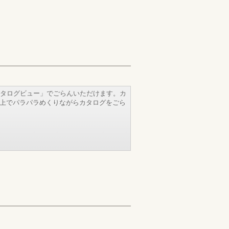
タログビュー」でごらんいただけます。カ
b上でパラパラめくりながらカタログをごら