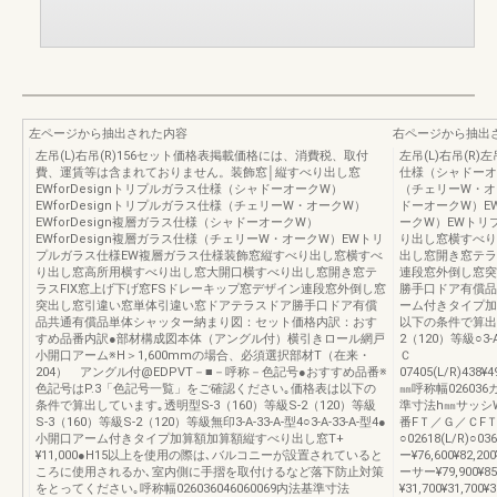
左ページから抽出された内容
右ページから抽出
左吊(L)右吊(R)156セット価格表掲載価格には、消費税、取付
左吊(L)右吊(R)左
費、運賃等は含まれておりません。装飾窓│縦すべり出し窓
仕様（シャドーオー
EWforDesignトリプルガラス仕様（シャドーオークW）
（チェリーW・オー
EWforDesignトリプルガラス仕様（チェリーW・オークW）
ドーオークW）EW
EWforDesign複層ガラス仕様（シャドーオークW）
ークW）EWトリ
EWforDesign複層ガラス仕様（チェリーW・オークW）EWトリ
り出し窓横すべり
プルガラス仕様EW複層ガラス仕様装飾窓縦すべり出し窓横すべ
出し窓開き窓テラ
り出し窓高所用横すべり出し窓大開口横すべり出し窓開き窓テ
連段窓外倒し窓突
ラスFIX窓上げ下げ窓FSドレーキップ窓デザイン連段窓外倒し窓
勝手口ドア有償品
突出し窓引違い窓単体引違い窓ドアテラスドア勝手口ドア有償
ーム付きタイプ加算
品共通有償品単体シャッター納まり図：セット価格内訳：おす
以下の条件で算出し
すめ品番内訳●部材構成図本体（アングル付）横引きロール網戸
2（120）等級○3-
小開口アーム※H＞1,600mmの場合、必須選択部材T（在来・
Ｃ
204） アングル付@EDPVT－■－呼称－色記号●おすすめ品番※
07405(L/R)438¥49
色記号はP.3「色記号一覧」をご確認ください｡価格表は以下の
㎜呼称幅02603
条件で算出しています｡透明型S-3（160）等級S-2（120）等級
準寸法h㎜サッシ
S-3（160）等級S-2（120）等級無印3-A-33-A-型4○3-A-33-A-型4●
番FＴ／Ｇ／ＣFＴ／
小開口アーム付きタイプ加算額加算額縦すべり出し窓T+
○02618(L/R)
¥11,000●H15以上を使用の際は､バルコニーが設置されていると
ー¥76,600¥82,2
ころに使用されるか､室内側に手摺を取付けるなど落下防止対策
ーサー¥79,900¥8
をとってください｡呼称幅026036046060069内法基準寸法
¥31,700¥31,700¥