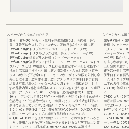
左ページから抽出された内容
右ページから抽出
左吊(L)右吊(R)154セット価格表掲載価格には、消費税、取付
左吊(L)右吊(R)左
費、運賃等は含まれておりません。装飾窓│縦すべり出し窓
仕様（シャドーオー
EWforDesignトリプルガラス仕様（シャドーオークW）
（チェリーW・オー
EWforDesignトリプルガラス仕様（チェリーW・オークW）
ドーオークW）EW
EWforDesign複層ガラス仕様（シャドーオークW）
ークW）EWトリ
EWforDesign複層ガラス仕様（チェリーW・オークW）EWトリ
り出し窓横すべり
プルガラス仕様EW複層ガラス仕様装飾窓縦すべり出し窓横すべ
出し窓開き窓テラ
り出し窓高所用横すべり出し窓大開口横すべり出し窓開き窓テ
連段窓外倒し窓突
ラスFIX窓上げ下げ窓FSドレーキップ窓デザイン連段窓外倒し窓
勝手口ドア有償品
突出し窓引違い窓単体引違い窓ドアテラスドア勝手口ドア有償
ーム付きタイプ加算
品共通有償品単体シャッター納まり図：セット価格内訳：おす
以下の条件で算出し
すめ品番内訳●部材構成図本体（アングル無）横引きロール網戸
2（120）等級○3-
小開口アーム※H＞1,600mmの場合、必須選択部材T（在来・
Ｃ
204） アングル無@EDPVT－■－呼称－色記号●おすすめ品番※
07405(L/R)438¥47
色記号はP.3「色記号一覧」をご確認ください｡価格表は以下の
㎜呼称幅02603
条件で算出しています｡透明型S-3（160）等級S-2（120）等級
準寸法h㎜サッシ
S-3（160）等級S-2（120）等級無印3-A-33-A-型4○3-A-33-A-型4●
番FＴ／Ｇ／ＣFＴ／
小開口アーム付きタイプ加算額加算額縦すべり出し窓T+
○02618(L/R)
¥11,000●H15以上を使用の際は､バルコニーが設置されていると
ー¥73,100¥78,8
ころに使用されるか､室内側に手摺を取付けるなど落下防止対策
ーサー¥76,400¥8
をとってください｡呼称幅026036046060069内法基準寸法
¥32,400¥32,400¥