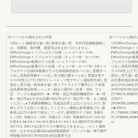
左ページから抽出された内容
右ページから抽出
120セット価格表引違い窓│単体引違い窓 半外付型掲載価格に
121EWforD
は、消費税、取付費、運賃等は含まれておりません。
EWforDesi
EWforDesignトリプルガラス仕様（シャドーオークW）
EWforDesi
EWforDesignトリプルガラス仕様（チェリーW・オークW）
EWforDesi
EWforDesign複層ガラス仕様（シャドーオークW）
プルガラス仕様E
EWforDesign複層ガラス仕様（チェリーW・オークW）EWトリ
り出し窓高所用横
プルガラス仕様EW複層ガラス仕様装飾窓縦すべり出し窓横すべ
ラスFIX窓上げ
り出し窓高所用横すべり出し窓大開口横すべり出し窓開き窓テ
突出し窓引違い窓
ラスFIX窓上げ下げ窓FSドレーキップ窓デザイン連段窓外倒し窓
品共通有償品単体シ
突出し窓引違い窓単体引違い窓ドアテラスドア勝手口ドア有償
gh2,5102,56
品共通有償品単体シャッター納まり図HH（在来・204）マド
37457525109-225
② アングル無@EDH－■－呼称－色記号網掛機種EDH－■－呼
2775¥275,400¥291
称－色記号●おすすめ品番※色記号はP.3「色記号一覧」をご確認
225611-
ください｡●下表網掛機種は､完成品出荷とはなりませんので､部
2975¥308,200¥32
材とガラスを別々に発注してください｡価格は参考価格です｡価
2★25613-
格表は以下の条件で算出しています｡透明型S-3（160）等級S-
21,175¥340,100¥
2（120）等級S-3（160）等級S-2（120）等級無印3-A-1.3-A-33-
21,375¥406,400¥4
A-型4-A-3★3-A-1.3-A-33-A-型4-A-3☆3-A-1.3-A-3製作不可※呼称
㎜
25113-2､25613-2は型ガラスの製作はできません｡：セット価格
内訳：おすすめ品番内訳●部材構成図枠（アングル無）障子網戸
呼称幅160165178183233-2内法基準寸法