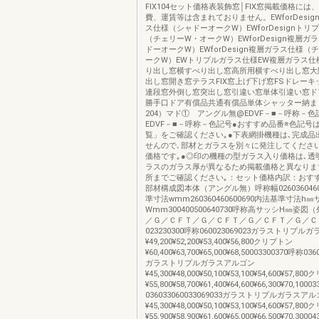
FIX104セット価格表装飾窓│FIX窓掲載価格に
費、運賃等は含まれておりません。EWforDesi
ス仕様（シャドーオークW）EWforDesignト
（チェリーW・オークW）EWforDesign複層ガ
ドーオークW）EWforDesign複層ガラス仕様（
ークW）EWトリプルガラス仕様EW複層ガラス仕
り出し窓横すべり出し窓高所用横すべり出し窓大
出し窓開き窓テラスFIX窓上げ下げ窓FSドレー
連段窓外倒し窓突出し窓引違い窓単体引違い窓ド
勝手口ドア有償品共通有償品単体シャッター納ま
204）マド① アングル無@EDVF－■－呼称－
EDVF－■－呼称－色記号●おすすめ品番※色記号は
覧」をご確認ください｡●下表網掛機種は､完成品
せんので､部材とガラスを別々に発注してくださ
価格です｡●◎印の機種の型ガラス入り価格は､透
ラスのガラス厚が異なるため掲載価格と異なりま
所までご確認ください｡：セット価格内訳：おす
部材構成図本体（アングル無）呼称幅0260360460
準寸法wmm260360460600690内法基準寸法h
Wmm300400500640730呼称高サッシH㎜姿
／Ｇ／ＣＦＴ／Ｇ／ＣＦＴ／Ｇ／ＣＦＴ／Ｇ／Ｃ
023230300呼称060023069023ガラストリプ
¥49,200¥52,200¥53,400¥56,800クリプトン
¥60,400¥63,700¥65,000¥68,50003300370呼称036
ガラストリプルガラスアルゴン
¥45,300¥48,000¥50,100¥53,100¥54,600¥57,8
¥55,800¥58,700¥61,400¥64,600¥66,300¥70,100
036033060033069033ガラストリプルガラスア
¥45,300¥48,000¥50,100¥53,100¥54,600¥57,8
¥55,900¥58,900¥61,600¥65,000¥66,500¥70,300