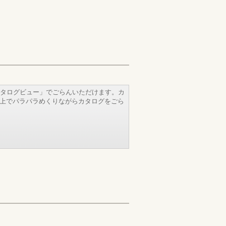
タログビュー」でごらんいただけます。カ
b上でパラパラめくりながらカタログをごら