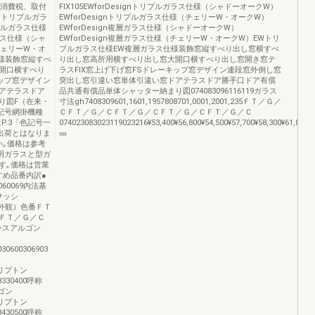
は、消費税、取付
FIX105EWforDesignトリプルガラス仕様（シャドーオークW）
gnトリプルガラ
EWforDesignトリプルガラス仕様（チェリーW・オークW）
リプルガラス仕様
EWforDesign複層ガラス仕様（シャドーオークW）
ラス仕様（シャ
EWforDesign複層ガラス仕様（チェリーW・オークW）EWトリ
チェリーW・オ
プルガラス仕様EW複層ガラス仕様装飾窓縦すべり出し窓横すべ
様装飾窓縦すべ
り出し窓高所用横すべり出し窓大開口横すべり出し窓開き窓テ
開口横すべり
ラスFIX窓上げ下げ窓FSドレーキップ窓デザイン連段窓外倒し窓
キップ窓デザイン
突出し窓引違い窓単体引違い窓ドアテラスドア勝手口ドア有償
アテラスドア
品共通有償品単体シャッター納まり図074083096116119ガラス
り図F（在来・
寸法gh7408309601,1601,1957808701,0001,2001,235ＦＴ／Ｇ／
色記号網掛機種
ＣＦＴ／Ｇ／ＣＦＴ／Ｇ／ＣＦＴ／Ｇ／ＣＦＴ／Ｇ／Ｃ
P.3「色記号一
074023083023119023216¥53,400¥56,800¥54,500¥57,700¥58,300¥61,800¥6
出荷とはなりま
㎜
い｡価格は参考
明ガラスと型ガ
す｡価格は営業
すめ品番内訳●
60069内法基
㎜サッシ
図（外観）色番ＦＴ
ＦＴ／Ｇ／Ｃ
ルガラスアルゴン
030600306903
00クリプトン
033330400呼称
ルゴン
00クリプトン
043430500呼称