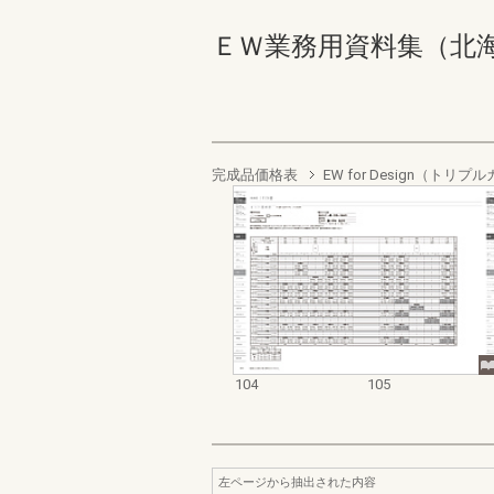
ＥＷ業務用資料集（北海道地域
完成品価格表
EW for Design（ト
104
105
左ページから抽出された内容