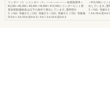
リンダー（1）シリンダー（1）――○――○――――加算額基準＋
＋¥10,900
¥2,600＋¥6,000＋¥8,400＋¥4,800＋¥10,900シリンダーセット変
出しています｡透明型
更加算額価格表は以下の条件で算出しています｡透明型S-
3（160）等級S-2（1
3（160）等級S-2（120）等級S-3（160）等級S-2（120）等級無
1.3-A-33-A-型4-A-
印3-A-1.3-A-33-A-型4-A-3☆3-A-1.3-A-33-A-型4-A-3