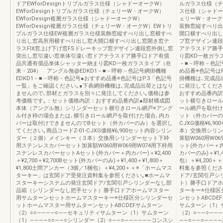
ドアEWforDesignトリプルガラス仕様（シャドーオークW）
ルガラス仕様（チェ
EWforDesignトリプルガラス仕様（チェリーW・オークW）
ス仕様（シャドーオ
EWforDesign複層ガラス仕様（シャドーオークW）
ェリーW・オーク
EWforDesign複層ガラス仕様（チェリーW・オークW）EWトリ
装飾窓縦すべり出
プルガラス仕様EW複層ガラス仕様装飾窓縦すべり出し窓横すべ
開口横すべり出し
り出し窓高所用横すべり出し窓大開口横すべり出し窓開き窓テ
プ窓デザイン連段
ラスFIX窓上げ下げ窓FSドレーキップ窓デザイン連段窓外倒し窓
アテラスドア勝手
突出し窓引違い窓単体引違い窓ドアテラスドア勝手口ドア有償
り図KD一枚ガラス
品共通有償品単体シャッター納まり図KD一枚ガラスタイプ（在
－■－呼称－色記
来・204） アングル無@EDKD1－■－呼称－色記号網掛機種
め品番※色記号は
EDKD1－■－呼称－色記号●おすすめ品番※色記号はP.3「色記号
掛機種は､完成品
一覧」をご確認ください｡●下表網掛機種は､完成品出荷とはなり
に発注してくださ
ませんので､部材とガラスを別々に発注してください｡価格は参
おすすめ品番内訳
考価格です｡：セット価格内訳：おすすめ品番内訳●部材構成図
ット横引きロール
本体（アングル無）シリンダーセット横引きロール網戸※アング
ール網戸を取付け
ル付き枠の場合または､横引きロール網戸を取付けた場合､内カ
ット（外カバーの
バーは取付けできませんのでBセット（外カバーのみ）を選択し
CJXG価格¥6,
てください｡商品コードZ-01-CJXG価格¥6,900セット内容シリン
本）交換用シリン
ダー（２個）メインキー（３本）交換用シリンダーセット下枠
算額W060用W0
用ステンレスカバーセット加算額W060用W069用W074用下枠用
ット(外カバー＋内カバ
ステンレスカバーセットAセット(外カバー＋内カバー)＋¥2,400
カバーのみ)＋¥1,4
＋¥2,700＋¥2,700Bセット(外カバーのみ)＋¥1,400＋¥1,800＋
包）＋¥4,20
¥1,800土間アンカー（3個／1梱包）＋¥4,200＋＋※「ホームマス
料集を参照くださ
ターキー」は玄関ドア受発注資料集を参照ください｡■ホームマ
ドア/玄関引戸シ
スターキーシステムの発注玄関ドア/玄関引戸シリンダーなし部
ト）勝手口ドアホ
品箱（シリンダーなし把手セット）勝手口ドアホームマスター
ターキー※仕様区
用サムターンセットホームマスターキー※仕様区分シリンダーセ
ンセットABCDE
ットホームマスター用サムターンセットABCDEFサムターン
サムターン（1）
（2）○○――――○――セキュリティサムターン（1）サムターン
（2）○――○―
（1）――――○○――○シリンダー（2）○――○――――――コンスシ
――○――○――――加算