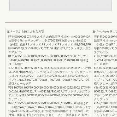
左ページから抽出された内容
右ページから抽出
呼称幅060069074ガラス寸法gh内法基準寸法wmm600690740内
呼称幅0600690
法基準寸法h㎜サッシWmm640730780呼称高サッシH㎜姿図
法基準寸法h㎜サッ
（外観）色番FＴ／Ｇ／ＣFＴ／Ｇ／ＣFＴ／Ｇ／Ｃ181,8001,870
（外観）色番FＴ／Ｇ
呼称06018(L/R)06918(L/R)07418(L/R)1,627ガラストリプルガラ
呼称06018(L/R)
スアルゴン
スアルゴン
¥175,600¥186,300¥194,300¥205,800¥197,800¥209,300クリプト
¥182,100¥193,6
ン¥206,600¥218,600¥229,800¥243,000¥235,200¥248,400横引き
ン¥214,200¥226,
ロール網戸
ロール網戸
¥35,300¥35,300¥36,300¥36,300¥36,300¥36,300202,0002,070呼称
¥34,800¥34,800¥
06020(L/R)06920(L/R)07420(L/R)1,827ガラストリプルガラスア
06020(L/R)06
ルゴン¥189,600¥201,100¥212,400¥225,000¥216,300¥228,900ク
ルゴン¥196,900¥20
リプトン¥223,600¥236,700¥251,700¥266,100¥257,700¥272,100
リプトン¥231,700¥2
横引きロール網戸
横引きロール網戸
¥38,100¥38,100¥39,000¥39,000¥39,000¥39,000222,2002,270呼称
¥36,900¥36,900¥
06022(L/R)06922(L/R)☆07422(L/R)2,027ガラストリプルガラス
06022(L/R)06
アルゴン¥219,000¥232,800¥246,200¥261,500¥250,600¥265,900
アルゴン¥227,600¥2
クリプトン
クリプトン
¥258,100¥273,400¥291,500¥308,700¥298,100¥315,300横引きロ
¥267,500¥283,8
ール網戸¥42,100¥42,100¥42,900¥42,900¥42,900¥42,900ガラス寸
ール網戸¥40,100¥4
法gw395485535㎜左吊(L)右吊(R)74掲載価格には、消費税、取
法gw39548553
付費、運賃等は含まれておりません。セット価格表ドア│勝手口
トリプルガラス仕様