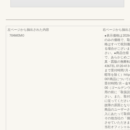
左ページから抽出された内容
右ページから抽出
704MEMO
●表示価格は20
のみの価格で、取
格はすべて税別価
る場合がございま
さい。●商品仕様
で、あらかじめご
真・図版の無断転載は
436TEL.0120
まで受付時間/月～
暇等を除く）https://
001商品につい
受付時間/月～金9
00（ゴールデン
用の前に「取扱説
さい。また、取付
に従ってください
故障の原因となり
商品のユーザーさ
入にあたって取得
その他当社の「個
させていただきま
当社オフィシャル