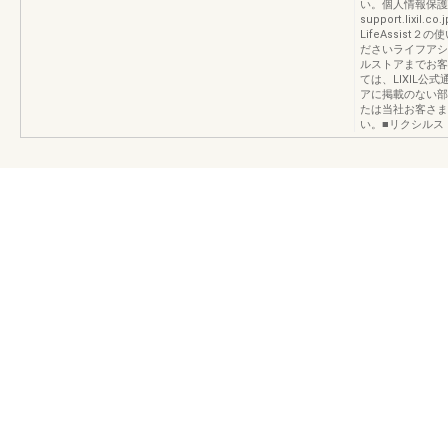
い。個人情報保護について
support.lixil.
LifeAssis
ださいライフアシ
ルストアまでお客
ては、LIXIL
アに掲載のない部
たは当社お客さま相
い。■リクシルストア ht