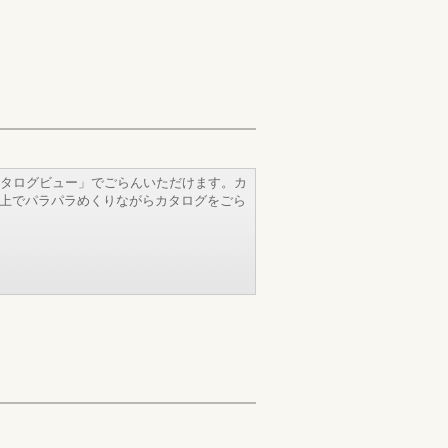
タログビュー」でごらんいただけます。カ
b上でパラパラめくりながらカタログをごら