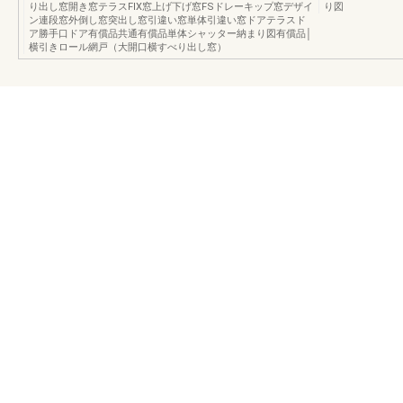
り出し窓開き窓テラスFIX窓上げ下げ窓FSドレーキップ窓デザイ
り図
ン連段窓外倒し窓突出し窓引違い窓単体引違い窓ドアテラスド
ア勝手口ドア有償品共通有償品単体シャッター納まり図有償品│
横引きロール網戸（大開口横すべり出し窓）