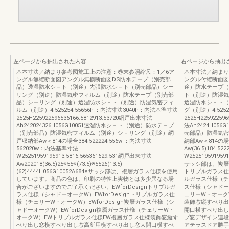
左ページから抽出された内容
右ページから抽出
基本寸法／納まり参考図施工上の注意：巻末参照縮尺：1／6ア
基本寸法／納まり
ングル無縦断面図アングル無横断面図DS防水テープ（別売部
ングル付縦断面図
品）透湿防水シ－ト（別途）先張防水シ－ト（別売部品）シー
途）防水テープ（
リング（別途）防湿気密フィルム（別途）防水テープ（別売部
ト（別途）防湿気
品）シーリング（別途）透湿防水シ－ト（別途）防湿気密フィ
透湿防水シ－ト（
ルム（別途）4.525254.55656h'：内法寸法3040h：内法基準寸法
グ（別途）4.525
2525H225922596536166.5812913.53720網戸出来寸法
2525H22592259
Ah242024326H056G10051透湿防水シ－ト（別途）防水テ－プ
法Ah2424H0
（別売部品）防湿気密フィルム（別途）シ－リング（別途）網
売部品）防湿気密
戸収納部Aw＜814の場合384.522224.556w'：内法寸法
納部Aw＜814の
562020w：内法基準寸法
Aw(36.5)184.
W25251959195913.5816.565361629.531網戸出来寸法
W25251959195913
Aw202018(36.5)25※55※(73.5)※5526(13.5)
サッシ部は、複層ガ
(62)4444H056G10052A684※サッシ部は、複層ガラス仕様を使用
トリプルガラス仕様
しています。商品の色は、印刷の特性上実物とは多少異なる場
ルガラス仕様（チェ
合がございますのでご了承ください。EWforDesignトリプルガ
ス仕様（シャドーオ
ラス仕様（シャドーオークW）EWforDesignトリプルガラス仕
ェリーW・オーク
様（チェリーW・オークW）EWforDesign複層ガラス仕様（シ
装飾窓縦すべり出
ャドーオークW）EWforDesign複層ガラス仕様（チェリーW・
開口横すべり出し
オークW）EWトリプルガラス仕様EW複層ガラス仕様装飾窓縦す
プ窓デザイン連段
べり出し窓横すべり出し窓高所用横すべり出し窓大開口横すべ
アテラスドア勝手