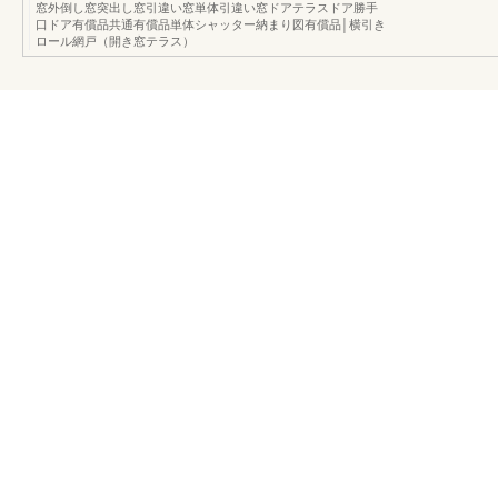
窓外倒し窓突出し窓引違い窓単体引違い窓ドアテラスドア勝手
口ドア有償品共通有償品単体シャッター納まり図有償品│横引き
ロール網戸（開き窓テラス）