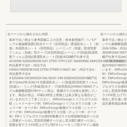
左ページから抽出された内容
右ページから抽出
基本寸法／納まり参考図施工上の注意：巻末参照縮尺：1／6ア
基本寸法／納まり
ングル無縦断面図C防水テープ（別売部品）透湿防水シ－ト（別
ングル無横断面図FCF
途）先張防水シ－ト（別売部品）シーリング（別途）防湿気密
法66.520w：内
フィルム（別途）防テープ(水別売部品)シーリング(別途)防湿気
2025W2564.55679
密フィルム(別途)透湿防水シ－ト(別途)4220網戸出来寸法
網戸出来寸法Aw(38
Ah20346.524262465361631.57931.57913.521.566403066.544H254.566.54.52544h：
－プ(別売部品)防
内法基準寸法h'：内法寸法
途)H056G10
H056G10005E361632.57932.5794813.56621.5w'：内法寸法w：
います。EWfor
内法基準寸法Ｗ
W）EWforDe
4.5252066.5452045254.566.56541.548.5(68)4425202018網戸出
W）EWforDe
来寸法Aw(38.5)26(14.5)透湿防水シ－ト(別途)防湿気密フィルム
EWforDesi
(別途)シ－リング(別途)防水テ－プ(別売部品)H056G10006Cアン
プルガラス仕様E
グル無横断面図678※サッシ部は、複層ガラス仕様を使用してい
り出し窓高所用横
ます。商品の色は、印刷の特性上実物とは多少異なる場合がご
ラスFIX窓上げ
ざいますのでご了承ください。EWforDesignトリプルガラス仕
突出し窓引違い窓
様（シャドーオークW）EWforDesignトリプルガラス仕様（チ
品共通有償品単体
ェリーW・オークW）EWforDesign複層ガラス仕様（シャドー
オークW）EWforDesign複層ガラス仕様（チェリーW・オーク
W）EWトリプルガラス仕様EW複層ガラス仕様装飾窓縦すべり出
し窓横すべり出し窓高所用横すべり出し窓大開口横すべり出し
窓開き窓テラスFIX窓上げ下げ窓FSドレーキップ窓デザイン連段