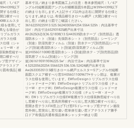
縮尺：1／6ア
基本寸法／納まり参考図施工上の注意：巻末参照縮尺：1／6ア
×H399以下
ングル付縦断面図アングル付横断面図S本図はW399×H399以下
開閉する仕様と
の納まりを示します｡※上記サイズ以外は左右に開閉する仕様と
大開口横すべり
なります｡納まりは､有償品横引きロール網戸（大開口横すべり
08Bエルスタ
出し窓）の納まり図でご確認ください｡
ス仕様を使用して
36162259225913.525.562403056H254.5564.525h：内法基準寸
異なる場合が
法h'：内法寸法652931825網戸出来寸法
nトリプルガラス
Ah2625(62)3(36.5)1838(13.5)443535防水テープ（別売部品）透
ルガラス仕様
湿防水シ－ト（別途）先張防水シ－ト（別売部品）シーリング
ラス仕様（シャ
（別途）防湿気密フィルム（別途）防水テープ(別売部品)シーリ
チェリーW・オ
ング(別途)透湿防水シ－ト(別途)防湿気密フィルム(別
様装飾窓縦すべ
途)H056G11008D透湿防水シ－ト(別途)防水テ－プ(別売部品)防
開口横すべり
湿気密フィルム(別途)シ－リング(別
キップ窓デザイン
途)3616195919596225.5w'：内法寸法w：内法基準寸法Ｗ
アテラスドア
4.525205620254.5566529.536.536.52424網戸出来寸法
り図有償品│横
Aw2633353513.5横引きロール網戸エルスターSアングル付縦断
面図スクエア横すべり窓SH056G11009677※サッシ部は、複層ガ
ラス仕様を使用しています。EWforDesignトリプルガラス仕様
（シャドーオークW）EWforDesignトリプルガラス仕様（チェ
リーW・オークW）EWforDesign複層ガラス仕様（シャドーオ
ークW）EWforDesign複層ガラス仕様（チェリーW・オーク
W）EWトリプルガラス仕様EW複層ガラス仕様装飾窓縦すべり出
し窓横すべり出し窓高所用横すべり出し窓大開口横すべり出し
窓開き窓テラスFIX窓上げ下げ窓FSドレーキップ窓デザイン連段
窓外倒し窓突出し窓引違い窓単体引違い窓ドアテラスドア勝手
口ドア有償品共通有償品単体シャッター納まり図