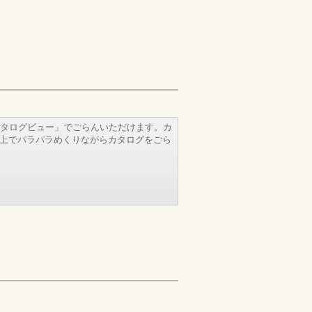
タログビュー」でごらんいただけます。カ
b上でパラパラめくりながらカタログをごら