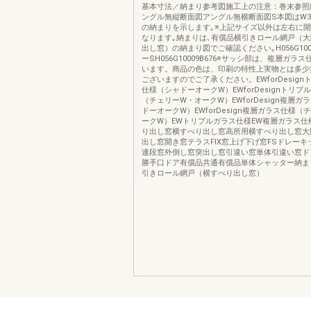
基本寸法／納まり参考図施工上の注意：巻末参照
ングル無縦断面図アングル無横断面図S本図はW399
の納まりを示します｡※上記サイズ以外は左右に
なります｡納まりは､有償品横引きロール網戸（
出し窓）の納まり図でご確認ください｡H056G100
ーSH056G10009B676※サッシ部は、複層ガラ
います。商品の色は、印刷の特性上実物とは多少
ございますのでご了承ください。EWforDesig
仕様（シャドーオークW）EWforDesignトリプ
（チェリーW・オークW）EWforDesign複層ガ
ドーオークW）EWforDesign複層ガラス仕様（
ークW）EWトリプルガラス仕様EW複層ガラス仕
り出し窓横すべり出し窓高所用横すべり出し窓大
出し窓開き窓テラスFIX窓上げ下げ窓FSドレー
連段窓外倒し窓突出し窓引違い窓単体引違い窓ド
勝手口ドア有償品共通有償品単体シャッター納ま
引きロール網戸（横すべり出し窓）