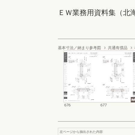
ＥＷ業務用資料集（北海道地域
基本寸法／納まり参考図
共通有償品
676
677
左ページから抽出された内容