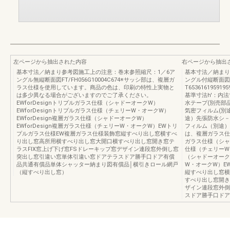
左ページから抽出された内容
右ページから抽出
基本寸法／納まり参考図施工上の注意：巻末参照縮尺：1／6ア
基本寸法／納まり
ングル無縦断面図FT/FH056G10004C674※サッシ部は、複層ガ
ングル付縦断面図
ラス仕様を使用しています。商品の色は、印刷の特性上実物と
T6536161959195
は多少異なる場合がございますのでご了承ください。
基準寸法h'：内法寸法
EWforDesignトリプルガラス仕様（シャドーオークW）
水テープ(別売部品
EWforDesignトリプルガラス仕様（チェリーW・オークW）
気密フィルム(別
EWforDesign複層ガラス仕様（シャドーオークW）
途）先張防水シ－
EWforDesign複層ガラス仕様（チェリーW・オークW）EWトリ
フィルム（別途）H05
プルガラス仕様EW複層ガラス仕様装飾窓縦すべり出し窓横すべ
は、複層ガラス仕様
り出し窓高所用横すべり出し窓大開口横すべり出し窓開き窓テ
ガラス仕様（シャド
ラスFIX窓上げ下げ窓FSドレーキップ窓デザイン連段窓外倒し窓
仕様（チェリーW・
突出し窓引違い窓単体引違い窓ドアテラスドア勝手口ドア有償
（シャドーオークW
品共通有償品単体シャッター納まり図有償品│横引きロール網戸
W・オークW）E
（縦すべり出し窓）
縦すべり出し窓横
すべり出し窓開き
ザイン連段窓外倒
スドア勝手口ドア