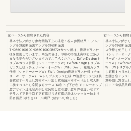
左ページから抽出された内容
右ページから抽出
基本寸法／納まり参考図施工上の注意：巻末参照縮尺：1／6ア
基本寸法／納まり
ングル無縦断面図アングル無横断面図
ングル無横断面図FT
TH056G10010CH056G10002B672※サッシ部は、複層ガラス仕
ス仕様を使用してい
様を使用しています。商品の色は、印刷の特性上実物とは多少
（シャドーオークW
異なる場合がございますのでご了承ください。EWforDesignト
リーW・オークW）
リプルガラス仕様（シャドーオークW）EWforDesignトリプル
ークW）EWfor
ガラス仕様（チェリーW・オークW）EWforDesign複層ガラス
W）EWトリプル
仕様（シャドーオークW）EWforDesign複層ガラス仕様（チェ
し窓横すべり出し
リーW・オークW）EWトリプルガラス仕様EW複層ガラス仕様装
窓開き窓テラスF
飾窓縦すべり出し窓横すべり出し窓高所用横すべり出し窓大開
窓外倒し窓突出し
口横すべり出し窓開き窓テラスFIX窓上げ下げ窓FSドレーキップ
口ドア有償品共通
窓デザイン連段窓外倒し窓突出し窓引違い窓単体引違い窓ドア
テラスドア勝手口ドア有償品共通有償品単体シャッター納まり
図有償品│横引きロール網戸（縦すべり出し窓）