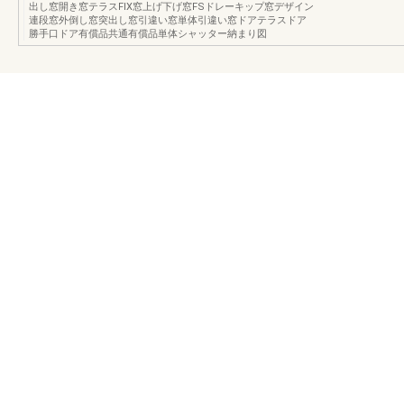
出し窓開き窓テラスFIX窓上げ下げ窓FSドレーキップ窓デザイン
連段窓外倒し窓突出し窓引違い窓単体引違い窓ドアテラスドア
勝手口ドア有償品共通有償品単体シャッター納まり図