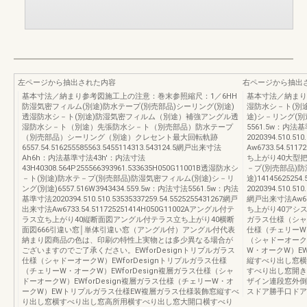
左ページから抽出された内容
右ページから抽出
基本寸法／納まり参考図施工上の注意：巻末参照縮尺：1／6HH
基本寸法／納まり
防湿気密フィルム(別途)防水テープ(別売部品)シーリング(別途)
湿防水シ－ト(別
透湿防水シ－ト(別途)防湿気密フィルム（別途）補強アングル透
途)シ－リング(別途)
湿防水シ－ト（別途）先張防水シ－ト（別売部品）防水テープ
5561.5w：内法
（別売部品）シーリング（別途）クレセント最大回転軌跡
2020394.510.5
6557.54.516255585563.5455114313.543124.5網戸出来寸法
Aw6733.54.51
Ah6h：内法基準寸法43h'：内法寸法
ち上がり40大型
43H40308.564P255566393961.533635H050G11001B透湿防水シ
－プ(別売部品)防
－ト(別途)防水テ－プ(別売部品)防湿気密フィルム(別途)シ－リ
途)141456252
ング(別途)6557.516W3943434.559.5w：内法寸法5561.5w：内法
2020394.510.510
基準寸法2020394.510.510.53535337259.54.5525255431267網戸
網戸出来寸法Aw673
出来寸法Aw6733.54.511725251414H050G11002Aアングル付テ
ち上がり40アシスト
ラス立ち上がり40縦断面図アングル付テラス立ち上がり40横断
ガラス仕様（シャド
面図666引違い窓│単体引違い窓（アングル付）アングル付代表
仕様（チェリーW・
納まり図商品の色は、印刷の特性上実物とは多少異なる場合が
（シャドーオークW
ございますのでご了承ください。EWforDesignトリプルガラス
W・オークW）E
仕様（シャドーオークW）EWforDesignトリプルガラス仕様
縦すべり出し窓横
（チェリーW・オークW）EWforDesign複層ガラス仕様（シャ
すべり出し窓開き
ドーオークW）EWforDesign複層ガラス仕様（チェリーW・オ
ザイン連段窓外倒
ークW）EWトリプルガラス仕様EW複層ガラス仕様装飾窓縦すべ
スドア勝手口ドア
り出し窓横すべり出し窓高所用横すべり出し窓大開口横すべり