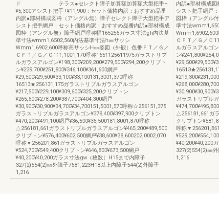
ド テラス●セレクト障子加算額加算額大型把手+
内訳●部材構成図
¥5,300アシスト把手+¥11,900：セット価格内訳：おすすめ品番
シスト把手網戸：
内訳●部材構成図枠（アングル無）障子セレクト障子大型把手ア
図枠（アングル付
シスト把手網戸：セット価格内訳：おすすめ品番内訳●部材構成
準寸法wmm1,65
図枠（アングル無）障子網戸呼称幅165256ガラス寸法gh内法基
Wmm1,6902
準寸法wmm1,6502,560内法基準寸法h㎜サッシ
ＣＦＴ／Ｇ／Ｃ111,
Wmm1,6902,600呼称高サッシH㎜姿図（外観）色番ＦＴ／Ｇ／
ルガラスアルゴン¥199
ＣＦＴ／Ｇ／Ｃ111,1001,170呼称1651125611975ガラストリプ
ン¥241,800¥254,
ルガラスアルゴン¥198,300¥209,200¥279,500¥294,200クリプト
¥29,500¥29,500¥
ン¥239,700¥251,800¥346,100¥361,600網戸
16513★2561
¥29,500¥29,500¥33,100¥33,100131,3001,370呼称
¥219,300¥231,0
16513★256131,175ガラストリプルガラスアルゴン
¥268,000¥280,70
¥217,500¥229,100¥309,600¥325,200クリプトン
¥30,900¥30,900¥
¥265,600¥278,200¥387,700¥404,300網戸
ガラストリプルガラス
¥30,900¥30,900¥34,700¥34,700151,5001,570呼称☆256151,375
¥474,700¥495,8
ガラストリプルガラスアルゴン¥378,400¥397,900クリプトン
△256181,661
¥470,200¥491,100網戸¥36,500¥36,500181,8001,870呼称
クリプトン¥581,800¥
△256181,661ガラストリプルガラスアルゴン¥465,200¥489,500
呼称▼256201
クリプトン¥576,400¥602,500網戸¥38,600¥38,600202,0002,070
¥529,200¥554,
呼称▼256201,861ガラストリプルガラスアルゴン
¥40,200¥40
¥524,700¥549,400クリプトン¥646,800¥673,500網戸
327(2)554(2)
¥40,200¥40,200ガラス寸法gw（枚数）H15まで内障子
1,216
327(2)554(2)㎜外障子7681,223H18以上内障子544(2)外障子
1,216