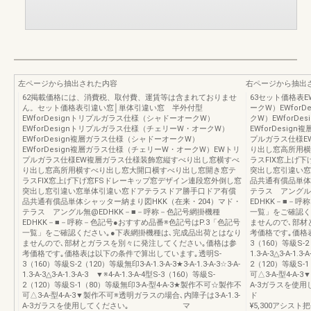
左ページから抽出された内容
右ページから抽出
62掲載価格には、消費税、取付費、運賃等は含まれておりませ
63セット価格表E
ん。セット価格表引違い窓│単体引違い窓 半外付型
ークW）EWfor
EWforDesignトリプルガラス仕様（シャドーオークW）
クW）EWforD
EWforDesignトリプルガラス仕様（チェリーW・オークW）
EWforDesi
EWforDesign複層ガラス仕様（シャドーオークW）
プルガラス仕様E
EWforDesign複層ガラス仕様（チェリーW・オークW）EWトリ
り出し窓高所用横
プルガラス仕様EW複層ガラス仕様装飾窓縦すべり出し窓横すべ
ラスFIX窓上げ
り出し窓高所用横すべり出し窓大開口横すべり出し窓開き窓テ
突出し窓引違い窓
ラスFIX窓上げ下げ窓FSドレーキップ窓デザイン連段窓外倒し窓
品共通有償品単体
突出し窓引違い窓単体引違い窓ドアテラスドア勝手口ドア有償
テラス アングル
品共通有償品単体シャッター納まり図HKK（在来・204）マド・
EDHKK－■－呼
テラス アングル無@EDHKK－■－呼称－色記号網掛機種
一覧」をご確認く
EDHKK－■－呼称－色記号●おすすめ品番※色記号はP.3「色記号
ませんので､部材
一覧」をご確認ください｡●下表網掛機種は､完成品出荷とはなり
考価格です｡価格
ませんので､部材とガラスを別々に発注してください｡価格は参
3（160）等級S-2（1
考価格です｡価格表は以下の条件で算出しています｡透明S-
1.3-A-3△3-A-1.
3（160）等級S-2（120）等級無印3-A-1.3-A-3★3-A-1.3-A-3☆3-A-
2（120）等級S-
1.3-A-3△3-A-1.3-A-3 ▼※4-A-1.3-A-4型S-3（160）等級S-
可△3-A-型4-A
2（120）等級S-1（80）等級無印3-A-型4-A-3★製作不可☆製作不
A-3ガラス
可△3-A-型4-A-3▼製作不可※透明ガラスの場合､内障子は3-A-1.3-
ド テラス●
A-3ガラスを使用してください｡ マ
¥5,300アシスト