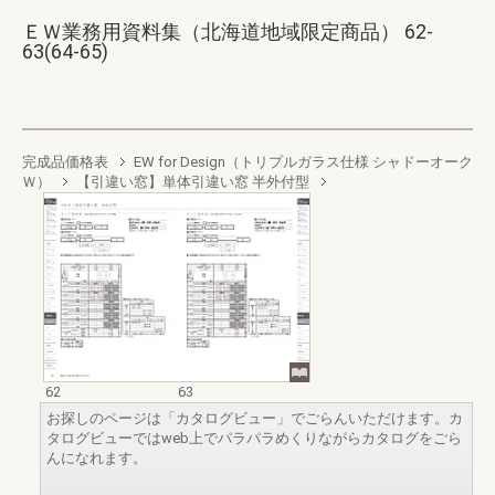
ＥＷ業務用資料集（北海道地域限定商品） 62-
63(64-65)
完成品価格表
EW for Design（トリプルガラス仕様 シャドーオーク
Ｗ）
【引違い窓】単体引違い窓 半外付型
62
63
お探しのページは「カタログビュー」でごらんいただけます。カ
タログビューではweb上でパラパラめくりながらカタログをごら
んになれます。